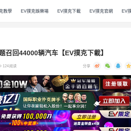
撲克教學
EV撲克娛樂場
EV撲克下載
EV撲克官網
EV
召回44000辆汽车【EV撲克下載】
124
阅读