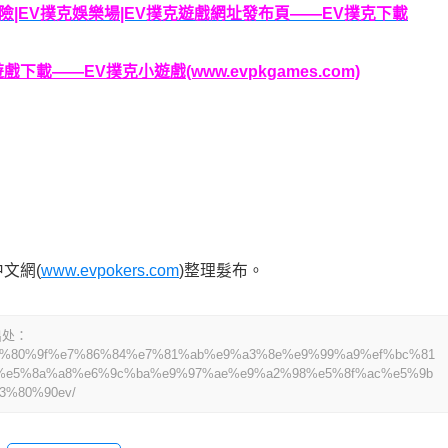
克保險|EV撲克娛樂場|EV撲克遊戲網址發布頁——EV撲克下載
載——EV撲克小遊戲(www.evpkgames.com)
中文網(
www.evpokers.com
)整理髮布。
出处：
%98%e9%80%9f%e7%86%84%e7%81%ab%e9%a3%8e%e9%99%a9%ef%bc%81
%e5%8a%a8%e6%9c%ba%e9%97%ae%e9%a2%98%e5%8f%ac%e5%9b
3%80%90ev/