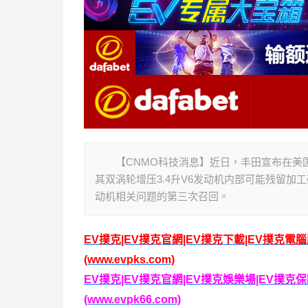
【CNMO科技消息】近日，丰田宣布在美国召回
其双涡轮增压3.4升V6发动机内部可能残留
动机相关问题的第三次召回。
EV撲克|EV撲克官網|EV撲克下載|EV撲克電
(www.evpks.com)
EV撲克|EV撲克官網|EV撲克娛樂場|EV撲
(www.evpk66.com)