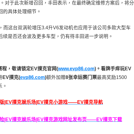
。对于此次新增召回，丰田表示，在最终确定维修方案后，将分
回的具体处理细节。
，而这台双涡轮增压3.4升V6发动机也应用于该公司多款大型车
后续是否还会波及更多车型，仍有待丰田进一步说明。
赛程，
敬请锁定EV撲克官网(
www.evp86.com
)。
看牌手痒玩EV
册
EV撲克(
evp86.com
)
额外加赠
8张幸运赛门票
最高奖励1500
乐。
脑版|EV撲克娱乐场|EV撲克小游戏——EV撲克导航
克保险|EV撲克娱乐场|EV撲克游戏网址发布页——EV撲克下载