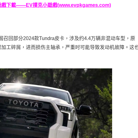
載——EV撲克小遊戲(www.evpkgames.com)
部分2024款Tundra皮卡，涉及约4.4万辆非混动车型，原
残留加工碎屑，进而损伤主轴承，严重时可能导致发动机故障。这