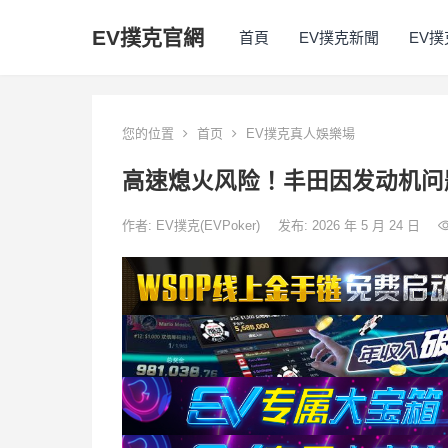
EV撲克官網
首頁
EV撲克新聞
EV
您的位置
首页
EV撲克真人娛樂場
高速熄火风险！丰田因发动机问题
作者:
EV撲克(EVPoker)
发布: 2026 年 5 月 24 日