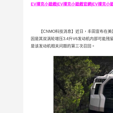
EV撲克小遊戲|EV撲克小遊戲官網|EV撲克小遊戲下
【CNMO科技消息】近日，丰田宣布在美国召回
因是其双涡轮增压3.4升V6发动机内部可能
是该发动机相关问题的第三次召回。