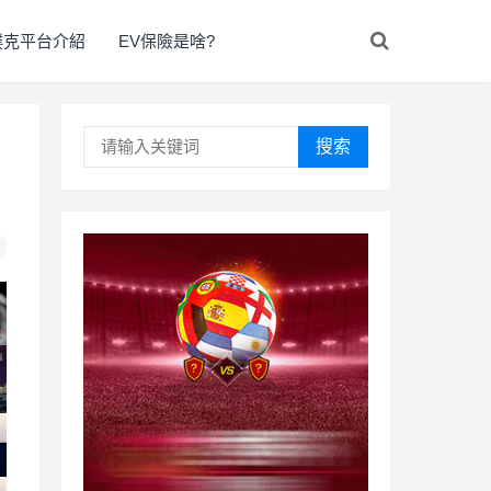
撲克平台介紹
EV保險是啥?
搜索