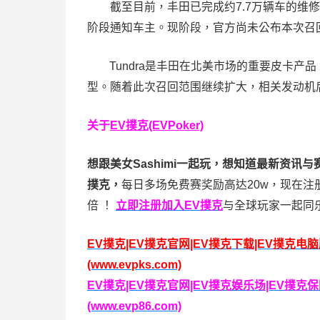
截至目前，丰田已完成约7.7万辆车的维修
阶段通知车主。现阶段，官方尚未公布本次召
Tundra是丰田在北美市场的重要皮卡产品
型。随着此次召回范围继续扩大，相关发动机
关于
EV撲克(EVPoker)
想跟美女Sashimi一起玩，
想知道最新资讯与
撲克，
每日多场免费赛奖励高达20w，现在注
倍
！
立即注册加入EV撲克
与全球玩家一起同
EV撲克|EV撲克官网|EV撲克下载|EV撲克电
(www.evpks.com)
EV撲克|EV撲克官网|EV撲克娱乐场|EV撲
(www.evp86.com)