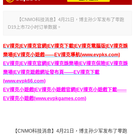
【CNMO科技消息】4月21日，博主孙少军发布了零跑
D19上市72小时订单数据。
EV撲克|EV撲克官網|EV撲克下載|EV撲克電腦版|EV撲克娛
樂場|EV撲克小遊戲——EV撲克導航(www.evpks.com)
EV撲克|EV撲克官網|EV撲克娛樂場|EV撲克保險|EV撲克娛
樂場|EV撲克遊戲網址發布頁——EV撲克下載
(www.evpk66.com)
EV撲克小遊戲|EV撲克小遊戲官網|EV撲克小遊戲下載——
EV撲克小遊戲(www.evpkgames.com)
【CNMO科技消息】4月21日，博主孙少军发布了零跑