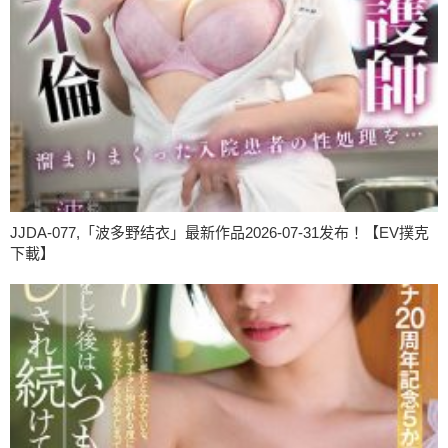
JJDA-077,「波多野结衣」最新作品2026-07-31发布！【EV撲克
下載】