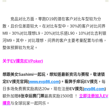
竞品对比方面，零跑D19的潜在客户对比车型较为分
散，且价位差距较大。在对比车型中，30%的客户对比问界
M8，30%对比理想L9，20%对比乐道L90，10%对比吉利银
河M9。其中，对比理想、问界的客户主要考量配置与价格，
整体预算较为充足。
关于
EV撲克(EVPoker)
想跟美女Sashimi一起玩，
想知道最新资讯与赛程，
敬请锁
定EV撲克官网(
www.evp86.com
)。
看牌手痒玩EV撲克，
每
日多场免费赛奖励高达20w，现在注册
EV撲克(
evp86.com
)
额外加赠
8张幸运赛门票
最高奖励1500倍
！
立即注册加入EV
撲克
与全球玩家一起同乐。