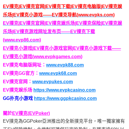
EV撲克|EV撲克官网|EV撲克下载|EV撲克电脑版|EV撲克娱
乐场|EV撲克小游戏——EV撲克导航(www.evpks.com)
EV撲克|EV撲克官网|EV撲克娱乐场|EV撲克保险|EV撲克娱
乐场|EV撲克游戏网址发布页——EV撲克下载
(www.evp86.com)
EV撲克小游戏|EV撲克小游戏官网|EV撲克小游戏下载——
EV撲克小游戏(www.evpkgames.com)
EV撲克电脑版网址：
www.evpk88.com
EV撲克GG官方：
www.evpk68.com
EV撲克官网：
www.evpukes.com
EV撲克娱乐场
https://www.evpkcasino.com
GG扑克小游戏
https://www.ggpkcasino.com
關於
EV撲克(EVPoker)
EV撲克為GGPoker亞洲推出的全新撲克平台，唯一獨家擁有