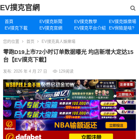
EV撲克官網
首頁
EV撲克新聞
EV撲克教學
EV撲克娛樂場
EV撲克下載
EV撲克官網
EV撲克平台介紹
EV保險是啥?
您的位置
首页
EV撲克真人娛樂場
零跑D19上市72小时订单数据曝光 均店新增大定达15
台【EV撲克下載】
发布: 2026 年 4 月 27 日
129
阅读