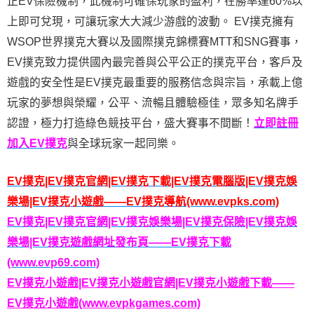
正EV保險機制，此機制可確保玩家的盈利，在勝率達60%以
上即可兌現，可讓玩家大大減少游戲的波動。 EV撲克擁有
WSOP世界撲克大賽以及國際撲克錦標賽MTT和SNG賽事，
EV撲克致力提供國內最完善與公平公正的撲克平台，客戶及
遊戲的安全性是EV撲克最重要的服務信念與宗旨，承載上億
玩家的夢想與榮耀，公平、流暢且體驗極佳，眾多知名牌手
認證，極力打造綠色競技平台，盛大賽事不間斷！
立即註冊
加入EV撲克
與全球玩家一起同樂。
EV撲克|EV撲克官網|EV撲克下載|EV撲克電腦版|EV撲克娛
樂場|EV撲克小遊戲——EV撲克導航(www.evpks.com)
EV撲克|EV撲克官網|EV撲克娛樂場|EV撲克保險|EV撲克娛
樂場|EV撲克遊戲網址發布頁——EV撲克下載
(www.evp69.com)
EV撲克小遊戲|EV撲克小遊戲官網|EV撲克小遊戲下載——
EV撲克小遊戲(www.evpkgames.com)