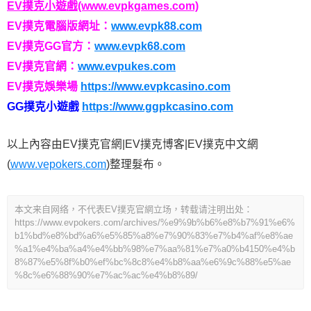
EV撲克小遊戲(www.evpkgames.com)
EV撲克電腦版網址：
www.evpk88.com
EV撲克GG官方：
www.evpk68.com
EV撲克官網：
www.evpukes.com
EV撲克娛樂場
https://www.evpkcasino.com
GG撲克小遊戲
https://www.ggpkcasino.com
以上內容由EV撲克官網|EV撲克博客|EV撲克中文網
(
www.vepokers.com
)整理髮布。
本文来自网络，不代表EV撲克官網立场，转载请注明出处：
https://www.evpokers.com/archives/%e9%9b%b6%e8%b7%91%e6%
b1%bd%e8%bd%a6%e5%85%a8%e7%90%83%e7%b4%af%e8%ae
%a1%e4%ba%a4%e4%bb%98%e7%aa%81%e7%a0%b4150%e4%b
8%87%e5%8f%b0%ef%bc%8c8%e4%b8%aa%e6%9c%88%e5%ae
%8c%e6%88%90%e7%ac%ac%e4%b8%89/