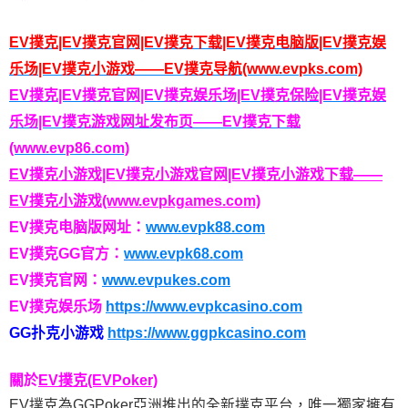
EV撲克|EV撲克官网|EV撲克下载|EV撲克电脑版|EV撲克娱
乐场|EV撲克小游戏——EV撲克导航(www.evpks.com)
EV撲克|EV撲克官网|EV撲克娱乐场|EV撲克保险|EV撲克娱
乐场|EV撲克游戏网址发布页——EV撲克下载
(www.evp86.com)
EV撲克小游戏|EV撲克小游戏官网|EV撲克小游戏下载——
EV撲克小游戏(www.evpkgames.com)
EV撲克电脑版网址：
www.evpk88.com
EV撲克GG官方：
www.evpk68.com
EV撲克官网：
www.evpukes.com
EV撲克娱乐场
https://www.evpkcasino.com
GG扑克小游戏
https://www.ggpkcasino.com
關於
EV撲克(EVPoker)
EV撲克為GGPoker亞洲推出的全新撲克平台，唯一獨家擁有