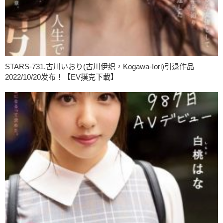
STARS-731,古川いおり(古川伊织，Kogawa-Iori)引退作品
2022/10/20发布！【EV撲克下載】