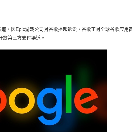
道，因Epic游戏公司对谷歌提起诉讼，谷歌正对全球谷歌应用
开放第三方支付渠道。