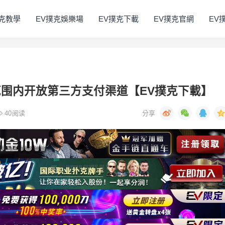
撲克教學
EV撲克娛樂場
EV撲克下載
EV撲克官網
EV
范围内开放第三方支付渠道【EV撲克下載】
40
阅读