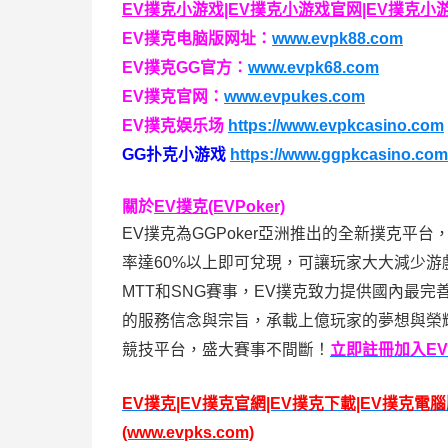
EV撲克小游戏|EV撲克小游戏官网|EV撲克小游戏下
EV撲克电脑版网址：
www.evpk88.com
EV撲克GG官方：
www.evpk68.com
EV撲克官网：
www.evpukes.com
EV撲克娱乐场
https://www.evpkcasino.com
GG扑克小游戏
https://www.ggpkcasino.com
關於
EV撲克(EVPoker)
EV撲克為GGPoker亞洲推出的全新撲克平
率達60%以上即可兌現，可讓玩家大大減少游
MTT和SNG賽事，EV撲克致力提供國內最
的服務信念與宗旨，承載上億玩家的夢想與榮
競技平台，盛大賽事不間斷！
立即註冊加入E
EV撲克|EV撲克官網|EV撲克下載|EV撲克電
(www.evpks.com)