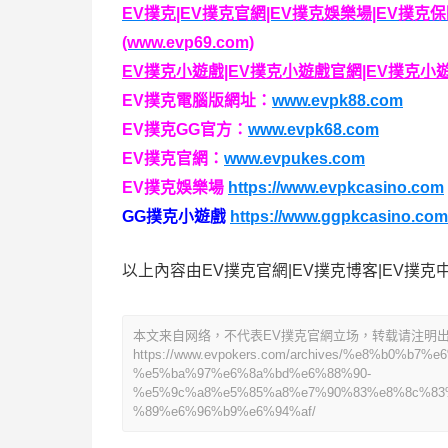
EV撲克|EV撲克官網|EV撲克娛樂場|EV撲
(www.evp69.com)
EV撲克小遊戲|EV撲克小遊戲官網|EV撲克小遊戲下
EV撲克電腦版網址：
www.evpk88.com
EV撲克GG官方：
www.evpk68.com
EV撲克官網：
www.evpukes.com
EV撲克娛樂場
https://www.evpkcasino.com
GG撲克小遊戲
https://www.ggpkcasino.com
以上內容由EV撲克官網|EV撲克博客|EV撲克
本文来自网络，不代表EV撲克官網立场，转载请注明
https://www.evpokers.com/archives/%e8%b0
%e5%ba%97%e6%8a%bd%e6%88%90-
%e5%9c%a8%e5%85%a8%e7%90%83%e8%8c%83
%89%e6%96%b9%e6%94%af/