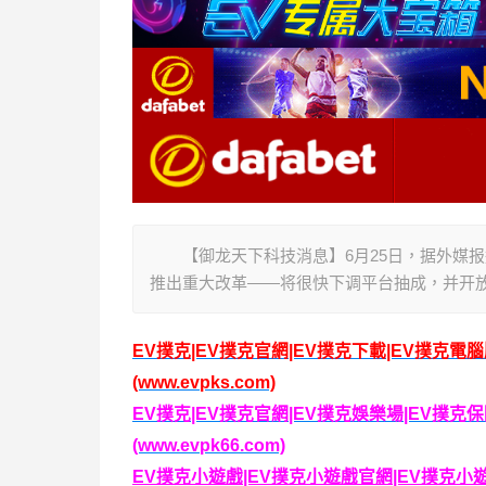
【御龙天下科技消息】6月25日，据外媒报道
推出重大改革——将很快下调平台抽成，并开
EV撲克|EV撲克官網|EV撲克下載|EV撲克電
(www.evpks.com)
EV撲克|EV撲克官網|EV撲克娛樂場|EV撲
(www.evpk66.com)
EV撲克小遊戲|EV撲克小遊戲官網|EV撲克小遊戲下