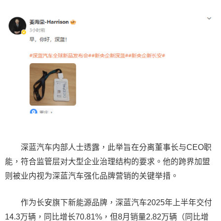
深蓝汽车内部人士透露，此举旨在分离董事长与CEO职
能，符合监管层对大型企业治理结构的要求。他的跨界加盟
则被业内视为深蓝汽车强化品牌营销的关键举措。
作为长安旗下新能源品牌，深蓝汽车2025年上半年交付
14.3万辆，同比增长70.81%，但8月销量2.82万辆（同比增