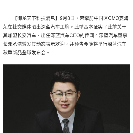
【御龙天下科技消息】9月8日，荣耀前中国区CMO姜海
荣在社交媒体晒出深蓝汽车工牌。此举基本证实了此前关于
其加盟长安汽车、出任深蓝汽车CEO的传闻。深蓝汽车董事
长邓承浩转发其动态表示欢迎，并预告今晚将举行深蓝汽车
秋季新品全球发布会。