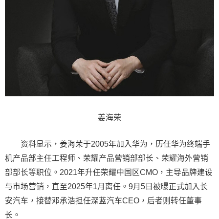
姜海荣
资料显示，姜海荣于2005年加入华为，历任华为终端手
机产品部主任工程师、荣耀产品营销部部长、荣耀海外营销
部部长等职位。2021年升任荣耀中国区CMO，主导品牌建设
与市场营销，直至2025年1月离任。9月5日被曝正式加入长
安汽车，接替邓承浩担任深蓝汽车CEO，后者则转任董事
长。