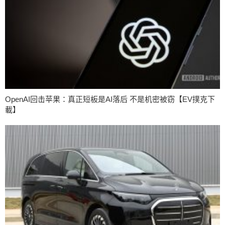
OpenAI回击苹果：真正短板是AI落后 不是机密被窃【EV撲克下
載】