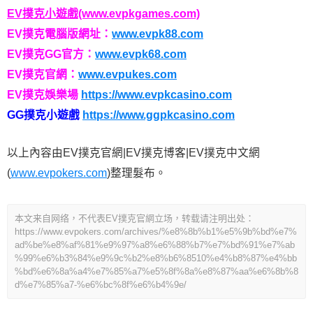
EV撲克小遊戲(www.evpkgames.com)
EV撲克電腦版網址：
www.evpk88.com
EV撲克GG官方：
www.evpk68.com
EV撲克官網：
www.evpukes.com
EV撲克娛樂場
https://www.evpkcasino.com
GG撲克小遊戲
https://www.ggpkcasino.com
以上內容由EV撲克官網|EV撲克博客|EV撲克中文網
(
www.evpokers.com
)整理髮布。
本文来自网络，不代表EV撲克官網立场，转载请注明出处：
https://www.evpokers.com/archives/%e8%8b%b1%e5%9b%bd%e7%
ad%be%e8%af%81%e9%97%a8%e6%88%b7%e7%bd%91%e7%ab
%99%e6%b3%84%e9%9c%b2%e8%b6%8510%e4%b8%87%e4%bb
%bd%e6%8a%a4%e7%85%a7%e5%8f%8a%e8%87%aa%e6%8b%8
d%e7%85%a7-%e6%bc%8f%e6%b4%9e/