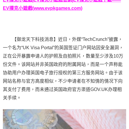
EV撲克小遊戲(www.evpkgames.com)
【御龙天下科技消息】近日，外媒“TechCrunch”披露，
一个名为“UK Visa Portal”的英国签证门户网站因安全漏洞，
正在公开暴露申请人的护照及自拍照片，数量至少涉及10万
份文件。该网站并非英国政府的附属网站，而是一个声称能
协助用户办理英国电子旅行授权的第三方服务网站。由于该
网站名称与官方高度相似，不少申请者在不知情的情况下向
其支付了费用，而未通过英国政府官方渠道GOV.UK办理相
关手续。