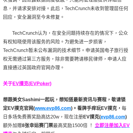
息，并请求安排对接。此后，TechCrunch未收到管理层任何
回应，安全漏洞至今未修复。
TechCrunch认为，在安全问题持续存在的情况下，公众
有权知晓使用该服务的风险。为避免进一步损害，
TechCrunch暂未公布漏洞的技术细节。申请英国电子旅行授
权无需通过第三方服务，除非需要聘请移民律师，申请人应
直接通过英国政府官网办理。
关于
EV撲克(EVPoker)
想跟美女Sashimi一起玩，
想知道最新资讯与赛程，
敬请锁
定EV撲克官网(
www.evp86.com
)。
看牌手痒玩EV撲克，
每
日多场免费赛奖励高达20w，现在注册
EV撲克(
evp86.com
)
额外加赠
8张幸运赛门票
最高奖励1500倍
！
立即注册加入EV