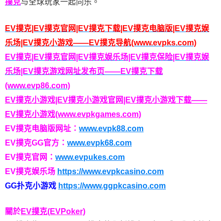
撲克
与全球玩家一起同乐。
EV撲克|EV撲克官网|EV撲克下载|EV撲克电脑版|EV撲克娱
乐场|EV撲克小游戏——EV撲克导航(www.evpks.com)
EV撲克|EV撲克官网|EV撲克娱乐场|EV撲克保险|EV撲克娱
乐场|EV撲克游戏网址发布页——EV撲克下载
(www.evp86.com)
EV撲克小游戏|EV撲克小游戏官网|EV撲克小游戏下载——
EV撲克小游戏(www.evpkgames.com)
EV撲克电脑版网址：
www.evpk88.com
EV撲克GG官方：
www.evpk68.com
EV撲克官网：
www.evpukes.com
EV撲克娱乐场
https://www.evpkcasino.com
GG扑克小游戏
https://www.ggpkcasino.com
關於
EV撲克(EVPoker)