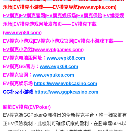
乐场|EV撲克小游戏——EV撲克导航(www.evpks.com)
EV撲克|EV撲克官网|EV撲克娱乐场|EV撲克保险|EV撲克娱
乐场|EV撲克游戏网址发布页——EV撲克下载
(www.evp86.com)
EV撲克小游戏|EV撲克小游戏官网|EV撲克小游戏下载——
EV撲克小游戏(www.evpkgames.com)
EV撲克电脑版网址：
www.evpk88.com
EV撲克GG官方：
www.evpk68.com
EV撲克官网：
www.evpukes.com
EV撲克娱乐场
https://www.evpkcasino.com
GG扑克小游戏
https://www.ggpkcasino.com
關於
EV撲克(EVPoker)
EV撲克為GGPoker亞洲推出的全新撲克平台，唯一獨家擁有
正EV保險機制，此機制可確保玩家的盈利，在勝率達60%以