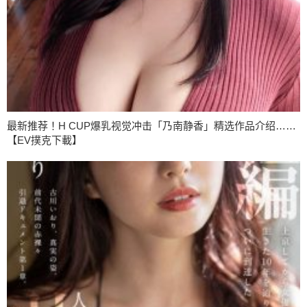
最新推荐！H CUP爆乳视觉冲击「乃南静香」精选作品介绍……
【EV撲克下載】