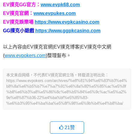
EV撲克GG官方：
www.evpk68.com
EV撲克官網：
www.evpukes.com
EV撲克娛樂場
https://www.evpkcasino.com
GG撲克小遊戲
https://www.ggpkcasino.com
以上內容由EV撲克官網|EV撲克博客|EV撲克中文網
(
www.evpokers.com
)整理髮布。
本文来自网络，不代表EV撲克官網立场，转载请注明出处：
https://www.evpokers.com/archives/%e8%81%94%e6%83%b3%e4%
b8%8a%e6%b5%b7%e7%a7%91%e6%8a%80%e5%85%ac%e5%8f
%b8%e6%b3%a8%e5%86%8c%e8%b5%84%e6%9c%ac%e5%a2%
9e%e8%87%b36-22%e4%ba%bf%e5%85%83-
%e6%b3%95%e4%ba%ba%e5%8f%98%e6%9b%b4%e4%b8%ba/
21
赞