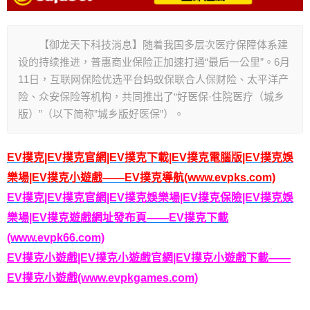
【御龙天下科技消息】随着我国多层次医疗保障体系建
设的持续推进，普惠商业保险正加速打通“最后一公里”。6月
11日，互联网保险优选平台蚂蚁保联合人保财险、太平洋产
险、众安保险等机构，共同推出了“好医保·住院医疗（城乡
版）”（以下简称”城乡版好医保”）。
EV撲克|EV撲克官網|EV撲克下載|EV撲克電腦版|EV撲克娛
樂場|EV撲克小遊戲——EV撲克導航(www.evpks.com)
EV撲克|EV撲克官網|EV撲克娛樂場|EV撲克保險|EV撲克娛
樂場|EV撲克遊戲網址發布頁——EV撲克下載
(www.evpk66.com)
EV撲克小遊戲|EV撲克小遊戲官網|EV撲克小遊戲下載——
EV撲克小遊戲(www.evpkgames.com)