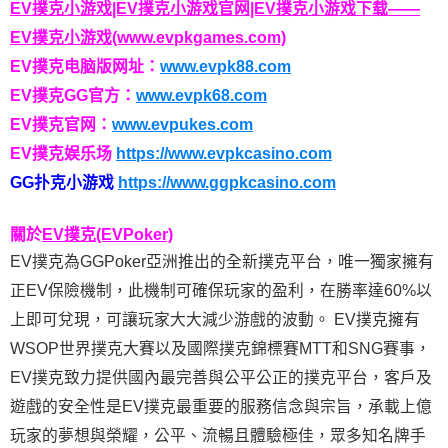
EV撲克小游戏|EV撲克小游戏官网|EV撲克小游戏下载——
EV撲克小游戏(www.evpkgames.com)
EV撲克电脑版网址：
www.evpk88.com
EV撲克GG官方：
www.evpk68.com
EV撲克官网：
www.evpukes.com
EV撲克娱乐场
https://www.evpkcasino.com
GG扑克小游戏
https://www.ggpkcasino.com
關於
EV撲克(EVPoker)
EV撲克為GGPoker亞洲推出的全新撲克平台，唯一獨家擁有
正EV保險機制，此機制可確保玩家的盈利，在勝率達60%以
上即可兌現，可讓玩家大大減少游戲的波動。 EV撲克擁有
WSOP世界撲克大賽以及國際撲克錦標賽MTT和SNG賽事，
EV撲克致力提供國內最完善與公平公正的撲克平台，客戶及
遊戲的安全性是EV撲克最重要的服務信念與宗旨，承載上億
玩家的夢想與榮耀，公平、流暢且體驗極佳，眾多知名牌手