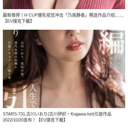
最新推荐！H CUP爆乳视觉冲击「乃南静香」精选作品介绍……
【EV撲克下載】
STARS-731,古川いおり(古川伊织，Kogawa-Iori)引退作品
2022/10/20发布！【EV撲克下載】