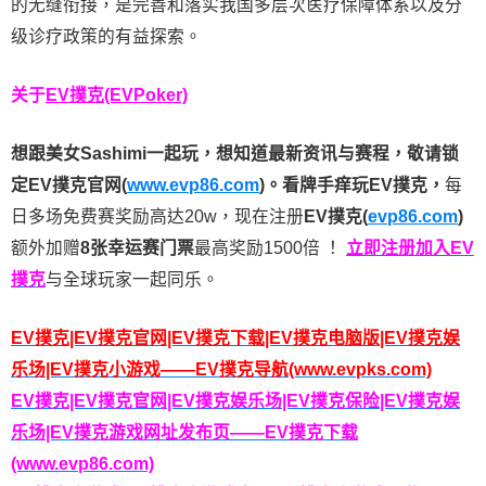
的无缝衔接，是完善和落实我国多层次医疗保障体系以及分
级诊疗政策的有益探索。
关于
EV撲克(EVPoker)
想跟美女Sashimi一起玩，
想知道最新资讯与赛程，
敬请锁
定EV撲克官网(
www.evp86.com
)。
看牌手痒玩EV撲克，
每
日多场免费赛奖励高达20w，现在注册
EV撲克(
evp86.com
)
额外加赠
8张幸运赛门票
最高奖励1500倍
！
立即注册加入EV
撲克
与全球玩家一起同乐。
EV撲克|EV撲克官网|EV撲克下载|EV撲克电脑版|EV撲克娱
乐场|EV撲克小游戏——EV撲克导航(www.evpks.com)
EV撲克|EV撲克官网|EV撲克娱乐场|EV撲克保险|EV撲克娱
乐场|EV撲克游戏网址发布页——EV撲克下载
(www.evp86.com)