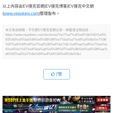
以上內容由EV撲克官網|EV撲克博客|EV撲克中文網
(
www.vepokers.com
)整理髮布。
本文来自网络，不代表EV撲克官網立场，转载请注明出处：
https://www.evpokers.com/archives/%e7%a7%af%e6%9e%81%e5%
93%8d%e5%ba%94%e5%88%86%e7%ba%a7%e8%af%8a%e7%96
%97%e6%94%bf%e7%ad%96%ef%bc%8c%e8%ae%a9%e7%be%a
4%e4%bc%97%e4%ba%ab%e5%8f%97%e6%9b%b4%e6%99%ae%
e6%83%a0%e7%9a%84%e4%bf%9d%e9%9a%9c/
7
赞