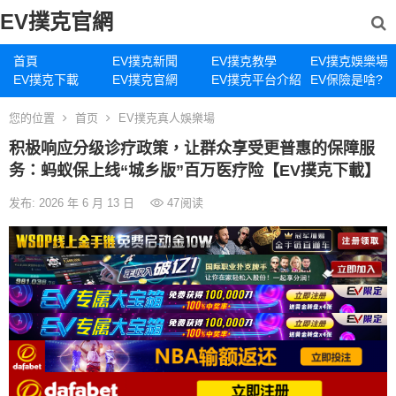
EV撲克官網
首頁
EV撲克新聞
EV撲克教學
EV撲克娛樂場
EV撲克下載
EV撲克官網
EV撲克平台介紹
EV保險是啥?
您的位置
首页
EV撲克真人娛樂場
积极响应分级诊疗政策，让群众享受更普惠的保障服
务：蚂蚁保上线“城乡版”百万医疗险【EV撲克下載】
发布: 2026 年 6 月 13 日
47
阅读