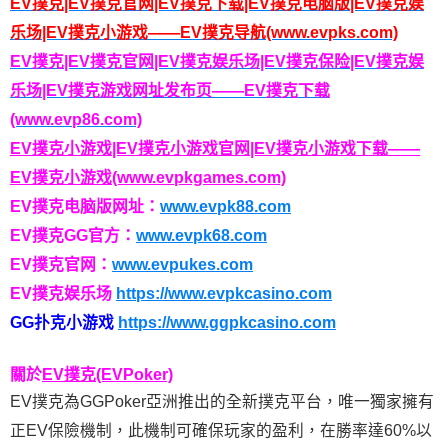
EV撲克|EV撲克官网|EV撲克下载|EV撲克电脑版|EV撲克娱
乐场|EV撲克小游戏——EV撲克导航(www.evpks.com)
EV撲克|EV撲克官网|EV撲克娱乐场|EV撲克保险|EV撲克娱
乐场|EV撲克游戏网址发布页——EV撲克下载
(www.evp86.com)
EV撲克小游戏|EV撲克小游戏官网|EV撲克小游戏下载——
EV撲克小游戏(www.evpkgames.com)
EV撲克电脑版网址：
www.evpk88.com
EV撲克GG官方：
www.evpk68.com
EV撲克官网：
www.evpukes.com
EV撲克娱乐场
https://www.evpkcasino.com
GG扑克小游戏
https://www.ggpkcasino.com
關於
EV撲克(EVPoker)
EV撲克為GGPoker亞洲推出的全新撲克平台，唯一獨家擁有
正EV保險機制，此機制可確保玩家的盈利，在勝率達60%以