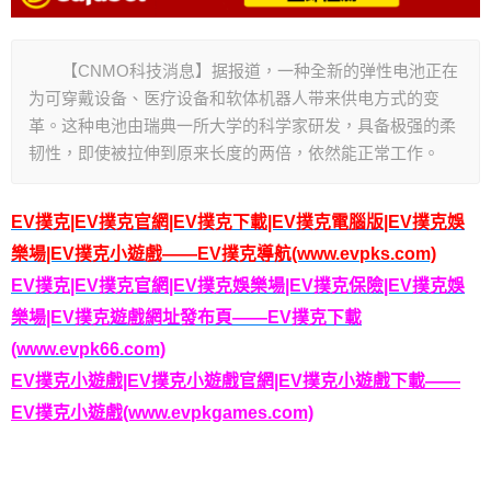
【CNMO科技消息】据报道，一种全新的弹性电池正在
为可穿戴设备、医疗设备和软体机器人带来供电方式的变
革。这种电池由瑞典一所大学的科学家研发，具备极强的柔
韧性，即使被拉伸到原来长度的两倍，依然能正常工作。
EV撲克|EV撲克官網|EV撲克下載|EV撲克電腦版|EV撲克娛
樂場|EV撲克小遊戲——EV撲克導航(www.evpks.com)
EV撲克|EV撲克官網|EV撲克娛樂場|EV撲克保險|EV撲克娛
樂場|EV撲克遊戲網址發布頁——EV撲克下載
(www.evpk66.com)
EV撲克小遊戲|EV撲克小遊戲官網|EV撲克小遊戲下載——
EV撲克小遊戲(www.evpkgames.com)