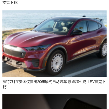
撲克下載】
福特7月在美国仅售出2065辆纯电动汽车 暴跌超七成【EV撲克下
載】