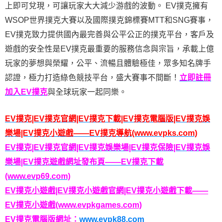
上即可兌現，可讓玩家大大減少游戲的波動。 EV撲克擁有
WSOP世界撲克大賽以及國際撲克錦標賽MTT和SNG賽事，
EV撲克致力提供國內最完善與公平公正的撲克平台，客戶及
遊戲的安全性是EV撲克最重要的服務信念與宗旨，承載上億
玩家的夢想與榮耀，公平、流暢且體驗極佳，眾多知名牌手
認證，極力打造綠色競技平台，盛大賽事不間斷！
立即註冊
加入EV撲克
與全球玩家一起同樂。
EV撲克|EV撲克官網|EV撲克下載|EV撲克電腦版|EV撲克娛
樂場|EV撲克小遊戲——EV撲克導航(www.evpks.com)
EV撲克|EV撲克官網|EV撲克娛樂場|EV撲克保險|EV撲克娛
樂場|EV撲克遊戲網址發布頁——EV撲克下載
(www.evp69.com)
EV撲克小遊戲|EV撲克小遊戲官網|EV撲克小遊戲下載——
EV撲克小遊戲(www.evpkgames.com)
EV撲克電腦版網址：
www.evpk88.com