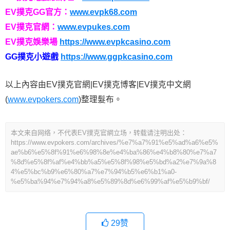
EV撲克GG官方：
www.evpk68.com
EV撲克官網：
www.evpukes.com
EV撲克娛樂場
https://www.evpkcasino.com
GG撲克小遊戲
https://www.ggpkcasino.com
以上內容由EV撲克官網|EV撲克博客|EV撲克中文網
(
www.evpokers.com
)整理髮布。
本文来自网络，不代表EV撲克官網立场，转载请注明出处：
https://www.evpokers.com/archives/%e7%a7%91%e5%ad%a6%e5%
ae%b6%e5%8f%91%e6%98%8e%e4%ba%86%e4%b8%80%e7%a7
%8d%e5%8f%af%e4%bb%a5%e5%8f%98%e5%bd%a2%e7%9a%8
4%e5%bc%b9%e6%80%a7%e7%94%b5%e6%b1%a0-
%e5%ba%94%e7%94%a8%e5%89%8d%e6%99%af%e5%b9%bf/
29
赞