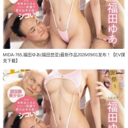
MIDA-765,福田ゆあ(福田悠亚)最新作品2026/09/01发布！【EV撲
克下載】