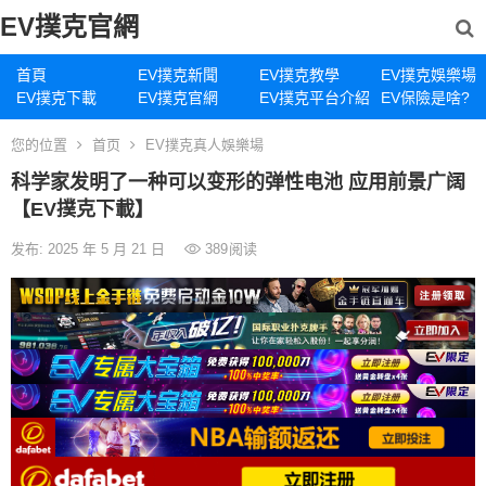
EV撲克官網
首頁
EV撲克新聞
EV撲克教學
EV撲克娛樂場
EV撲克下載
EV撲克官網
EV撲克平台介紹
EV保險是啥?
您的位置
首页
EV撲克真人娛樂場
科学家发明了一种可以变形的弹性电池 应用前景广阔
【EV撲克下載】
发布: 2025 年 5 月 21 日
389
阅读