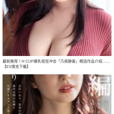
最新推荐！H CUP爆乳视觉冲击「乃南静香」精选作品介绍……
【EV撲克下載】