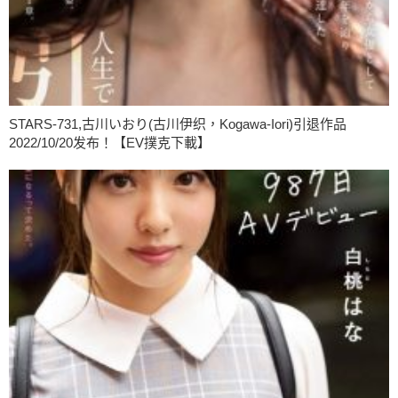
STARS-731,古川いおり(古川伊织，Kogawa-Iori)引退作品
2022/10/20发布！【EV撲克下載】