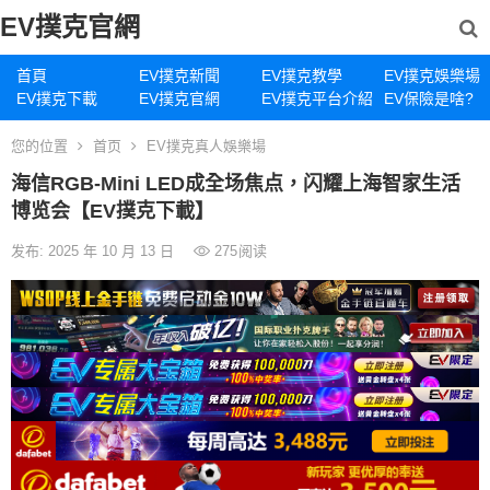
EV撲克官網
首頁
EV撲克新聞
EV撲克教學
EV撲克娛樂場
EV撲克下載
EV撲克官網
EV撲克平台介紹
EV保險是啥?
您的位置
首页
EV撲克真人娛樂場
海信RGB-Mini LED成全场焦点，闪耀上海智家生活
博览会【EV撲克下載】
发布: 2025 年 10 月 13 日
275
阅读