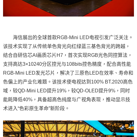
海信展出的全球首款RGB-Mini LED电视引发广泛关注。
该技术实现了从传统单色背光向红绿蓝三基色背光的跨越，
结合自研信芯AI画质芯片H7，首次实现RGB光色同控算法，
支持高达3×10240分区控光与108bits控色精度，配合高性能
RGB-Mini LED发光芯片，解决了三原色LED在效率、寿命和
色偏上的产业化难题。该技术使电视达到100% BT.2020高色
域，较QD-Mini LED提升19%，较QD-OLED提升9%，同时
能耗降低40%，具备超高色纯度与广视角表现，推动显示技
术进入“色彩原生革命”新阶段。