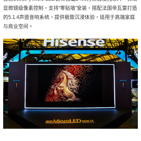
显微镜级像素控制，支持“零贴墙”安装，搭配法国帝瓦雷打造
的5.1.4声道音响系统，提供极致沉浸体验，适用于高端家庭
与商业空间。