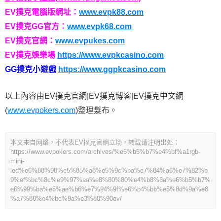
EV撲克電腦版網址：
www.evpk88.com
EV撲克GG官方：
www.evpk68.com
EV撲克官網：
www.evpukes.com
EV撲克娛樂場
https://www.evpkcasino.com
GG撲克小遊戲
https://www.ggpkcasino.com
以上內容由EV撲克官網|EV撲克博客|EV撲克中文網
(
www.evpokers.com
)整理髮布。
本文来自网络，不代表EV撲克官網立场，转载请注明出处：
https://www.evpokers.com/archives/%e6%b5%b7%e4%bf%a1rgb-
mini-
led%e6%88%90%e5%85%a8%e5%9c%ba%e7%84%a6%e7%82%b
9%ef%bc%8c%e9%97%aa%e8%80%80%e4%b8%8a%e6%b5%b7%
e6%99%ba%e5%ae%b6%e7%94%9f%e6%b4%bb%e5%8d%9a%e8
%a7%88%e4%bc%9a%e3%80%90ev/