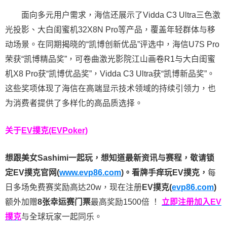
面向多元用户需求，海信还展示了Vidda C3 Ultra三色激
光投影、大白闺蜜机32X8N Pro等产品，覆盖年轻群体与移
动场景。在同期揭晓的“凯博创新优品”评选中，海信U7S Pro
荣获“凯博精品奖”，可卷曲激光影院江山画卷R1与大白闺蜜
机X8 Pro获“凯博优品奖”，Vidda C3 Ultra获“凯博新品奖”。
这些奖项体现了海信在高端显示技术领域的持续引领力，也
为消费者提供了多样化的高品质选择。
关于
EV撲克(EVPoker)
想跟美女Sashimi一起玩，
想知道最新资讯与赛程，
敬请锁
定EV撲克官网(
www.evp86.com
)。
看牌手痒玩EV撲克，
每
日多场免费赛奖励高达20w，现在注册
EV撲克(
evp86.com
)
额外加赠
8张幸运赛门票
最高奖励1500倍
！
立即注册加入EV
撲克
与全球玩家一起同乐。