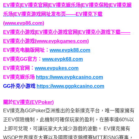
EV撲克|EV撲克官网|EV撲克娱乐场|EV撲克保险|EV撲克娱
乐场|EV撲克游戏网址发布页——EV撲克下载
(www.evp86.com)
EV撲克小游戏|EV撲克小游戏官网|EV撲克小游戏下载——
EV撲克小游戏(www.evpkgames.com)
EV撲克电脑版网址：
www.evpk88.com
EV撲克GG官方：
www.evpk68.com
EV撲克官网：
www.evpukes.com
EV撲克娱乐场
https://www.evpkcasino.com
GG扑克小游戏
https://www.ggpkcasino.com
關於
EV撲克(EVPoker)
EV撲克為GGPoker亞洲推出的全新撲克平台，唯一獨家擁有
正EV保險機制，此機制可確保玩家的盈利，在勝率達60%以
上即可兌現，可讓玩家大大減少游戲的波動。 EV撲克擁有
WSOP世界撲克大賽以及國際撲克錦標賽MTT和SNG賽事，