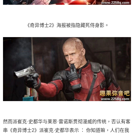
《奇异博士2》
海报被指隐藏死侍身影。
然而派崔克·史都华与莱恩·雷诺斯贯彻漫威的传统，否认有客
串《奇异博士2》派崔克·史都华表示 ： 你知道嘛，人们在我