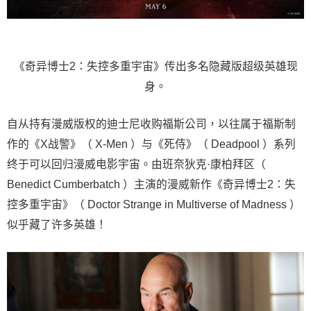
《奇异博士2：失控多重宇宙》传出多名隐藏版超级英雄现
身。
自从持有漫威版权的迪士尼收购福斯公司，以往属于福斯制
作的
《X战警》
（ X-Men ）与
《死侍》
（ Deadpool ）系列
终于可以回归漫威电影宇宙。由班奈狄克·康柏拜区（
Benedict Cumberbatch ）主演的漫威新作《奇异博士2：失
控多重宇宙》（ Doctor Strange in Multiverse of Madness ）
似乎藏了许多英雄！