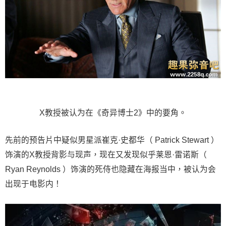
X教授被认为在
《奇异博士2》
中的要角。
先前的预告片中疑似男星派崔克·史都华（ Patrick Stewart ）
饰演的X教授背影与现声，现在又发现似乎莱恩·雷诺斯（
Ryan Reynolds ）饰演的死侍也隐藏在海报当中，被认为会
出现于电影内！