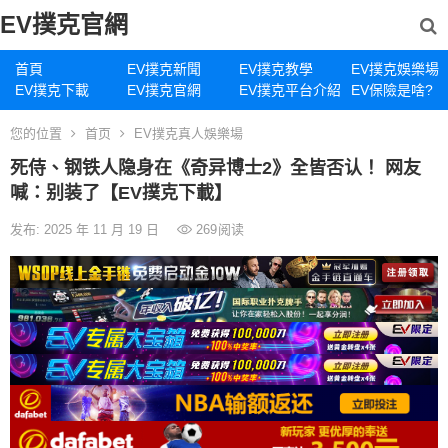
EV撲克官網
首頁
EV撲克新聞
EV撲克教學
EV撲克娛樂場
EV撲克下載
EV撲克官網
EV撲克平台介紹
EV保險是啥?
您的位置
首页
EV撲克真人娛樂場
死侍、钢铁人隐身在《奇异博士2》全皆否认！ 网友
喊：别装了【EV撲克下載】
发布: 2025 年 11 月 19 日
269
阅读