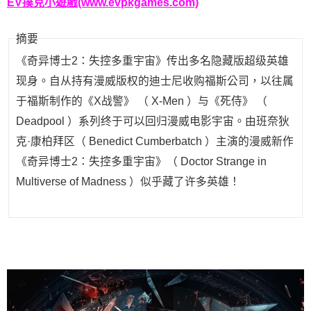
EV撲克小遊戲(www.evpkgames.com)
摘要
《奇异博士2：失控多重宇宙》传出多名隐藏版超级英雄
现身。自从持有漫威版权的迪士尼收购福斯公司，以往属
于福斯制作的《X战警》 （ X-Men ）与《死侍》 （
Deadpool ）系列终于可以回归漫威电影宇宙。由班奈狄
克·康柏拜区（ Benedict Cumberbatch ）主演的漫威新作
《奇异博士2：失控多重宇宙》（ Doctor Strange in
Multiverse of Madness ）似乎藏了许多英雄！