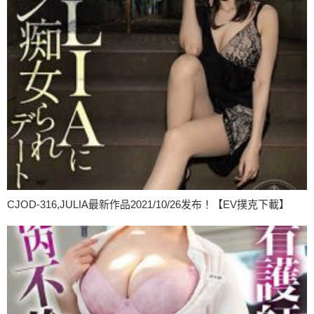
CJOD-316,JULIA最新作品2021/10/26发布！【EV撲克下載】