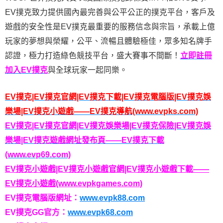
EV撲克致力提供國內最完善與公平公正的撲克平台，客戶及
遊戲的安全性是EV撲克最重要的服務信念與宗旨，承載上億
玩家的夢想與榮耀，公平、流暢且體驗極佳，眾多知名牌手
認證，極力打造綠色競技平台，盛大賽事不間斷！
立即註冊
加入EV撲克
與全球玩家一起同樂。
EV撲克|EV撲克官網|EV撲克下載|EV撲克電腦版|EV撲克娛
樂場|EV撲克小遊戲——EV撲克導航(www.evpks.com)
EV撲克|EV撲克官網|EV撲克娛樂場|EV撲克保險|EV撲克娛
樂場|EV撲克遊戲網址發布頁——EV撲克下載
(www.evp69.com)
EV撲克小遊戲|EV撲克小遊戲官網|EV撲克小遊戲下載——
EV撲克小遊戲(www.evpkgames.com)
EV撲克電腦版網址：
www.evpk88.com
EV撲克GG官方：
www.evpk68.com