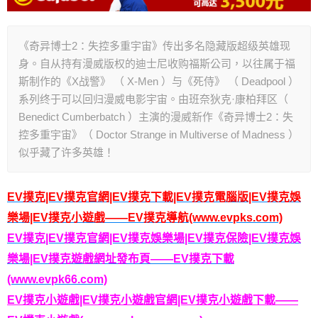
《奇异博士2：失控多重宇宙》传出多名隐藏版超级英雄现
身。自从持有漫威版权的迪士尼收购福斯公司，以往属于福
斯制作的《X战警》 （ X-Men ）与《死侍》 （ Deadpool ）
系列终于可以回归漫威电影宇宙。由班奈狄克·康柏拜区（
Benedict Cumberbatch ）主演的漫威新作《奇异博士2：失
控多重宇宙》（ Doctor Strange in Multiverse of Madness ）
似乎藏了许多英雄！
EV撲克|EV撲克官網|EV撲克下載|EV撲克電腦版|EV撲克娛
樂場|EV撲克小遊戲——EV撲克導航(www.evpks.com)
EV撲克|EV撲克官網|EV撲克娛樂場|EV撲克保險|EV撲克娛
樂場|EV撲克遊戲網址發布頁——EV撲克下載
(www.evpk66.com)
EV撲克小遊戲|EV撲克小遊戲官網|EV撲克小遊戲下載——