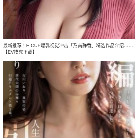
最新推荐！H CUP爆乳视觉冲击「乃南静香」精选作品介绍……
【EV撲克下載】