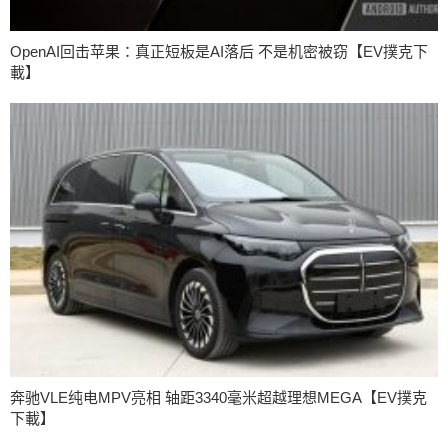
OpenAI回击苹果：真正短板是AI落后 不是机密被窃【EV撲克下
載】
奔驰VLE纯电MPV亮相 轴距3340毫米超越理想MEGA【EV撲克
下載】