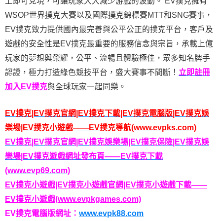
上即可兌現，可讓玩家大大減少游戲的波動。 EV撲克擁有
WSOP世界撲克大賽以及國際撲克錦標賽MTT和SNG賽事，
EV撲克致力提供國內最完善與公平公正的撲克平台，客戶及
遊戲的安全性是EV撲克最重要的服務信念與宗旨，承載上億
玩家的夢想與榮耀，公平、流暢且體驗極佳，眾多知名牌手
認證，極力打造綠色競技平台，盛大賽事不間斷！
立即註冊
加入EV撲克
與全球玩家一起同樂。
EV撲克|EV撲克官網|EV撲克下載|EV撲克電腦版|EV撲克娛
樂場|EV撲克小遊戲——EV撲克導航(www.evpks.com)
EV撲克|EV撲克官網|EV撲克娛樂場|EV撲克保險|EV撲克娛
樂場|EV撲克遊戲網址發布頁——EV撲克下載
(www.evp69.com)
EV撲克小遊戲|EV撲克小遊戲官網|EV撲克小遊戲下載——
EV撲克小遊戲(www.evpkgames.com)
EV撲克電腦版網址：
www.evpk88.com