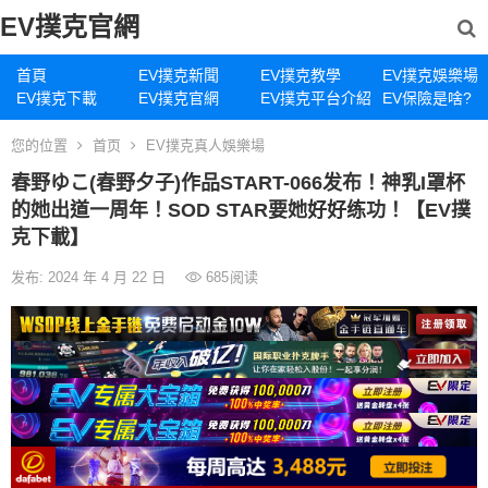
EV撲克官網
首頁
EV撲克新聞
EV撲克教學
EV撲克娛樂場
EV撲克下載
EV撲克官網
EV撲克平台介紹
EV保險是啥?
您的位置
首页
EV撲克真人娛樂場
春野ゆこ(春野夕子)作品START-066发布！神乳I罩杯
的她出道一周年！SOD STAR要她好好练功！【EV撲
克下載】
发布: 2024 年 4 月 22 日
685
阅读