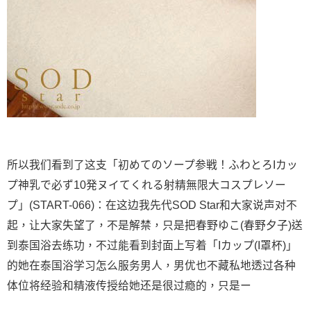
所以我们看到了这支「初めてのソープ参戦！ふわとろIカッ
プ神乳で必ず10発ヌイてくれる射精無限大コスプレソー
プ」(START-066)：在这边我先代SOD Star和大家说声对不
起，让大家失望了，不是解禁，只是把春野ゆこ(春野夕子)送
到泰国浴去练功，不过能看到封面上写着「Iカップ(I罩杯)」
的她在泰国浴学习怎么服务男人，男优也不藏私地透过各种
体位将经验和精液传授给她还是很过瘾的，只是ー