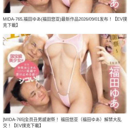
MIDA-765,福田ゆあ(福田悠亚)最新作品2026/09/01发布！【EV撲
克下載】
[MIDA-765]全员丑男感谢祭！ 福田悠亚（福田ゆあ）解禁大乱
交！【EV撲克下載】