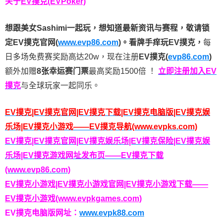
关于
EV撲克(EVPoker)
想跟美女Sashimi一起玩，
想知道最新资讯与赛程，
敬请锁
定EV撲克官网(
www.evp86.com
)。
看牌手痒玩EV撲克，
每
日多场免费赛奖励高达20w，现在注册
EV撲克(
evp86.com
)
额外加赠
8张幸运赛门票
最高奖励1500倍
！
立即注册加入EV
撲克
与全球玩家一起同乐。
EV撲克|EV撲克官网|EV撲克下载|EV撲克电脑版|EV撲克娱
乐场|EV撲克小游戏——EV撲克导航(www.evpks.com)
EV撲克|EV撲克官网|EV撲克娱乐场|EV撲克保险|EV撲克娱
乐场|EV撲克游戏网址发布页——EV撲克下载
(www.evp86.com)
EV撲克小游戏|EV撲克小游戏官网|EV撲克小游戏下载——
EV撲克小游戏(www.evpkgames.com)
EV撲克电脑版网址：
www.evpk88.com