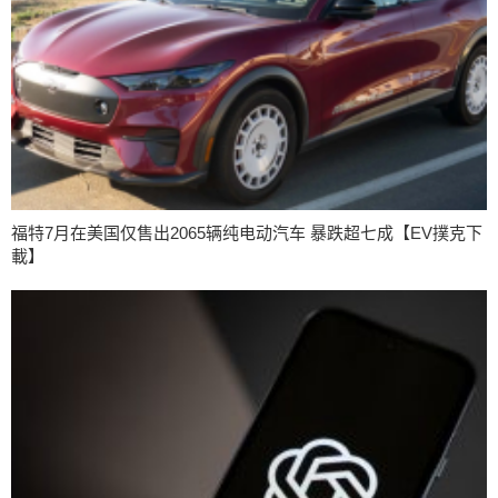
福特7月在美国仅售出2065辆纯电动汽车 暴跌超七成【EV撲克下
載】