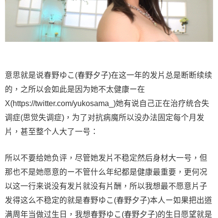
意思就是说春野ゆこ(春野夕子)在这一年的发片总是断断续续
的，之所以会如此是因为她不太健康ー在
X(https://twitter.com/yukosama_)她有说自己正在治疗统合失
调症(思觉失调症)，为了对抗病魔所以没办法固定每个月发
片，甚至整个人大了一号：
所以不要给她负评，尽管她发片不稳定然后身材大一号，但
那也不是她愿意的ー不管什么年纪都是健康最重要，更何况
以这一行来说没有发片就没有片酬，所以我想最不愿意片子
发得这么不稳定的就是春野ゆこ(春野夕子)本人ー如果把出道
满周年当做过生日，我想春野ゆこ(春野夕子)的生日愿望就是