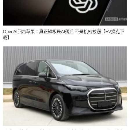
OpenAI回击苹果：真正短板是AI落后 不是机密被窃【EV撲克下
載】