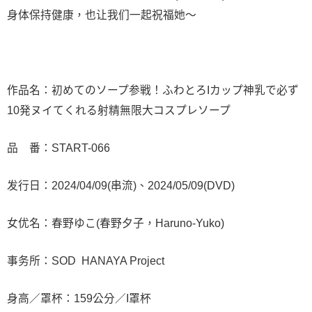
身体保持健康，也让我们一起祝福她〜
作品名：初めてのソープ参戦！ふわとろIカップ神乳で必ず
10発ヌイてくれる射精無限大コスプレソープ
品 番：START-066
发行日：2024/04/09(串流)、2024/05/09(DVD)
女优名：春野ゆこ(春野夕子，Haruno-Yuko)
事务所：SOD HANAYA Project
身高／罩杯：159公分／I罩杯