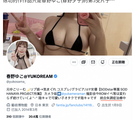
练功的作作品只是春野ゆこ(春野夕子)的第5支片子⋯