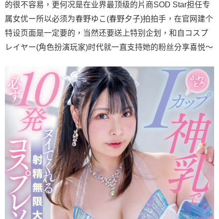
的很不容易，更何况是在业界最顶级的片商SOD Star担任专
属女优ー所以必须为春野ゆこ(春野夕子)拍拍手，在官网建个
特设页面是一定要的，当然还要送上特别企划，和自コスプ
レイヤー(角色扮演玩家)时代就一直支持她的粉丝分享喜悦〜