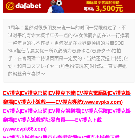
1周年！虽然对很多朋友来说一年的时间一晃眼就过了，不
过对平均寿命大概半年多一点的AV女优而言能在这一行撑满
一整年真的很不容易，更何况是在业界最顶级的片商SOD
Star担任专属女优ー所以必须为春野ゆこ(春野夕子)拍拍
手，在官网建个特设页面是一定要的，当然还要送上特别企
划，和自コスプレイヤー(角色扮演玩家)时代就一直支持她
的粉丝分享喜悦〜
EV撲克|EV撲克官網|EV撲克下載|EV撲克電腦版|EV撲克娛
樂場|EV撲克小遊戲——EV撲克導航(www.evpks.com)
EV撲克|EV撲克官網|EV撲克娛樂場|EV撲克保險|EV撲克娛
樂場|EV撲克遊戲網址發布頁——EV撲克下載
(www.evpk66.com)
EV撲克小遊戲|EV撲克小遊戲官網|EV撲克小遊戲下載——