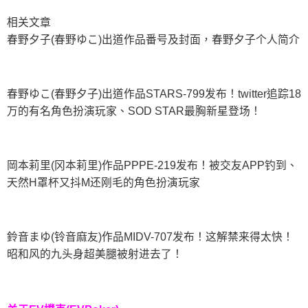
相关文章
春野夕子(春野ゆこ)出道作品番号及封面，春野夕子个人简介
春野ゆこ(春野夕子)出道作品STARS-799发布！twitter追踪18
万的有名角色扮演玩家、SOD STAR最胸新星登场！
岡本莉里(冈本莉里)作品PPPE-219发布！被交友APP钓到、
天然H罩杯又抖M还刚毛的角色扮演玩家
鈴音まゆ(铃音麻友)作品MIDV-707发布！这解禁来得太快！
昭和风的九头身超美腿被射进去了！