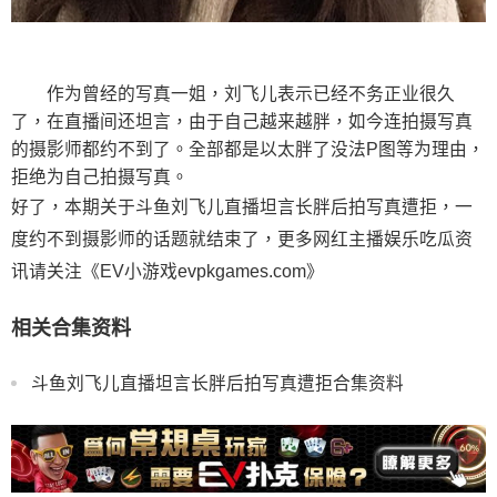
作为曾经的写真一姐，刘飞儿表示已经不务正业很久
了，在直播间还坦言，由于自己越来越胖，如今连拍摄写真
的摄影师都约不到了。全部都是以太胖了没法P图等为理由，
拒绝为自己拍摄写真。
好了，本期关于斗鱼刘飞儿直播坦言长胖后拍写真遭拒，一
度约不到摄影师的话题就结束了，更多网红主播娱乐吃瓜资
讯请关注《EV小游戏evpkgames.com》
相关合集资料
斗鱼刘飞儿直播坦言长胖后拍写真遭拒合集资料