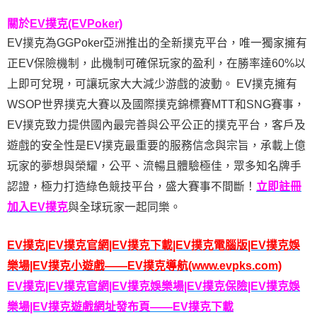
關於
EV撲克(EVPoker)
EV撲克為GGPoker亞洲推出的全新撲克平台，唯一獨家擁有
正EV保險機制，此機制可確保玩家的盈利，在勝率達60%以
上即可兌現，可讓玩家大大減少游戲的波動。 EV撲克擁有
WSOP世界撲克大賽以及國際撲克錦標賽MTT和SNG賽事，
EV撲克致力提供國內最完善與公平公正的撲克平台，客戶及
遊戲的安全性是EV撲克最重要的服務信念與宗旨，承載上億
玩家的夢想與榮耀，公平、流暢且體驗極佳，眾多知名牌手
認證，極力打造綠色競技平台，盛大賽事不間斷！
立即註冊
加入EV撲克
與全球玩家一起同樂。
EV撲克|EV撲克官網|EV撲克下載|EV撲克電腦版|EV撲克娛
樂場|EV撲克小遊戲——EV撲克導航(www.evpks.com)
EV撲克|EV撲克官網|EV撲克娛樂場|EV撲克保險|EV撲克娛
樂場|EV撲克遊戲網址發布頁——EV撲克下載