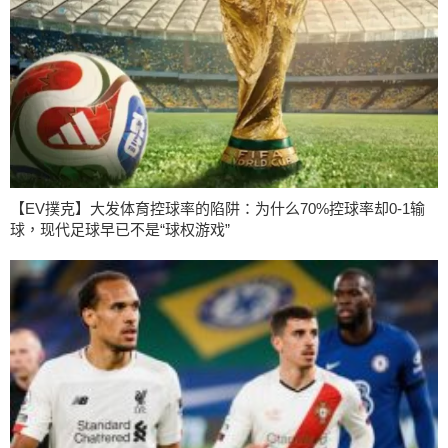
【EV撲克】大发体育控球率的陷阱：为什么70%控球率却0-1输
球，现代足球早已不是“球权游戏”