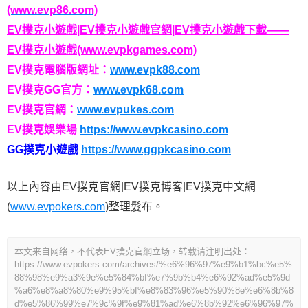
(www.evp86.com)
EV撲克小遊戲|EV撲克小遊戲官網|EV撲克小遊戲下載——
EV撲克小遊戲(www.evpkgames.com)
EV撲克電腦版網址：
www.evpk88.com
EV撲克GG官方：
www.evpk68.com
EV撲克官網：
www.evpukes.com
EV撲克娛樂場
https://www.evpkcasino.com
GG撲克小遊戲
https://www.ggpkcasino.com
以上內容由EV撲克官網|EV撲克博客|EV撲克中文網
(
www.evpokers.com
)整理髮布。
本文来自网络，不代表EV撲克官網立场，转载请注明出处：
https://www.evpokers.com/archives/%e6%96%97%e9%b1%bc%e5%
88%98%e9%a3%9e%e5%84%bf%e7%9b%b4%e6%92%ad%e5%9d
%a6%e8%a8%80%e9%95%bf%e8%83%96%e5%90%8e%e6%8b%8
d%e5%86%99%e7%9c%9f%e9%81%ad%e6%8b%92%e6%96%97%