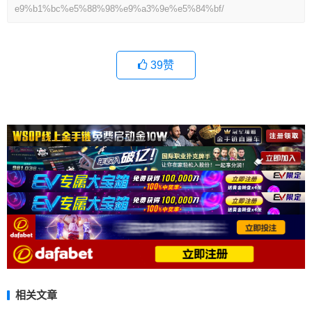
e9%b1%bc%e5%88%98%e9%a3%9e%e5%84%bf/
39
赞
相关文章