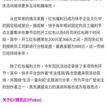
庆活动增添更多互动和趣味性。
从近年来的情况来看，红包福利已成为快手企业文化中
的固定组成部分。据观察，快手每年相对固定的员工福利节
点主要集中在春节后的开工红包以及6月司庆红包两个时间
段。其中，开工红包通常在200元至366元之间，而司庆红包
则按照员工司龄进行分档发放，最高金额为888元，这一传统
已经持续多年。
除了红包福利之外，今年司庆活动还安排了多项特色环
节。其中，快手平台创作者“冬泳怪鸽”再次受邀来到活动现
场，并围绕“生活一直向前”主题进行分享。作为平台广受关注
的创作者之一，其充满感染力的演讲风格也成为现场亮点。
关于
EV撲克(EVPoker)