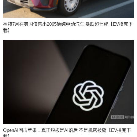
福特7月在美国仅售出2065辆纯电动汽车 暴跌超七成【EV撲克下
載】
OpenAI回击苹果：真正短板是AI落后 不是机密被窃【EV撲克下
載】