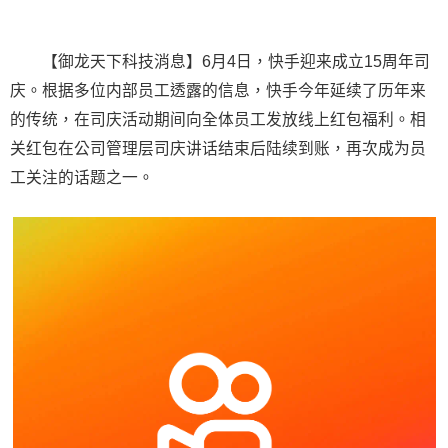
【御龙天下科技消息】6月4日，快手迎来成立15周年司
庆。根据多位内部员工透露的信息，快手今年延续了历年来
的传统，在司庆活动期间向全体员工发放线上红包福利。相
关红包在公司管理层司庆讲话结束后陆续到账，再次成为员
工关注的话题之一。