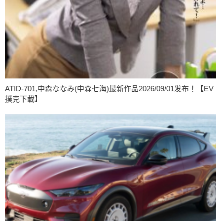
ATID-701,中森ななみ(中森七海)最新作品2026/09/01发布！【EV
撲克下載】