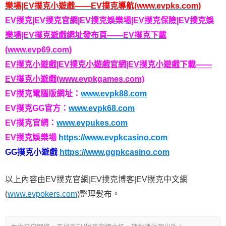
樂場|EV撲克小遊戲——EV撲克導航(www.evpks.com)
EV撲克|EV撲克官網|EV撲克娛樂場|EV撲克保險|EV撲克娛
樂場|EV撲克遊戲網址發布頁——EV撲克下載
(www.evp69.com)
EV撲克小遊戲|EV撲克小遊戲官網|EV撲克小遊戲下載——
EV撲克小遊戲(www.evpkgames.com)
EV撲克電腦版網址：
www.evpk88.com
EV撲克GG官方：
www.evpk68.com
EV撲克官網：
www.evpukes.com
EV撲克娛樂場
https://www.evpkcasino.com
GG撲克小遊戲
https://www.ggpkcasino.com
以上內容由EV撲克官網|EV撲克博客|EV撲克中文網
(
www.evpokers.com
)整理髮布。