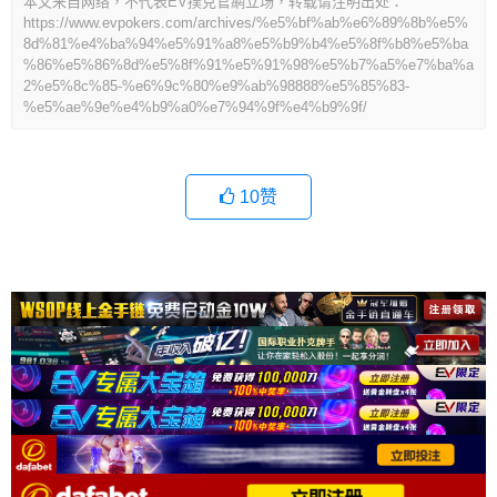
本文来自网络，不代表EV撲克官網立场，转载请注明出处：
https://www.evpokers.com/archives/%e5%bf%ab%e6%89%8b%e5%
8d%81%e4%ba%94%e5%91%a8%e5%b9%b4%e5%8f%b8%e5%ba
%86%e5%86%8d%e5%8f%91%e5%91%98%e5%b7%a5%e7%ba%a
2%e5%8c%85-%e6%9c%80%e9%ab%98888%e5%85%83-
%e5%ae%9e%e4%b9%a0%e7%94%9f%e4%b9%9f/
10
赞