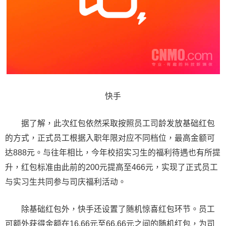
快手
据了解，此次红包依然采取按照员工司龄发放基础红包
的方式，正式员工根据入职年限对应不同档位，最高金额可
达888元。与往年相比，今年校招实习生的福利待遇也有所提
升，红包标准由此前的200元提高至466元，实现了正式员工
与实习生共同参与司庆福利活动。
除基础红包外，快手还设置了随机惊喜红包环节。员工
可额外获得金额在16.66元至66.66元之间的随机红包，为司