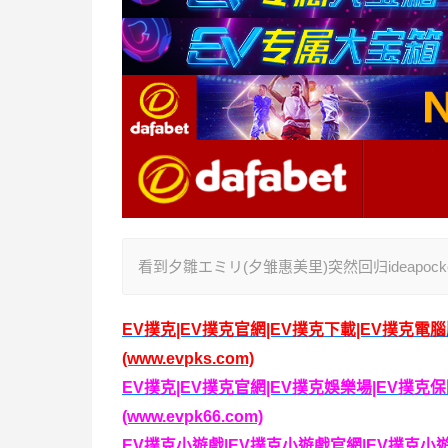
看到夕雛エミリ(夕雏惠美里)突然回归ideapoc
EV撲克|EV撲克官網|EV撲克下載|EV撲克電
(www.evpks.com)
EV撲克|EV撲克官網|EV撲克娛樂場|EV撲
(www.evpk66.com)
EV撲克小遊戲|EV撲克小遊戲官網|EV撲克小遊戲下