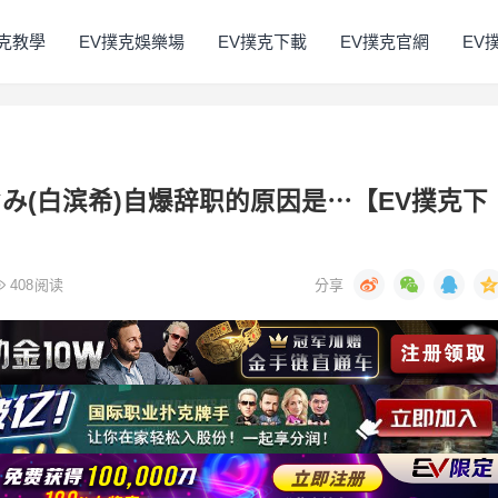
撲克教學
EV撲克娛樂場
EV撲克下載
EV撲克官網
EV
のぞみ(白滨希)自爆辞职的原因是⋯【EV撲克下
408
阅读