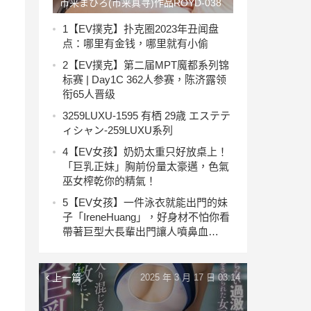
市来まひろ(市来真寻)作品ROYD-038
发布！第一次交男友的娇弱青梅竹马，
1
【EV撲克】扑克圈2023年丑闻盘
点：哪里有金钱，哪里就有小偷
在5天内反复无套中出练习…【EV撲克
2
【EV撲克】第二届MPT魔都系列锦
下載】
标赛 | Day1C ​362人参赛，陈济露领
衔65人晋级
3
259LUXU-1595 有栖 29歳 エステテ
ィシャン-259LUXU系列
4
【EV女孩】奶奶太重只好放桌上！
「巨乳正妹」胸前份量太豪邁，色氣
巫女榨乾你的精氣！
5
【EV女孩】一件泳衣就能出門的妹
子「IreneHuang」，好身材不怕你看
帶著巨型大長輩出門讓人噴鼻血…
上一篇
2025 年 3 月 17 日 03:14