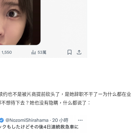
续约也不是被片商提前砍头了，是她辞职不干了ー为什么都在业
却不想待下去？她也没有隐瞒，什么都说了：