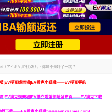
ket（アイポケ,IP社)发片，你是不是吓了一跳？
腦版|EV撲克娛樂場|EV撲克小遊戲——EV撲克導航
克保險|EV撲克娛樂場|EV撲克遊戲網址發布頁——EV撲克下載
載——EV撲克小遊戲(www.evpkgames.com)