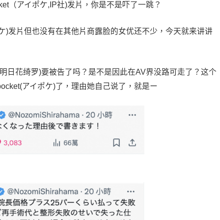
cket（アイポケ,IP社)发片，你是不是吓了一跳？
アイポケ)发片但也没有在其他片商露脸的女优还不少，今天就来讲讲
明日花绮罗)要被告了吗？是不是因此在AV界没路可走了？这个
ocket(アイポケ)了，理由她自己说了，就是ー