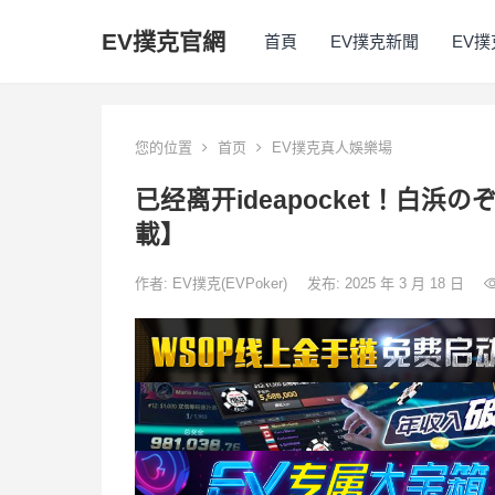
EV撲克官網
首頁
EV撲克新聞
EV
您的位置
首页
EV撲克真人娛樂場
已经离开ideapocket！白浜
載】
作者:
EV撲克(EVPoker)
发布: 2025 年 3 月 18 日