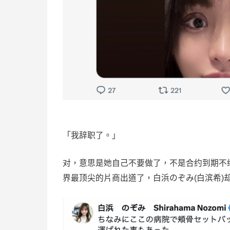
「我辞职了。」
对，意思是她自己不要做了，不是合约到期不
界最顶尖的片商出道了，白浜のぞみ(
白滨希
)