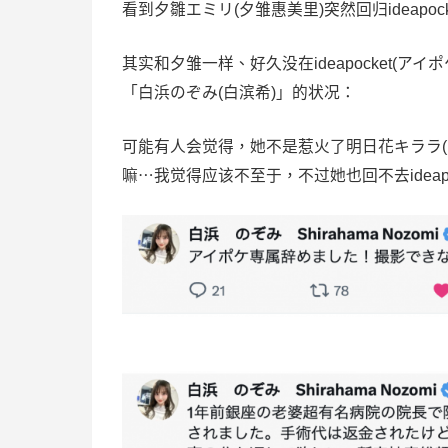
看到夕雛エミリ(夕雏惠美里)突然回归ideapo
其实和夕雏一样、好久没在ideapocket(
「
白浜のぞみ
(
白滨希
)」的状况：
可能有人会觉得，她不是惹火了明日花キララ(
嘛⋯我觉得应该不至于，不过她也回不去ideap