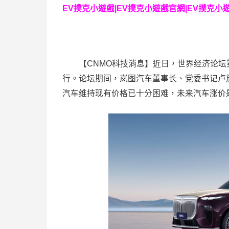
EV撲克小遊戲|EV撲克小遊戲官網|EV撲克小遊戲下
【CNMO科技消息】近日，世界经济论坛第
行。论坛期间，岚图汽车董事长、党委书记卢
汽车维持现有价格已十分困难，未来汽车涨价