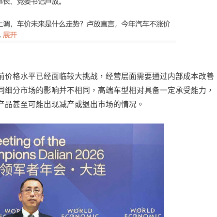
价格水平已经面临较大挑战，经营层面需要通过内部成本改善
同细分市场的影响并不相同，高端车型相对具备一定承受能力，
产品甚至可能出现减产或退出市场的情况。