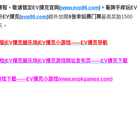
赛程，
敬请锁定EV撲克官网(
www.evp86.com
)。
看牌手痒玩EV
册
EV撲克(
evp86.com
)
额外加赠
8张幸运赛门票
最高奖励1500
乐。
脑版|EV撲克娱乐场|EV撲克小游戏——EV撲克导航
克保险|EV撲克娱乐场|EV撲克游戏网址发布页——EV撲克下载
载——EV撲克小游戏(www.evpkgames.com)