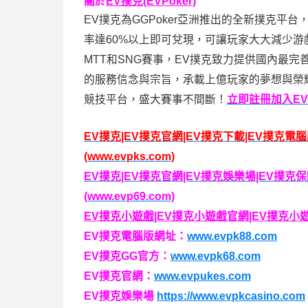
關於
EV撲克(EVPoker)
EV撲克為GGPoker亞洲推出的全新撲克平
率達60%以上即可兌現，可讓玩家大大減少游
MTT和SNG賽事，EV撲克致力提供國內最
的服務信念與宗旨，承載上億玩家的夢想與榮
競技平台，盛大賽事不間斷！
立即註冊加入E
EV撲克|EV撲克官網|EV撲克下載|EV撲克電
(www.evpks.com)
EV撲克|EV撲克官網|EV撲克娛樂場|EV撲
(www.evp69.com)
EV撲克小遊戲|EV撲克小遊戲官網|EV撲克小遊戲下
EV撲克電腦版網址：
www.evpk88.com
EV撲克GG官方：
www.evpk68.com
EV撲克官網：
www.evpukes.com
EV撲克娛樂場
https://www.evpkcasino.com