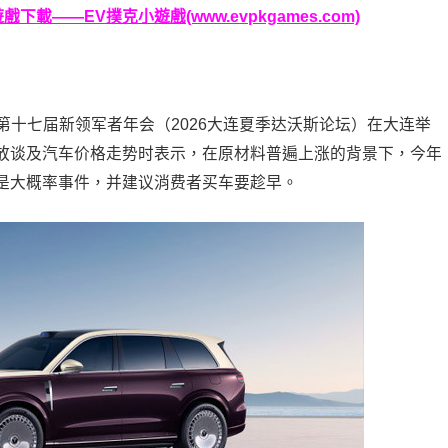
載——EV撲克小遊戲(www.evpkgames.com)
十七届新领军者年会（2026大连夏季达沃斯论坛）在大连举
放谈及汽车价格走势时表示，在原材料普遍上涨的背景下，今年
是大概率事件，并建议消费者买车要趁早。