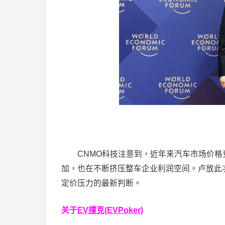
CNMO科技注意到，近年来汽车市场价格
加，也在不断挤压整车企业利润空间。卢放此
定价压力的最新判断。
关于
EV撲克(EVPoker)