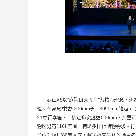
泰山X8以“庭院级大五座”为核心理念，通
验。车身尺寸达5200mm长、3090mm轴距
21寸行李箱，二排过道宽度达600mm，儿童可
物区另有110L空间，满足多样化储物需求。
形成2.1×1.3米双人床，解决露营午休等场景