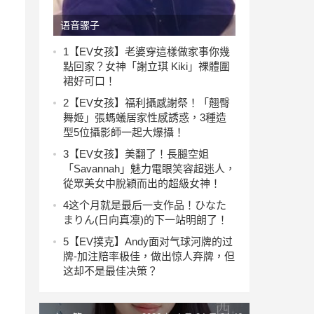
语音骡子
1
【EV女孩】老婆穿這樣做家事你幾
點回家？女神「謝立琪 Kiki」裸體圍
裙好可口！
2
【EV女孩】福利攝感謝祭！「翹臀
舞姬」張螞蟻居家性感誘惑，3種造
型5位攝影師一起大爆攝！
3
【EV女孩】美翻了！長腿空姐
「Savannah」魅力電眼笑容超迷人，
從眾美女中脫穎而出的超級女神！
4
这个月就是最后一支作品！ひなた
まりん(日向真凛)的下一站明朗了！
5
【EV撲克】Andy面对气球河牌的过
牌-加注赔率极佳，做出惊人弃牌，但
这却不是最佳决策？