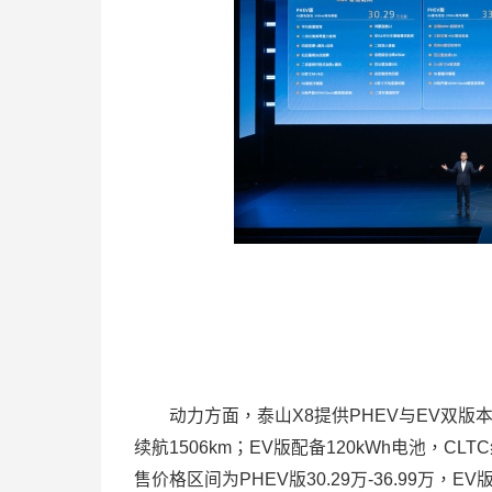
动力方面，泰山X8提供PHEV与EV双版本选择
续航1506km；EV版配备120kWh电池，CLT
售价格区间为PHEV版30.29万-36.99万，EV版3