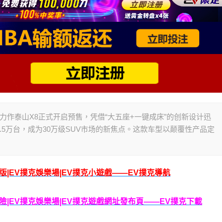
作泰山X8正式开启预售，凭借“大五座+一键成床”的创新设计迅
.5万台，成为30万级SUV市场的新焦点。这款车型以颠覆性产品定
腦版|EV撲克娛樂場|EV撲克小遊戲——EV撲克導航
克保險|EV撲克娛樂場|EV撲克遊戲網址發布頁——EV撲克下載