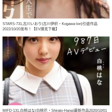
STARS-731,古川いおり(古川伊织，Kogawa-Iori)引退作品
2022/10/20发布！【EV撲克下載】
MIFD-131,白桃はな(白桃花，Shirato-Hana)最新作品2020/10/01