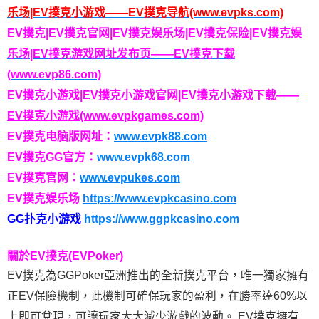
乐场|EV撲克小游戏——EV撲克导航(www.evpks.com)
EV撲克|EV撲克官网|EV撲克娱乐场|EV撲克保险|EV撲克娱
乐场|EV撲克游戏网址发布页——EV撲克下载
(www.evp86.com)
EV撲克小游戏|EV撲克小游戏官网|EV撲克小游戏下载——
EV撲克小游戏(www.evpkgames.com)
EV撲克电脑版网址：
www.evpk88.com
EV撲克GG官方：
www.evpk68.com
EV撲克官网：
www.evpukes.com
EV撲克娱乐场
https://www.evpkcasino.com
GG扑克小游戏
https://www.ggpkcasino.com
關於
EV撲克(EVPoker)
EV撲克為GGPoker亞洲推出的全新撲克平台，唯一獨家擁有
正EV保險機制，此機制可確保玩家的盈利，在勝率達60%以
上即可兌現，可讓玩家大大減少游戲的波動。 EV撲克擁有