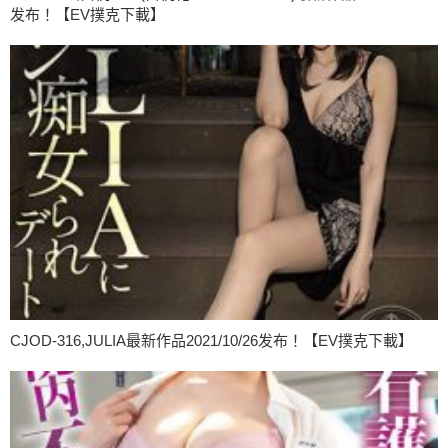
发布！【EV撲克下載】
CJOD-316,JULIA最新作品2021/10/26发布！【EV撲克下載】