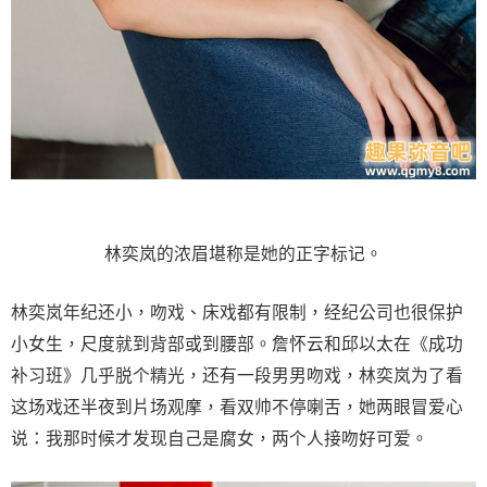
林奕岚的浓眉堪称是她的正字标记。
林奕岚年纪还小，吻戏、床戏都有限制，经纪公司也很保护
小女生，尺度就到背部或到腰部。詹怀云和邱以太在《成功
补习班》几乎脱个精光，还有一段男男吻戏，林奕岚为了看
这场戏还半夜到片场观摩，看双帅不停喇舌，她两眼冒爱心
说：我那时候才发现自己是腐女，两个人接吻好可爱。