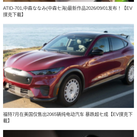
ATID-701,中森ななみ(中森七海)最新作品2026/09/01发布！【EV
撲克下載】
福特7月在美国仅售出2065辆纯电动汽车 暴跌超七成【EV撲克下
載】