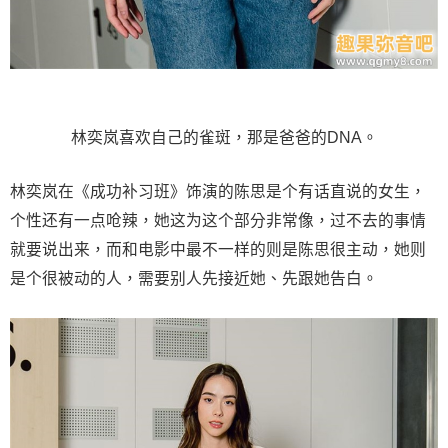
林奕岚喜欢自己的雀斑，那是爸爸的DNA。
林奕岚在《成功补习班》饰演的陈思是个有话直说的女生，
个性还有一点呛辣，她这为这个部分非常像，过不去的事情
就要说出来，而和电影中最不一样的则是陈思很主动，她则
是个很被动的人，需要别人先接近她、先跟她告白。