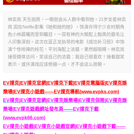
林奕岚 天生丽质，一眼就会从人群中看到她。21岁女星林奕
岚 因在Netflix影集《她和她的她》，饰演许玮宁少女时期角
色小林晨曦而受到瞩目，一双有神的大眼配上黝黑的眉毛让
人印象深刻。这次在蓝正龙执导的电影《成功补习班》中饰
演个性呛辣的校花，平刘海配上浓眉，果然超吸睛。林奕岚
接受媒体访问，笑谈自己的浓眉：我自己很喜欢！接着甜笑
表示，或许演戏应该修细一点，才不会这么抢眼。
EV撲克|EV撲克官網|EV撲克下載|EV撲克電腦版|EV撲克娛
樂場|EV撲克小遊戲——EV撲克導航(www.evpks.com)
EV撲克|EV撲克官網|EV撲克娛樂場|EV撲克保險|EV撲克娛
樂場|EV撲克遊戲網址發布頁——EV撲克下載
(www.evpk66.com)
EV撲克小遊戲|EV撲克小遊戲官網|EV撲克小遊戲下載——