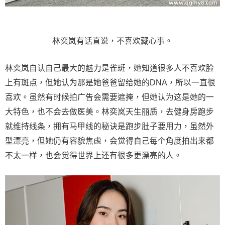
林奕岚有话直说，不喜欢藏心事。
林奕岚自认自己最大的魅力是雀斑，她知道很多人不喜欢脸
上有斑点，但她认为那是她爸爸留给她的DNA，所以一直很
喜欢。虽然有时候拍广告会需要遮掩，但她认为这是她的一
大特色，也不会去做医美。林奕岚天生丽质，去健身房跑步
就维持线条，拥有马甲线的秘诀是跑步肚子要用力，虽然外
型漂亮，但她仍有容貌焦虑，会觉得自己每个角度拍出来都
不太一样，也会觉得世界上还有很多更漂亮的人。