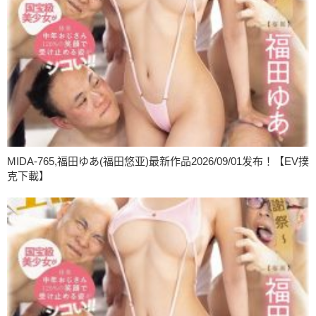
MIDA-765,福田ゆあ(福田悠亚)最新作品2026/09/01发布！【EV撲
克下載】