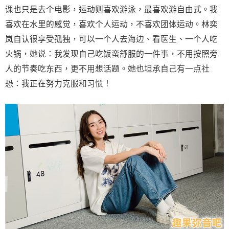
课也只是去个电影，运动则喜欢游泳，最喜欢游自由式。我
喜欢在水里的感觉，喜欢个人运动，不喜欢团体运动。林奕
岚自认很享受孤独，可以一个人去海边、看医生、一个人吃
火锅，她说：我发现自己吃饭蛮舒服的一件事，不用按照旁
人的节奏吃东西，更不用想话题。她也坦承自己有一点社
恐：我正在努力克服和习惯！