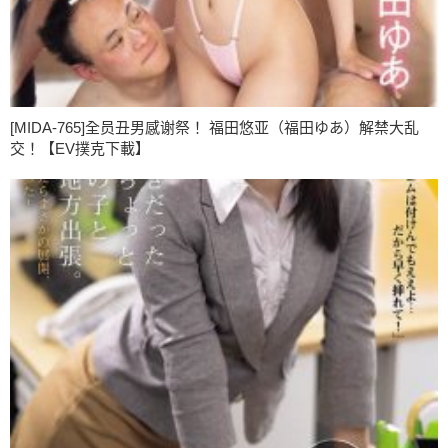
[MIDA-765]全员丑男感谢祭！ 福田悠亚（福田ゆあ）解禁大乱
交！【EV撲克下載】