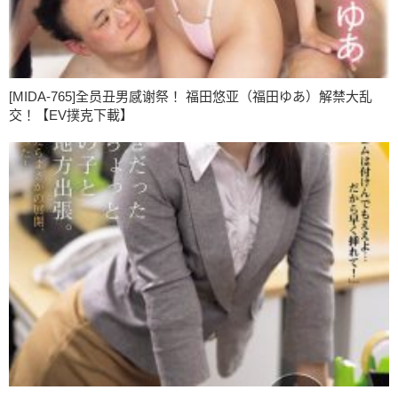
[MIDA-765]全员丑男感谢祭！ 福田悠亚（福田ゆあ）解禁大乱
交！【EV撲克下載】