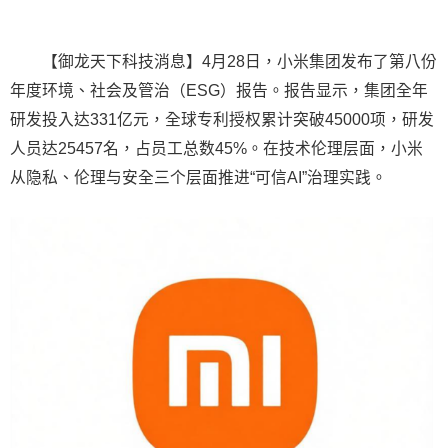
【御龙天下科技消息】4月28日，小米集团发布了第八份
年度环境、社会及管治（ESG）报告。报告显示，集团全年
研发投入达331亿元，全球专利授权累计突破45000项，研发
人员达25457名，占员工总数45%。在技术伦理层面，小米
从隐私、伦理与安全三个层面推进“可信AI”治理实践。