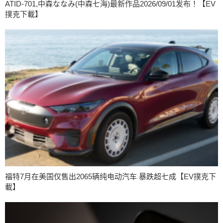
ATID-701,中森ななみ(中森七海)最新作品2026/09/01发布！【EV
撲克下載】
福特7月在美国仅售出2065辆纯电动汽车 暴跌超七成【EV撲克下
載】