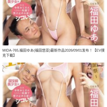
MIDA-765,福田ゆあ(福田悠亚)最新作品2026/09/01发布！【EV撲
克下載】