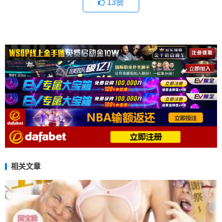
13
赞
相关文章