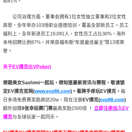
和61%。
公司治理方面，董事会拥有1位女性独立董事和2位女性
高管，全年举办103场职业道德培训，覆盖全部新员工。员工
福利上，全年新进员工19,091人，女性员工占比30%，海外
本地招聘比例87%，并荣获福布斯“年度最佳雇主”等13项荣
誉。
关于
EV撲克(EVPoker)
想跟美女Sashimi一起玩，
想知道最新资讯与赛程，
敬请锁
定EV撲克官网(
www.evp86.com
)。
看牌手痒玩EV撲克，
每
日多场免费赛奖励高达20w，现在注册
EV撲克(
evp86.com
)
额外加赠
8张幸运赛门票
最高奖励1500倍
！
立即注册加入EV
撲克
与全球玩家一起同乐。