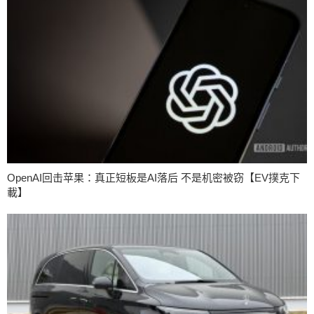
OpenAI回击苹果：真正短板是AI落后 不是机密被窃【EV撲克下
載】