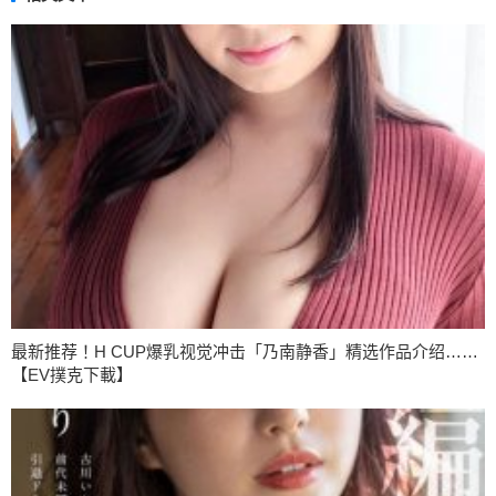
最新推荐！H CUP爆乳视觉冲击「乃南静香」精选作品介绍……
【EV撲克下載】