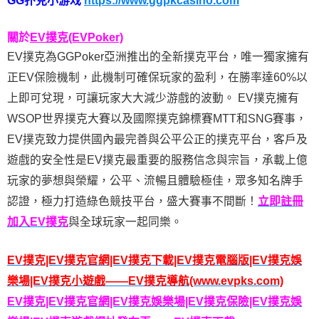
GG扑克小游戏
https://www.ggpkcasino.com
關於
EV撲克(EVPoker)
EV撲克為GGPoker亞洲推出的全新撲克平台，唯一獨家擁有
正EV保險機制，此機制可確保玩家的盈利，在勝率達60%以
上即可兌現，可讓玩家大大減少游戲的波動。 EV撲克擁有
WSOP世界撲克大賽以及國際撲克錦標賽MTT和SNG賽事，
EV撲克致力提供國內最完善與公平公正的撲克平台，客戶及
遊戲的安全性是EV撲克最重要的服務信念與宗旨，承載上億
玩家的夢想與榮耀，公平、流暢且體驗極佳，眾多知名牌手
認證，極力打造綠色競技平台，盛大賽事不間斷！
立即註冊
加入EV撲克
與全球玩家一起同樂。
EV撲克|EV撲克官網|EV撲克下載|EV撲克電腦版|EV撲克娛
樂場|EV撲克小遊戲——EV撲克導航(www.evpks.com)
EV撲克|EV撲克官網|EV撲克娛樂場|EV撲克保險|EV撲克娛