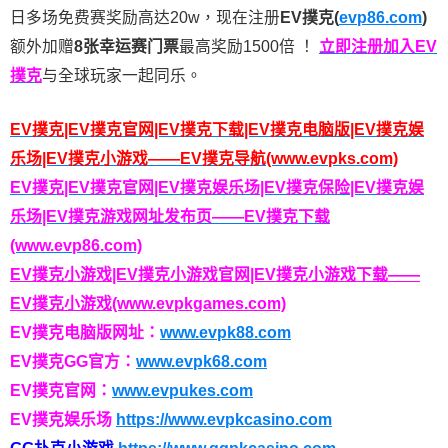
日多场免费赛奖励高达20w，现在注册
EV撲克(
evp86.com
)
额外加赠
8张幸运赛门票
最高奖励1500倍
！
立即注册加入EV
撲克
与全球玩家一起同乐。
EV撲克|EV撲克官网|EV撲克下载|EV撲克电脑版|EV撲克娱
乐场|EV撲克小游戏——EV撲克导航(www.evpks.com)
EV撲克|EV撲克官网|EV撲克娱乐场|EV撲克保险|EV撲克娱
乐场|EV撲克游戏网址发布页——EV撲克下载
(www.evp86.com)
EV撲克小游戏|EV撲克小游戏官网|EV撲克小游戏下载——
EV撲克小游戏(www.evpkgames.com)
EV撲克电脑版网址：
www.evpk88.com
EV撲克GG官方：
www.evpk68.com
EV撲克官网：
www.evpukes.com
EV撲克娱乐场
https://www.evpkcasino.com