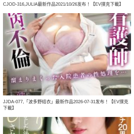
CJOD-316,JULIA最新作品2021/10/26发布！【EV撲克下載】
JJDA-077,「波多野结衣」最新作品2026-07-31发布！【EV撲克
下載】