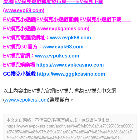
樂場|EV撲克遊戲網址發布頁——EV撲克下載
(www.evp69.com)
EV撲克小遊戲|EV撲克小遊戲官網|EV撲克小遊戲下載——
EV撲克小遊戲(www.evpkgames.com)
EV撲克電腦版網址：
www.evpk88.com
EV撲克GG官方：
www.evpk68.com
EV撲克官網：
www.evpukes.com
EV撲克娛樂場
https://www.evpkcasino.com
GG撲克小遊戲
https://www.ggpkcasino.com
以上內容由EV撲克官網|EV撲克博客|EV撲克中文網
(
www.vepokers.com
)整理髮布。
本文来自网络，不代表EV撲克官網立场，转载请注明出处：
https://www.evpokers.com/archives/%e5%b0%8a%e7%95%8cs800%
e5%85%b8%e8%97%8f%e5%a4%a7%e8%a7%82%e4%b8%8a%e7
%ba%bf%e5%8d%8e%e4%b8%ba%e5%ae%98%e7%bd%91-