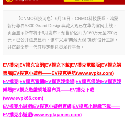
【CNMO科技消息】6月16日，CNMO科技获悉，鸿蒙
智行尊界S800 Grand Design典藏大观已在华为官网上线，
页面显示新车将于6月发布，预售价区间为160万元至200万
元。已公开信息显示，该车采用“典藏大观 锦绣”设计主题，
并搭载全新一代尊界定制途灵龙行平台。
EV撲克|EV撲克官網|EV撲克下載|EV撲克電腦版|EV撲克娛
樂場|EV撲克小遊戲——EV撲克導航(www.evpks.com)
EV撲克|EV撲克官網|EV撲克娛樂場|EV撲克保險|EV撲克娛
樂場|EV撲克遊戲網址發布頁——EV撲克下載
(www.evpk66.com)
EV撲克小遊戲|EV撲克小遊戲官網|EV撲克小遊戲下載——
EV撲克小遊戲(www.evpkgames.com)