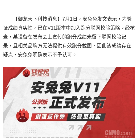
【御龙天下科技消息】7月1日，安兔兔发文表示，为验
证成绩真实性，已在V11版本中加入跑分联网校验策略。经核
查，某设备在发布会上宣传的跑分成绩未留下联网校验记
录，且相关品牌方无法提供有效跑分截图，因此该成绩存在
疑点，安兔兔明确表示不予认可。