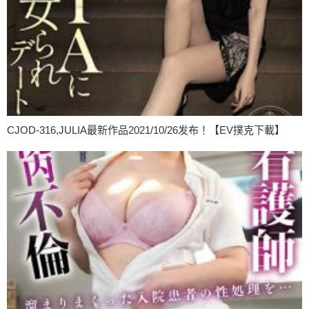
CJOD-316,JULIA最新作品2021/10/26发布！【EV撲克下載】