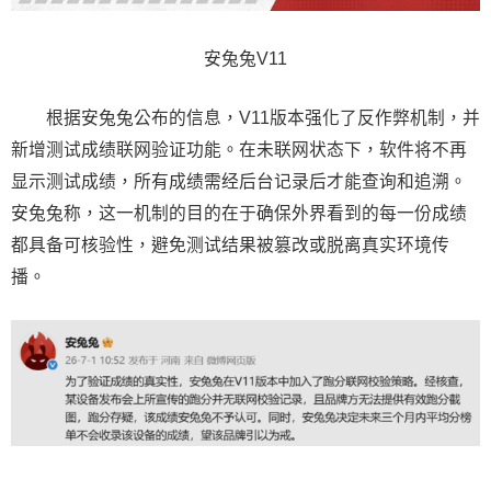
安兔兔V11
根据安兔兔公布的信息，V11版本强化了反作弊机制，并
新增测试成绩联网验证功能。在未联网状态下，软件将不再
显示测试成绩，所有成绩需经后台记录后才能查询和追溯。
安兔兔称，这一机制的目的在于确保外界看到的每一份成绩
都具备可核验性，避免测试结果被篡改或脱离真实环境传
播。