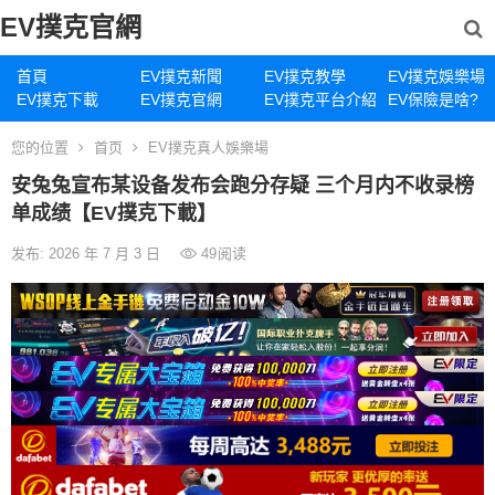
EV撲克官網
首頁
EV撲克新聞
EV撲克教學
EV撲克娛樂場
EV撲克下載
EV撲克官網
EV撲克平台介紹
EV保險是啥?
您的位置
首页
EV撲克真人娛樂場
安兔兔宣布某设备发布会跑分存疑 三个月内不收录榜
单成绩【EV撲克下載】
发布: 2026 年 7 月 3 日
49
阅读