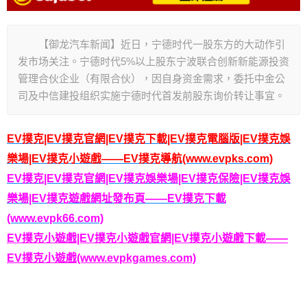
【御龙汽车新闻】近日，宁德时代一股东方的大动作引
发市场关注。宁德时代5%以上股东宁波联合创新新能源投资
管理合伙企业（有限合伙），因自身资金需求，委托中金公
司及中信建投组织实施宁德时代首发前股东询价转让事宜。
EV撲克|EV撲克官網|EV撲克下載|EV撲克電腦版|EV撲克娛
樂場|EV撲克小遊戲——EV撲克導航(www.evpks.com)
EV撲克|EV撲克官網|EV撲克娛樂場|EV撲克保險|EV撲克娛
樂場|EV撲克遊戲網址發布頁——EV撲克下載
(www.evpk66.com)
EV撲克小遊戲|EV撲克小遊戲官網|EV撲克小遊戲下載——
EV撲克小遊戲(www.evpkgames.com)