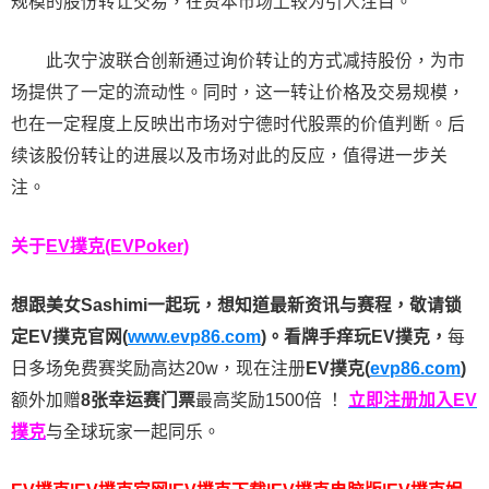
规模的股份转让交易，在资本市场上较为引人注目。
此次宁波联合创新通过询价转让的方式减持股份，为市
场提供了一定的流动性。同时，这一转让价格及交易规模，
也在一定程度上反映出市场对宁德时代股票的价值判断。后
续该股份转让的进展以及市场对此的反应，值得进一步关
注。
关于
EV撲克(EVPoker)
想跟美女Sashimi一起玩，
想知道最新资讯与赛程，
敬请锁
定EV撲克官网(
www.evp86.com
)。
看牌手痒玩EV撲克，
每
日多场免费赛奖励高达20w，现在注册
EV撲克(
evp86.com
)
额外加赠
8张幸运赛门票
最高奖励1500倍
！
立即注册加入EV
撲克
与全球玩家一起同乐。