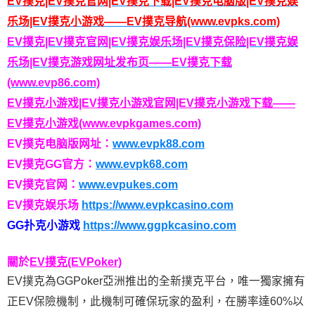
EV撲克|EV撲克官网|EV撲克下载|EV撲克电脑版|EV撲克娱
乐场|EV撲克小游戏——EV撲克导航(www.evpks.com)
EV撲克|EV撲克官网|EV撲克娱乐场|EV撲克保险|EV撲克娱
乐场|EV撲克游戏网址发布页——EV撲克下载
(www.evp86.com)
EV撲克小游戏|EV撲克小游戏官网|EV撲克小游戏下载——
EV撲克小游戏(www.evpkgames.com)
EV撲克电脑版网址：
www.evpk88.com
EV撲克GG官方：
www.evpk68.com
EV撲克官网：
www.evpukes.com
EV撲克娱乐场
https://www.evpkcasino.com
GG扑克小游戏
https://www.ggpkcasino.com
關於
EV撲克(EVPoker)
EV撲克為GGPoker亞洲推出的全新撲克平台，唯一獨家擁有
正EV保險機制，此機制可確保玩家的盈利，在勝率達60%以