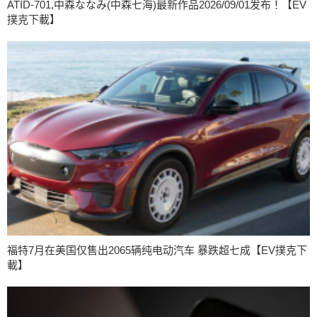
ATID-701,中森ななみ(中森七海)最新作品2026/09/01发布！【EV
撲克下載】
福特7月在美国仅售出2065辆纯电动汽车 暴跌超七成【EV撲克下
載】