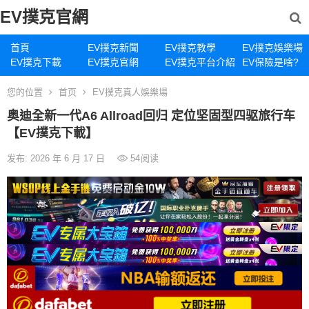
EV撲克官網
首頁
EV撲克新聞
EV撲克教學
EV撲克娛樂場
EV撲克下載
EV撲克官網
EV撲克平台介紹
EV保險是啥?
您的位置
首页
EV撲克真人娛樂場
奥迪全新一代A6 Allroad回归 定位坚固型四驱旅行车
【EV撲克下載】
发布: 2026 年 6 月 17 日
54
阅读