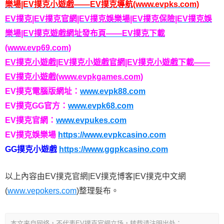
樂場|EV撲克小遊戲——EV撲克導航(www.evpks.com)
EV撲克|EV撲克官網|EV撲克娛樂場|EV撲克保險|EV撲克娛
樂場|EV撲克遊戲網址發布頁——EV撲克下載
(www.evp69.com)
EV撲克小遊戲|EV撲克小遊戲官網|EV撲克小遊戲下載——
EV撲克小遊戲(www.evpkgames.com)
EV撲克電腦版網址：
www.evpk88.com
EV撲克GG官方：
www.evpk68.com
EV撲克官網：
www.evpukes.com
EV撲克娛樂場
https://www.evpkcasino.com
GG撲克小遊戲
https://www.ggpkcasino.com
以上內容由EV撲克官網|EV撲克博客|EV撲克中文網
(
www.vepokers.com
)整理髮布。
本文来自网络，不代表EV撲克官網立场，转载请注明出处：