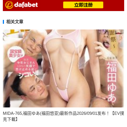
相关文章
MIDA-765,福田ゆあ(福田悠亚)最新作品2026/09/01发布！【EV撲
克下載】