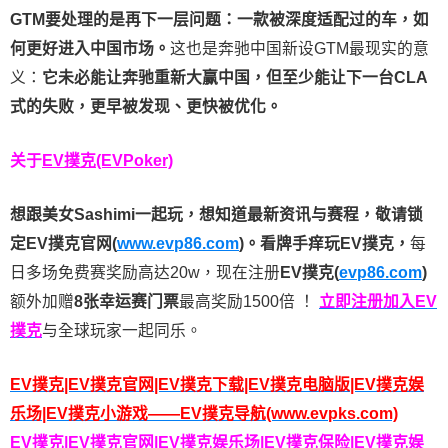
GTM要处理的是再下一层问题：一款被深度适配过的车，如
何更好进入中国市场。
这也是奔驰中国新设GTM最现实的意
义：
它未必能让奔驰重新大赢中国，但至少能让下一台CLA
式的失败，更早被发现、更快被优化。
关于
EV撲克(EVPoker)
想跟美女Sashimi一起玩，
想知道最新资讯与赛程，
敬请锁
定EV撲克官网(
www.evp86.com
)。
看牌手痒玩EV撲克，
每
日多场免费赛奖励高达20w，现在注册
EV撲克(
evp86.com
)
额外加赠
8张幸运赛门票
最高奖励1500倍
！
立即注册加入EV
撲克
与全球玩家一起同乐。
EV撲克|EV撲克官网|EV撲克下载|EV撲克电脑版|EV撲克娱
乐场|EV撲克小游戏——EV撲克导航(www.evpks.com)
EV撲克|EV撲克官网|EV撲克娱乐场|EV撲克保险|EV撲克娱