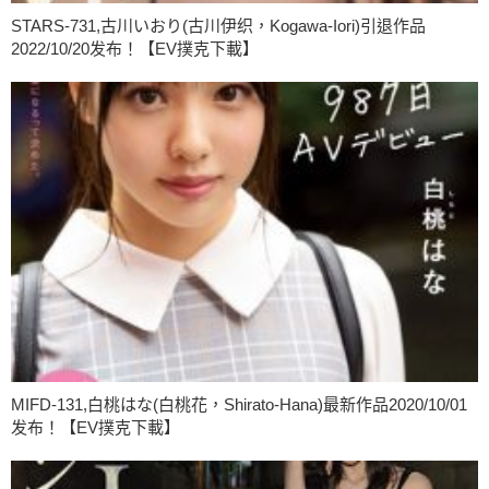
STARS-731,古川いおり(古川伊织，Kogawa-Iori)引退作品
2022/10/20发布！【EV撲克下載】
MIFD-131,白桃はな(白桃花，Shirato-Hana)最新作品2020/10/01
发布！【EV撲克下載】