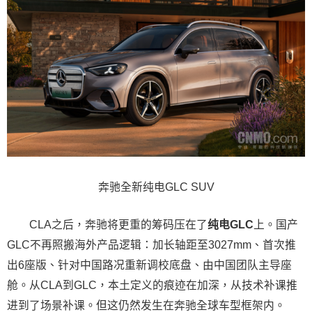
奔驰全新纯电GLC SUV
CLA之后，奔驰将更重的筹码压在了
纯电GLC
上。国产
GLC不再照搬海外产品逻辑：加长轴距至3027mm、首次推
出6座版、针对中国路况重新调校底盘、由中国团队主导座
舱。从CLA到GLC，本土定义的痕迹在加深，从技术补课推
进到了场景补课。但这仍然发生在奔驰全球车型框架内。