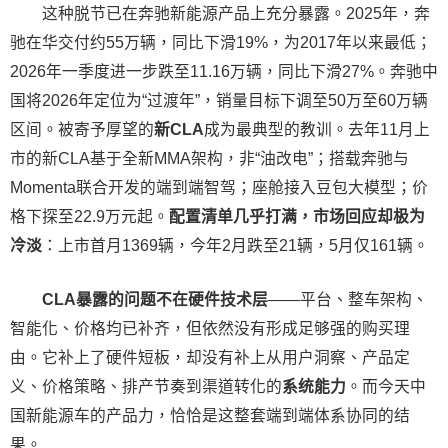
这种脱节已在奔驰新能源产品上充分暴露。2025年，奔
驰在华交付约55万辆，同比下滑19%，为2017年以来最低；
2026年一季度进一步跌至11.16万辆，同比下滑27%。奔驰中
国将2026年定位为“过渡年”，销量目标下调至50万至60万辆
区间。被寄予厚望的
新CLA
成为最典型的教训。去年11月上
市的新CLA基于全新MMA架构，非“油改电”；搭载奔驰与
Momenta联合开发的端到端智驾；座舱接入豆包大模型；价
格下探至22.9万元起。
配置清单几乎打满，市场回应却极为
冷淡
：上市首月1369辆，今年2月跌至21辆，5月仅161辆。
CLA暴露的问题不在硬件技术层
——平台、整车架构、
智能化、价格均已补齐，但依然没有形成足够强的购买理
由。它补上了硬件短板，却没有补上从用户洞察、产品定
义、价格策略、排产节奏到渠道转化的
系统能力
。而今天中
国新能源车的产品力，恰恰是这整套端到端体系协同的结
果。