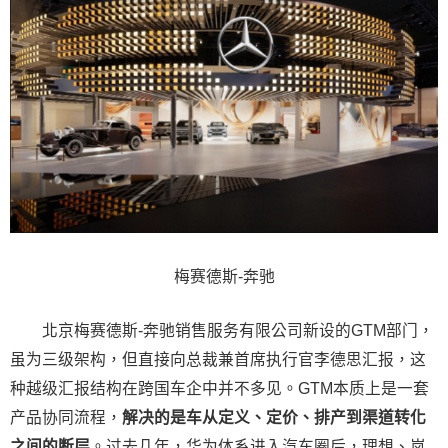
梅赛德斯-奔驰
北京梅赛德斯-奔驰销售服务有限公司新设的GTM部门，
虽为三级架构，但直接向总裁兼首席执行官李德思汇报，这
种越级汇报结构在跨国车企中并不多见。GTM本质上是一套
产品协同流程，
解决的是车从定义、定价、排产到渠道转化
之间的断层
。过去几年，华为体系进入汽车圈后，理想、岚