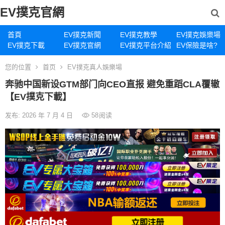
EV撲克官網
首頁
EV撲克新聞
EV撲克教學
EV撲克娛樂場
EV撲克下載
EV撲克官網
EV撲克平台介紹
EV保險是啥?
您的位置
首页
EV撲克真人娛樂場
奔驰中国新设GTM部门向CEO直报 避免重蹈CLA覆辙
【EV撲克下載】
发布: 2026 年 7 月 4 日
58
阅读