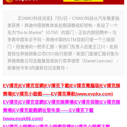
【CNMO科技消息】7月2日，CNMO科技从汽车像素独
家获悉，奔驰中国销售体系近期调整组织架构，新设了一个
名为“Go to Market”（GTM）的部门，正在内部招聘中。与
多数中国车企不同，奔驰中国的GTM目前只是一个三级部
门，但直接向一把手汇报。新部门负责人应是王江川，此前
曾担任奔驰销售公司CEO执行助理。新部门直接汇报对象为
奔驰销售公司总裁兼首席执行官李德思（Daniel Lescow），
距离他今年3月履新仅过去数月。
EV撲克|EV撲克官網|EV撲克下載|EV撲克電腦版|EV撲克娛
樂場|EV撲克小遊戲——EV撲克導航(www.evpks.com)
EV撲克|EV撲克官網|EV撲克娛樂場|EV撲克保險|EV撲克娛
樂場|EV撲克遊戲網址發布頁——EV撲克下載
(www.evpk66.com)
EV撲克小遊戲|EV撲克小遊戲官網|EV撲克小遊戲下載——