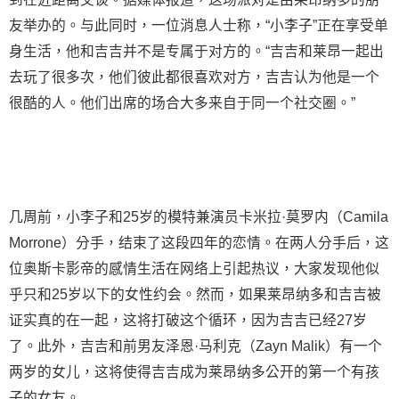
友举办的。与此同时，一位消息人士称，“小李子”正在享受单
身生活，他和吉吉并不是专属于对方的。“吉吉和莱昂一起出
去玩了很多次，他们彼此都很喜欢对方，吉吉认为他是一个
很酷的人。他们出席的场合大多来自于同一个社交圈。”
几周前，小李子和25岁的模特兼演员卡米拉·莫罗内（Camila
Morrone）分手，结束了这段四年的恋情。在两人分手后，这
位奥斯卡影帝的感情生活在网络上引起热议，大家发现他似
乎只和25岁以下的女性约会。然而，如果莱昂纳多和吉吉被
证实真的在一起，这将打破这个循环，因为吉吉已经27岁
了。此外，吉吉和前男友泽恩·马利克（Zayn Malik）有一个
两岁的女儿，这将使得吉吉成为莱昂纳多公开的第一个有孩
子的女友。