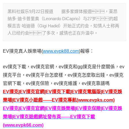
黑料社娱乐9月22日报道 据多家媒体报道，莱昂
纳多·迪卡普里奥（Leonardo DiCaprio）与27岁的超
模吉吉·哈迪德（Gigi Hadid）开始正式约会，知情人士称两
人已经约会了多次，感情也正在升温中。
EV撲克真人娛樂場(
www.evpk88.com
)報導：
ev撲克下載，ev撲克官網，ev撲克和gg撲克是什麼關係，ev
撲克平台，ev撲克平台怎麼樣，ev撲克怎麼取出錢，ev撲克
官網下載，ev撲克保險，ev撲克維護，ev撲克靠譜嗎
EV撲克|EV撲克官網|EV撲克下載|EV撲克電腦版|EV撲克娛
樂場|EV撲克小遊戲——EV撲克導航(www.evpks.com)
EV撲克|EV撲克官網|EV撲克娛樂場|EV撲克保險|EV撲克娛
樂場|EV撲克遊戲網址發布頁——EV撲克下載
(www.evpk66.com)