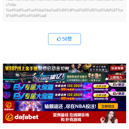
c%9a-
%e4%b8%a4%e4%ba%ba%e6%84%9f%e6%83%85%e5%8d%87%e
6%b8%a9%e4%b8%ad/
58
赞