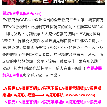
關於
EV撲克(EVPoker)
EV撲克為GGPoker亞洲推出的全新撲克平台，唯一獨家擁有
正EV保險機制，此機制可確保玩家的盈利，在勝率達60%以
上即可兌現，可讓玩家大大減少游戲的波動。 EV撲克擁有
WSOP世界撲克大賽以及國際撲克錦標賽MTT和SNG賽事，
EV撲克致力提供國內最完善與公平公正的撲克平台，客戶及
遊戲的安全性是EV撲克最重要的服務信念與宗旨，承載上億
玩家的夢想與榮耀，公平、流暢且體驗極佳，眾多知名牌手
認證，極力打造綠色競技平台，盛大賽事不間斷！
立即註冊
加入EV撲克
與全球玩家一起同樂。
EV撲克|EV撲克官網|EV撲克下載|EV撲克電腦版|EV撲克娛
樂場|EV撲克小遊戲——EV撲克導航(www.evpks.com)
EV撲克|EV撲克官網|EV撲克娛樂場|EV撲克保險|EV撲克娛