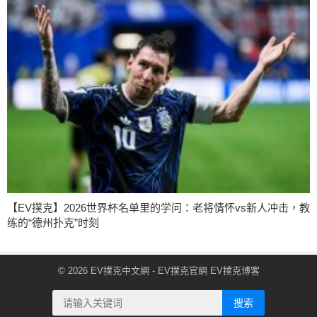
【EV撲克】2026世界杯名单里的学问：老将情怀vs新人冲击，教
练的“德州扑克”时刻
© 2026
EV撲克中文網
- EV撲克官網
EV撲克博客
搜索