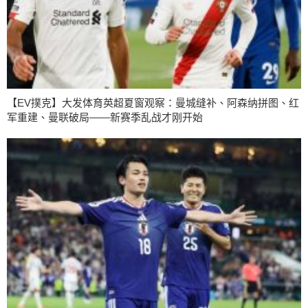
【EV撲克】大发体育英超夏窗观察：曼城缝补、阿森纳拼图、红
军重建、曼联破局——新赛季乱战才刚开始