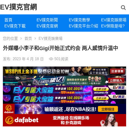
EV撲克官網
首頁
EV撲克新聞
EV撲克教學
EV撲克娛樂場
EV撲克下載
EV撲克官網
EV撲克平台介紹
EV保險是啥?
您的位置
首页
EV撲克娛樂場
外媒曝小李子和Gigi开始正式约会 两人感情升温中
发布: 2023 年 4 月 18 日
501
阅读