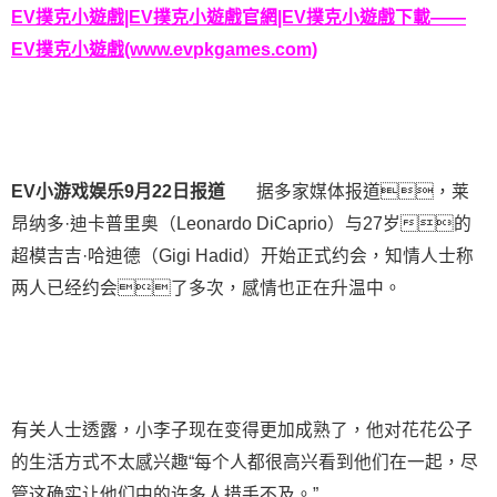
EV撲克小遊戲|EV撲克小遊戲官網|EV撲克小遊戲下載——
EV撲克小遊戲(www.evpkgames.com)
EV小游戏娱乐9月22日报道
据多家媒体报道，莱
昂纳多·迪卡普里奥（Leonardo DiCaprio）与27岁的
超模吉吉·哈迪德（Gigi Hadid）开始正式约会，知情人士称
两人已经约会了多次，感情也正在升温中。
有关人士透露，小李子现在变得更加成熟了，他对花花公子
的生活方式不太感兴趣“每个人都很高兴看到他们在一起，尽
管这确实让他们中的许多人措手不及。”