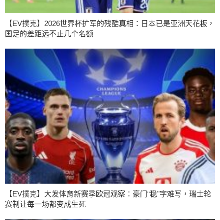
【EV撲克】2026世界杯扩军的残酷真相：日本已是亚洲天花板，
国足的差距远不止几个名额
【EV撲克】大发体育新赛季欧冠观察：豪门“稳”字难写，瑞士轮
赛制让每一场都变成生死