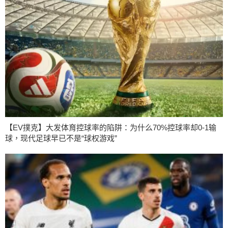
【EV撲克】大发体育控球率的陷阱：为什么70%控球率却0-1输
球，现代足球早已不是“球权游戏”