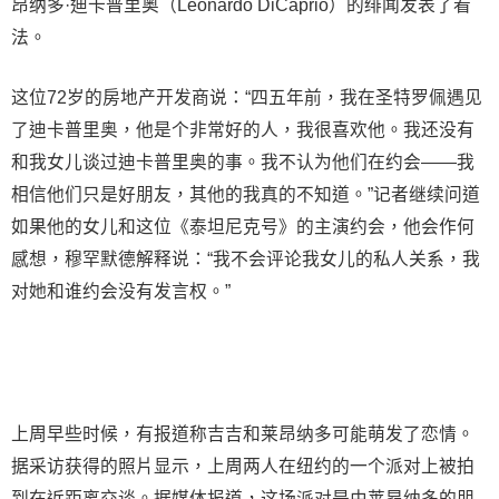
昂纳多·迪卡普里奥（Leonardo DiCaprio）的绯闻发表了看
法。
这位72岁的房地产开发商说：“四五年前，我在圣特罗佩遇见
了迪卡普里奥，他是个非常好的人，我很喜欢他。我还没有
和我女儿谈过迪卡普里奥的事。我不认为他们在约会——我
相信他们只是好朋友，其他的我真的不知道。”记者继续问道
如果他的女儿和这位《泰坦尼克号》的主演约会，他会作何
感想，穆罕默德解释说：“我不会评论我女儿的私人关系，我
对她和谁约会没有发言权。”
上周早些时候，有报道称吉吉和莱昂纳多可能萌发了恋情。
据采访获得的照片显示，上周两人在纽约的一个派对上被拍
到在近距离交谈。据媒体报道，这场派对是由莱昂纳多的朋