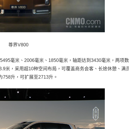
尊界V800
5毫米、2006毫米、1850毫米，轴距达到3430毫米，两项数
3.9米，采用超10种空间布局，可覆盖商务会客、长途休憩、满
58升，可扩展至2713升。