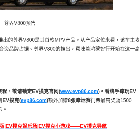
尊界V800预售
的尊界V800是其首款MPV产品。从产品定位来看，该车主
合资品牌占据。尊界V800的推出，意味着鸿蒙智行开始在这一
赛程，
敬请锁定EV撲克官网(
www.evp86.com
)。
看牌手痒玩EV
册
EV撲克(
evp86.com
)
额外加赠
8张幸运赛门票
最高奖励1500
乐。
脑版|EV撲克娱乐场|EV撲克小游戏——EV撲克导航