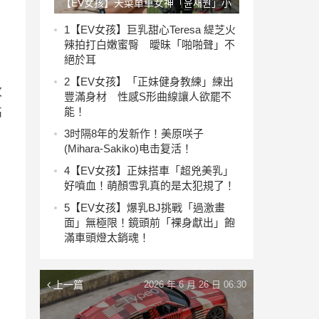
【EV女孩】天菜單車女神「윤재원」小
麥色身材曲線美到犯規 海邊辣曬「渾
1
【EV女孩】巨乳甜心Teresa 緹芝火
辣拍打白嫩蜜臀 曖昧「啪啪聲」不
圓蜜桃臀」
絕於耳
2
【EV女孩】「正妹健身教練」練出
攻
豐滿身材 性感S形曲線讓人欲罷不
能！
高
3
时隔8年的发新作！美原咲子
(Mihara-Sakiko)电击复活！
4
【EV女孩】正妹搭車「超兇美乳」
好噴血！萌顏雪乳真的是太犯規了！
5
【EV女孩】爆乳BJ挑戰「過激畫
面」無極限！鏡頭前「裸身獻出」飽
滿車頭燈太銷魂！
上一篇
2026 年 6 月 26 日 06:30