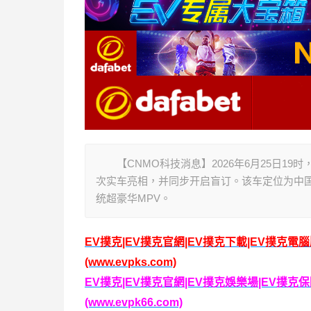
【CNMO科技消息】2026年6月25日19时
次实车亮相，并同步开启盲订。该车定位为中国
统超豪华MPV。
EV撲克|EV撲克官網|EV撲克下載|EV撲克電
(www.evpks.com)
EV撲克|EV撲克官網|EV撲克娛樂場|EV撲
(www.evpk66.com)