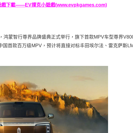
載——EV撲克小遊戲(www.evpkgames.com)
时，鸿蒙智行尊界品牌盛典正式举行，旗下首款MPV车型尊界V80
中国首款百万级MPV，预计将直接对标丰田埃尔法、雷克萨斯L