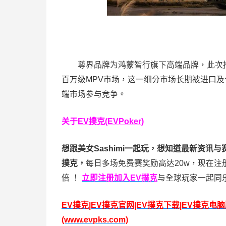
尊界品牌为鸿蒙智行旗下高端品牌，此次推出
百万级MPV市场，这一细分市场长期被进口及
端市场参与竞争。
关于
EV撲克(EVPoker)
想跟美女Sashimi一起玩，
想知道最新资讯与
撲克，
每日多场免费赛奖励高达20w，现在注
倍
！
立即注册加入EV撲克
与全球玩家一起同
EV撲克|EV撲克官网|EV撲克下载|EV撲克电
(www.evpks.com)