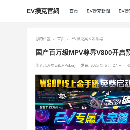
EV撲克官網
首頁
EV撲克新聞
EV
您的位置
首页
EV撲克真人娛樂場
国产百万级MPV尊界V800开启
作者:
EV撲克(EVPoker)
发布: 2026 年 6 月 27 日