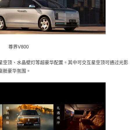
尊界V800
空顶、水晶壁灯等超豪华配置。其中可交互星空顶可通过光影
座舱豪华氛围。