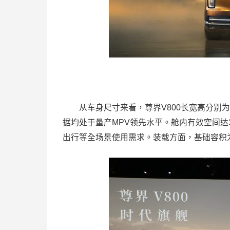
从车身尺寸来看，尊界V800长宽高分别为549
据均处于量产MPV领先水平。舱内有效空间达
出行等全场景使用需求。装载方面，基础容积为7