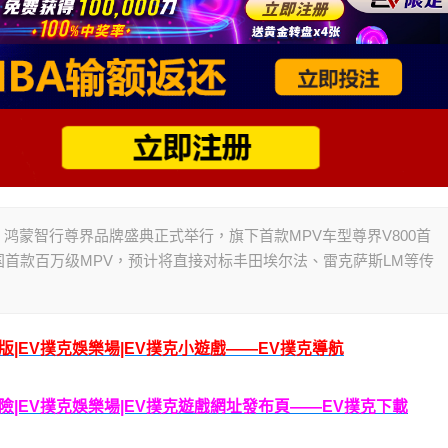
，鸿蒙智行尊界品牌盛典正式举行，旗下首款MPV车型尊界V800首
首款百万级MPV，预计将直接对标丰田埃尔法、雷克萨斯LM等传
腦版|EV撲克娛樂場|EV撲克小遊戲——EV撲克導航
克保險|EV撲克娛樂場|EV撲克遊戲網址發布頁——EV撲克下載