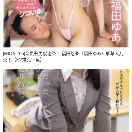
[MIDA-765]全员丑男感谢祭！ 福田悠亚（福田ゆあ）解禁大乱
交！【EV撲克下載】