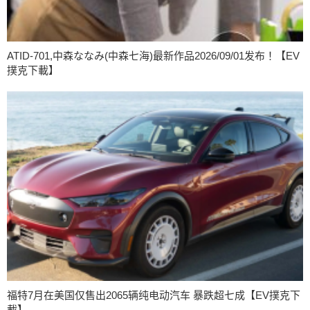
ATID-701,中森ななみ(中森七海)最新作品2026/09/01发布！【EV
撲克下載】
福特7月在美国仅售出2065辆纯电动汽车 暴跌超七成【EV撲克下
載】