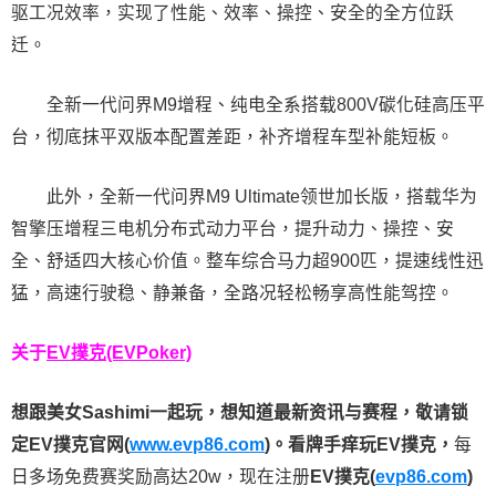
驱工况效率，实现了性能、效率、操控、安全的全方位跃
迁。
全新一代问界M9增程、纯电全系搭载800V碳化硅高压平
台，彻底抹平双版本配置差距，补齐增程车型补能短板。
此外，全新一代问界M9 Ultimate领世加长版，搭载华为
智擎压增程三电机分布式动力平台，提升动力、操控、安
全、舒适四大核心价值。整车综合马力超900匹，提速线性迅
猛，高速行驶稳、静兼备，全路况轻松畅享高性能驾控。
关于
EV撲克(EVPoker)
想跟美女Sashimi一起玩，
想知道最新资讯与赛程，
敬请锁
定EV撲克官网(
www.evp86.com
)。
看牌手痒玩EV撲克，
每
日多场免费赛奖励高达20w，现在注册
EV撲克(
evp86.com
)