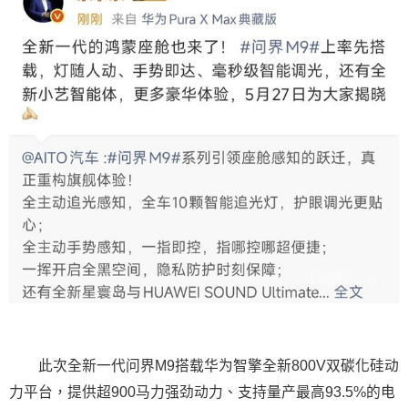
此次全新一代问界M9搭载华为智擎全新800V双碳化硅动
力平台，提供超900马力强劲动力、支持量产最高93.5%的电