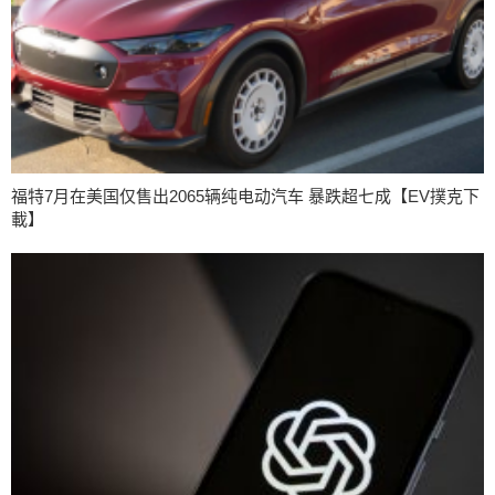
福特7月在美国仅售出2065辆纯电动汽车 暴跌超七成【EV撲克下
載】