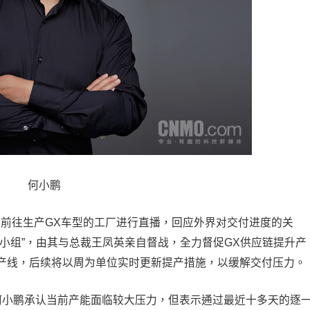
何小鹏
前往生产GX车型的工厂进行直播，回应外界对交付进度的关
小组”，由其与总裁王凤英亲自督战，全力督促GX供应链提升产
产线，后续将以周为单位实时更新提产措施，以缓解交付压力。
小鹏承认当前产能面临较大压力，但表示通过最近十多天的逐