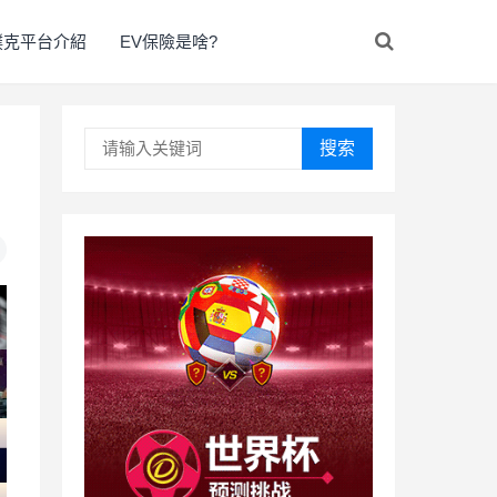
撲克平台介紹
EV保險是啥?
搜索