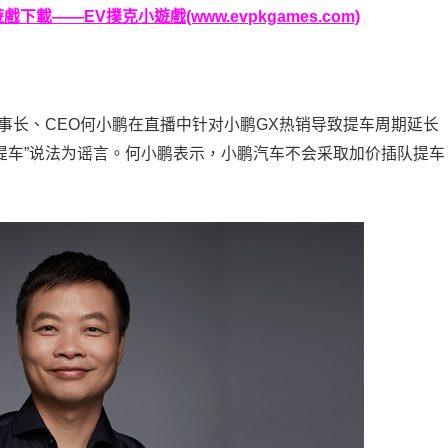
載——EV撲克小遊戲(www.evpkgames.com)
事长、CEO何小鹏在直播中针对小鹏GX热销导致提车周期延长
提车”说法为谣言。何小鹏表示，小鹏汽车不会采取加价插队提车