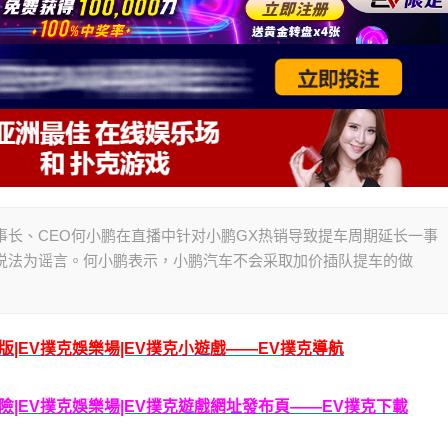
长、CEO何小鹏在直播中针对小鹏GX热销导致提车周期延长一事
”说法为谣言。何小鹏表示，小鹏汽车不会采取加价插队提车的做
腦版|EV撲克娛樂場|EV撲克小遊戲——EV撲克導航
克保險|EV撲克娛樂場|EV撲克遊戲網址發布頁——EV撲克下載