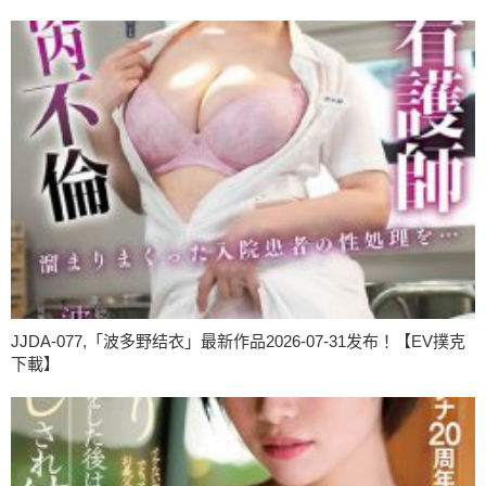
JJDA-077,「波多野结衣」最新作品2026-07-31发布！【EV撲克
下載】