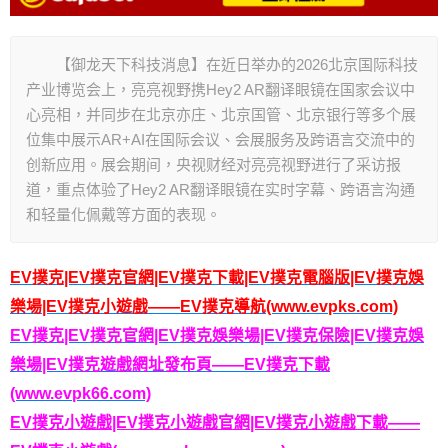
【御龙天下科技消息】在近日举办的2026北京国际科技
产业博览会上，亮亮视野携Hey2 AR翻译眼镜在国家会议中
心亮相，并同步在北京亦庄、北京国管、北京银行等多个展
位集中展示AR+AI在国际会议、会展服务及跨语言交流中的
创新应用。展会期间，央视财经对亮亮视野进行了采访报
道，重点体验了Hey2 AR翻译眼镜在实时字幕、跨语言沟通
和轻量化佩戴等方面的表现。
EV撲克|EV撲克官網|EV撲克下載|EV撲克電腦版|EV撲克娛
樂場|EV撲克小遊戲——EV撲克導航(www.evpks.com)
EV撲克|EV撲克官網|EV撲克娛樂場|EV撲克保險|EV撲克娛
樂場|EV撲克遊戲網址發布頁——EV撲克下載
(www.evpk66.com)
EV撲克小遊戲|EV撲克小遊戲官網|EV撲克小遊戲下載——