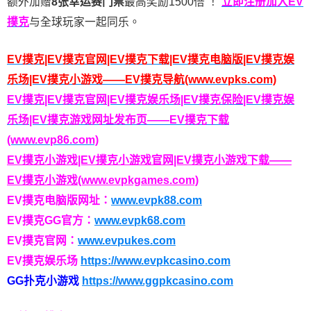
额外加赠
8张幸运赛门票
最高奖励1500倍
！
立即注册加入EV
撲克
与全球玩家一起同乐。
EV撲克|EV撲克官网|EV撲克下载|EV撲克电脑版|EV撲克娱
乐场|EV撲克小游戏——EV撲克导航(www.evpks.com)
EV撲克|EV撲克官网|EV撲克娱乐场|EV撲克保险|EV撲克娱
乐场|EV撲克游戏网址发布页——EV撲克下载
(www.evp86.com)
EV撲克小游戏|EV撲克小游戏官网|EV撲克小游戏下载——
EV撲克小游戏(www.evpkgames.com)
EV撲克电脑版网址：
www.evpk88.com
EV撲克GG官方：
www.evpk68.com
EV撲克官网：
www.evpukes.com
EV撲克娱乐场
https://www.evpkcasino.com
GG扑克小游戏
https://www.ggpkcasino.com