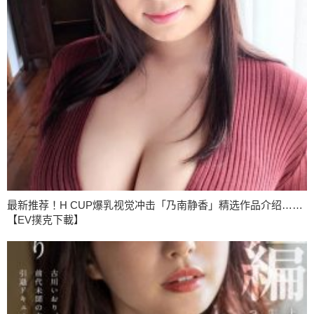
最新推荐！H CUP爆乳视觉冲击「乃南静香」精选作品介绍……
【EV撲克下載】