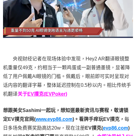
央视财经记者在现场体验中发现，Hey2 AR翻译眼镜整
机重量仅49克，约相当于一颗鸡蛋或一副普通墨镜，显著降
低了用户佩戴AI眼镜的门槛。佩戴后，眼前即可实时呈现对
话内容的翻译字幕，整体延迟控制在0.5秒以内。相比传统手
机翻译
关于
EV撲克(EVPoker)
想跟美女Sashimi一起玩，
想知道最新资讯与赛程，
敬请锁
定EV撲克官网(
www.evp86.com
)。
看牌手痒玩EV撲克，
每
日多场免费赛奖励高达20w，现在注册
EV撲克(
evp86.com
)