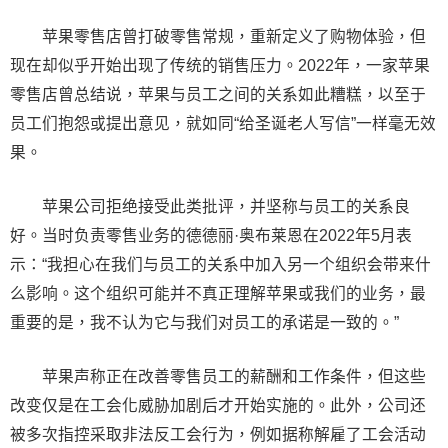
苹果零售店曾打破零售常规，重新定义了购物体验，但
现在却似乎开始出现了传统的销售压力。2022年，一家苹果
零售店曾总结说，苹果与员工之间的关系如此糟糕，以至于
员工们抱怨或提出意见，就如同“给圣诞老人写信”一样毫无效
果。
苹果公司拒绝接受此类批评，并坚称与员工的关系良
好。当时负责零售业务的德德丽·奥布莱恩在2022年5月表
示：“我担心在我们与员工的关系中加入另一个组织会带来什
么影响。这个组织可能并不真正理解苹果或我们的业务，最
重要的是，我不认为它与我们对员工的承诺是一致的。”
苹果声称正在改善零售员工的薪酬和工作条件，但这些
改变仅是在工会化威胁加剧后才开始实施的。此外，公司还
被多次指控采取非法反工会行为，例如据称解雇了工会活动