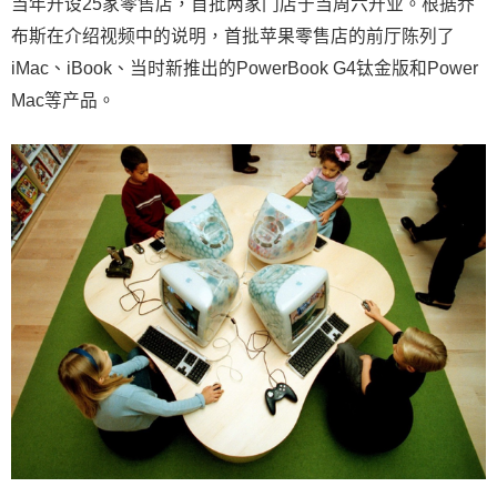
当年开设25家零售店，首批两家门店于当周六开业。根据乔
布斯在介绍视频中的说明，首批苹果零售店的前厅陈列了
iMac、iBook、当时新推出的PowerBook G4钛金版和Power
Mac等产品。