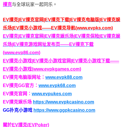
撲克
与全球玩家一起同乐。
EV撲克|EV撲克官网|EV撲克下载|EV撲克电脑版|EV撲克娱
乐场|EV撲克小游戏——EV撲克导航(www.evpks.com)
EV撲克|EV撲克官网|EV撲克娱乐场|EV撲克保险|EV撲克娱
乐场|EV撲克游戏网址发布页——EV撲克下载
(www.evp86.com)
EV撲克小游戏|EV撲克小游戏官网|EV撲克小游戏下载——
EV撲克小游戏(www.evpkgames.com)
EV撲克电脑版网址：
www.evpk88.com
EV撲克GG官方：
www.evpk68.com
EV撲克官网：
www.evpukes.com
EV撲克娱乐场
https://www.evpkcasino.com
GG扑克小游戏
https://www.ggpkcasino.com
關於
EV撲克(EVPoker)