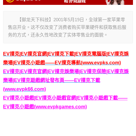
【御龙天下科技】2001年5月19日，全球第一家苹果零
售店开业。这不仅改变了消费者购买苹果硬件和获取售后服
务的方式，还永久性地改变了实体零售业的面貌。
EV撲克|EV撲克官網|EV撲克下載|EV撲克電腦版|EV撲克娛
樂場|EV撲克小遊戲——EV撲克導航(www.evpks.com)
EV撲克|EV撲克官網|EV撲克娛樂場|EV撲克保險|EV撲克娛
樂場|EV撲克遊戲網址發布頁——EV撲克下載
(www.evpk66.com)
EV撲克小遊戲|EV撲克小遊戲官網|EV撲克小遊戲下載——
EV撲克小遊戲(www.evpkgames.com)