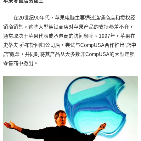
苹果零售店的诞生
在20世纪90年代，苹果电脑主要通过连锁商店和授权经
销商销售。这些大型连锁商店对苹果产品的支持参差不齐，
通常取决于苹果代表或承包商的访问频率。1997年，苹果在
史蒂夫·乔布斯回归公司后，尝试与CompUSA合作推出“店中
店”概念，并同时将其产品从大多数非CompUSA的大型连锁
零售商中撤出。