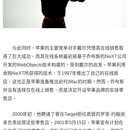
与此同时，苹果的主要竞争对手戴尔凭借其在线销售取
得了巨大成功，而其在线系统最初是基于乔布斯的NeXT公司
开发的WebObjects技术构建的。受到戴尔的启发，苹果利用
收购NeXT所获得的技术，于1997年推出了自己的在线商
店，这也正是苹果准备推出初代iMac的时期。然而，乔布斯
并没有选择仅在线上销售，而是决定开设苹果品牌的实体零
售店。
2000年初，他聘请了曾在Target担任高管的罗恩·约翰逊
来负责运营这些零售店。2001年5月15日，苹果宣布计划在