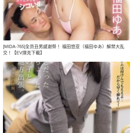
[MIDA-765]全员丑男感谢祭！ 福田悠亚（福田ゆあ）解禁大乱
交！【EV撲克下載】