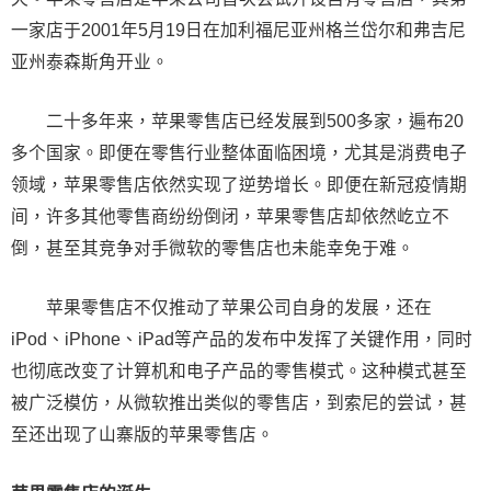
一家店于2001年5月19日在加利福尼亚州格兰岱尔和弗吉尼
亚州泰森斯角开业。
二十多年来，苹果零售店已经发展到500多家，遍布20
多个国家。即便在零售行业整体面临困境，尤其是消费电子
领域，苹果零售店依然实现了逆势增长。即便在新冠疫情期
间，许多其他零售商纷纷倒闭，苹果零售店却依然屹立不
倒，甚至其竞争对手微软的零售店也未能幸免于难。
苹果零售店不仅推动了苹果公司自身的发展，还在
iPod、iPhone、iPad等产品的发布中发挥了关键作用，同时
也彻底改变了计算机和电子产品的零售模式。这种模式甚至
被广泛模仿，从微软推出类似的零售店，到索尼的尝试，甚
至还出现了山寨版的苹果零售店。