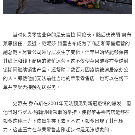
当时负责零售业务的是安吉拉·阿伦茨，随后德德丽·奥布
莱恩接任，最近，范妮莎·特里古布成为了商店和零售运营的
副总裁。尽管公司领导层发生了变化，但苹果始终能够保持
其线上和线下商店的繁忙运营。这不仅使苹果能够在全球封
锁期间继续销售产品，还帮助了数百万因疫情被迫居家办公
的人。即使他们无法前往当地的苹果零售店，也可以在线下
单并享受无接触配送服务。
史蒂夫·乔布斯在2001年无法预见到新冠疫情的爆发，但
他当时与罗恩·约翰逊所采取的举措，使得苹果零售店能够在
如今这种压力下依然生存下去。不过，如今出现了其他压
力，这些压力在苹果零售店刚起步时是无法想象的。