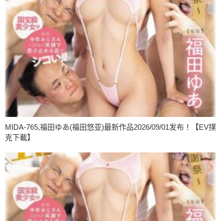
MIDA-765,福田ゆあ(福田悠亚)最新作品2026/09/01发布！【EV撲
克下載】