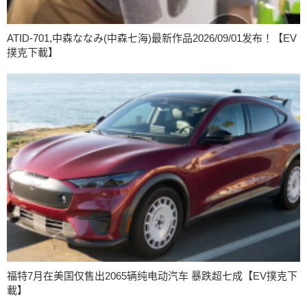
ATID-701,中森ななみ(中森七海)最新作品2026/09/01发布！【EV
撲克下載】
福特7月在美国仅售出2065辆纯电动汽车 暴跌超七成【EV撲克下
載】