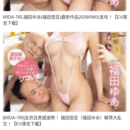
MIDA-765,福田ゆあ(福田悠亚)最新作品2026/09/01发布！【EV撲
克下載】
[MIDA-765]全员丑男感谢祭！ 福田悠亚（福田ゆあ）解禁大乱
交！【EV撲克下載】