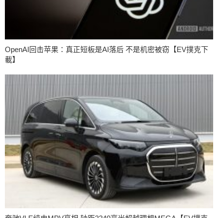
OpenAI回击苹果：真正短板是AI落后 不是机密被窃【EV撲克下
載】