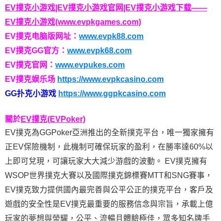
EV撲克小游戏|EV撲克小游戏官网|EV撲克小游戏下载——
EV撲克小游戏(www.evpkgames.com)
EV撲克电脑版网址：
www.evpk88.com
EV撲克GG官方：
www.evpk68.com
EV撲克官网：
www.evpukes.com
EV撲克娱乐场
https://www.evpkcasino.com
GG扑克小游戏
https://www.ggpkcasino.com
關於
EV撲克(EVPoker)
EV撲克為GGPoker亞洲推出的全新撲克平台，唯一獨家擁有
正EV保險機制，此機制可確保玩家的盈利，在勝率達60%以
上即可兌現，可讓玩家大大減少游戲的波動。 EV撲克擁有
WSOP世界撲克大賽以及國際撲克錦標賽MTT和SNG賽事，
EV撲克致力提供國內最完善與公平公正的撲克平台，客戶及
遊戲的安全性是EV撲克最重要的服務信念與宗旨，承載上億
玩家的夢想與榮耀，公平、流暢且體驗極佳，眾多知名牌手