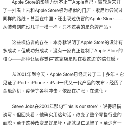
Apple Store的影响力远不止于Apple自己。微软后来开
了一批看上去和Apple Store极为相似的门店，索尼也尝试过
同样的路线。甚至在中国，还出现过仿冒的Apple Store——
从装修到陈设几乎一模一样，只不过卖的是杂牌产品。
这些模仿者的存在，本身就说明了Apple Store的设计有
多成功。但成功归成功，没有一家真正复制了Apple Store的
核心——那种让顾客觉得”这家店是站在我这边”的信任感。
从2001年到今天，Apple Store已经走过了二十多年。它
见证了iPod、iPhone、iPad一代又一代产品的发布，经历了
金融危机、疫情等各种冲击，依然在扩张、在进化。
Steve Jobs在2001年那句”This is our store”，说得轻描
淡写。但回头看，他确实用这句话，改变了整个零售行业的
面貌。至于这种改变是好是坏，那就见仁见智了。至少有一