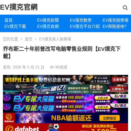
EV撲克官網
首頁
EV撲克新聞
EV撲克教學
EV撲克娛樂場
EV撲克下載
EV撲克官網
EV撲克平台介紹
EV保險是啥?
您的位置
首页
EV撲克真人娛樂場
乔布斯二十年前曾改写电脑零售业规则【EV撲克下
載】
发布: 2026 年 5 月 21 日
96
阅读