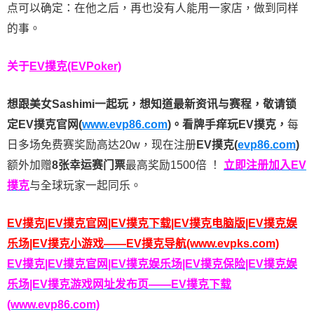
点可以确定：在他之后，再也没有人能用一家店，做到同样
的事。
关于
EV撲克(EVPoker)
想跟美女Sashimi一起玩，
想知道最新资讯与赛程，
敬请锁
定EV撲克官网(
www.evp86.com
)。
看牌手痒玩EV撲克，
每
日多场免费赛奖励高达20w，现在注册
EV撲克(
evp86.com
)
额外加赠
8张幸运赛门票
最高奖励1500倍
！
立即注册加入EV
撲克
与全球玩家一起同乐。
EV撲克|EV撲克官网|EV撲克下载|EV撲克电脑版|EV撲克娱
乐场|EV撲克小游戏——EV撲克导航(www.evpks.com)
EV撲克|EV撲克官网|EV撲克娱乐场|EV撲克保险|EV撲克娱
乐场|EV撲克游戏网址发布页——EV撲克下载
(www.evp86.com)