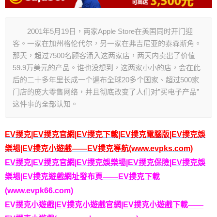
2001年5月19日，两家Apple Store在美国同时开门迎
客。一家在加州格伦代尔，另一家在弗吉尼亚的泰森斯角。
那天，超过7500名顾客涌入这两家店，两天内卖出了价值
59.9万美元的产品。谁也没想到，这两家小小的店，会在此
后的二十多年里长成一个遍布全球20多个国家、超过500家
门店的庞大零售网络，并且彻底改变了人们对”买电子产品”
这件事的全部认知。
EV撲克|EV撲克官網|EV撲克下載|EV撲克電腦版|EV撲克娛
樂場|EV撲克小遊戲——EV撲克導航(www.evpks.com)
EV撲克|EV撲克官網|EV撲克娛樂場|EV撲克保險|EV撲克娛
樂場|EV撲克遊戲網址發布頁——EV撲克下載
(www.evpk66.com)
EV撲克小遊戲|EV撲克小遊戲官網|EV撲克小遊戲下載——