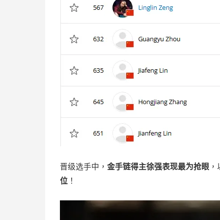
晋级选手中，
金手链得主徐强表现最为抢眼
，
位
！