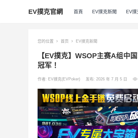
EV撲克官網
首頁
EV撲克新聞
EV
您的位置
首页
EV撲克新聞
【EV撲克】WSOP主赛A组中
冠军！
作者:
EV撲克(EVPoker)
发布: 2026 年 7 月 5 日