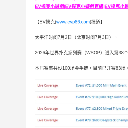
EV撲克小遊戲|EV撲克小遊戲官網|EV撲克小遊戲下
【EV撲克(
www.evp86.com
)报道】
太平洋时间7月2日（北京时间7月3日），
2026年世界扑克系列赛（WSOP）进入第38
本届赛事共设100场金手链，目前已开赛83场