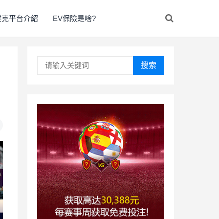
撲克平台介紹
EV保險是啥?
搜索