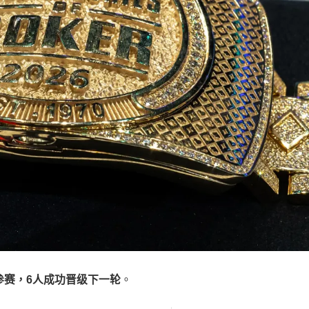
参赛，
6
人成功晋级下一轮
。