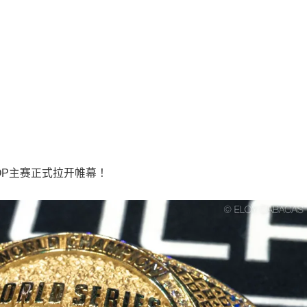
WSOP主赛正式拉开帷幕！