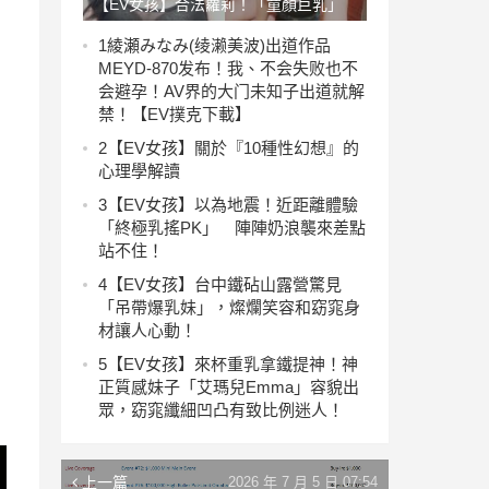
【EV女孩】合法蘿莉！「童顏巨乳」
萌妹爆乳太犯規 胸前兩坨奶真的好
1
綾瀬みなみ(绫濑美波)出道作品
MEYD-870发布！我、不会失败也不
大！
会避孕！AV界的大门未知子出道就解
禁！【EV撲克下載】
2
【EV女孩】關於『10種性幻想』的
心理學解讀
3
【EV女孩】以為地震！近距離體驗
「終極乳搖PK」 陣陣奶浪襲來差點
站不住！
4
【EV女孩】台中鐵砧山露營驚見
「吊帶爆乳妹」，燦爛笑容和窈窕身
材讓人心動！
5
【EV女孩】來杯重乳拿鐵提神！神
正質感妹子「艾瑪兒Emma」容貌出
眾，窈窕纖細凹凸有致比例迷人！
上一篇
2026 年 7 月 5 日 07:54