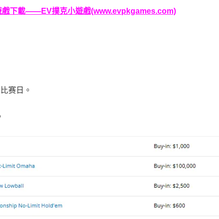
載——EV撲克小遊戲(www.evpkgames.com)
个比赛日。
。