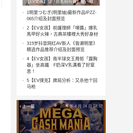
【EV女孩】從「巨乳招待員」變「寫
真正妹」，G奶「海里kairi」身材好消
1
明里つむぎ(明里䌷)最新作品IPZZ-
065介绍及封面预览
暑！
2
【EV女孩】前護理師「噗醬」爆乳
馬甲好火辣，古典茶樓裡大秀好身材
3
19岁抖音网红AV新人《皆濑明里》
精选作品推荐介绍及封面预览
4
【EV女孩】南半球女王周荀「露胸
器」坐高鐵 F奶深V乳溝看了好窒
息！
5
【EV撲克】牌局分析：又杀他个回
马枪
上一篇
2026 年 4 月 24 日 04:37