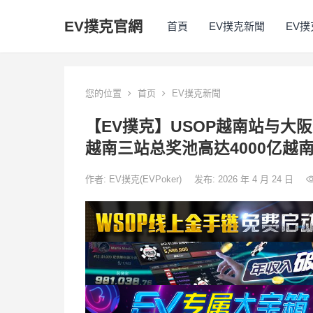
EV撲克官網
首頁
EV撲克新聞
EV
您的位置
首页
EV撲克新聞
【EV撲克】USOP越南站与
越南三站总奖池高达4000亿越南
作者:
EV撲克(EVPoker)
发布: 2026 年 4 月 24 日