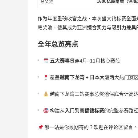
总奖池
1600亿越南盾（保底
作为年度重磅收官之战，本次盛大锦标赛全面升
底奖池，使其成为亚洲
综合实力与吸引力兼具
全年总览亮点
五大赛事
贯穿4月–11月核心赛段
覆盖
越南下龙湾 + 日本大阪
两大热门赛
越南下龙湾三站赛事总奖池保底合计高
构建从
入门到高额锦标赛
的完整参赛路
哪一站是你最期待的？欢迎在评论区留言。