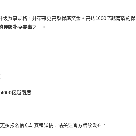
）
级赛事规格，并带来更高额保底奖金。高达1600亿越南盾的保
的顶级扑克赛事
之一。
区
达
4000亿越南盾
径
更多报名信息与赛程详情，请关注官方后续发布。