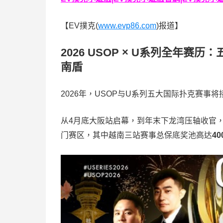
【EV撲克(
www.evp86.com
)报道】
2026 USOP × U系列全年赛
南盾
2026年，USOP与U系列五大国际扑克赛事
从4月底大阪站启幕，到年末下龙湾压轴收官
门赛区，其中越南三站赛事总保底奖池高达
4