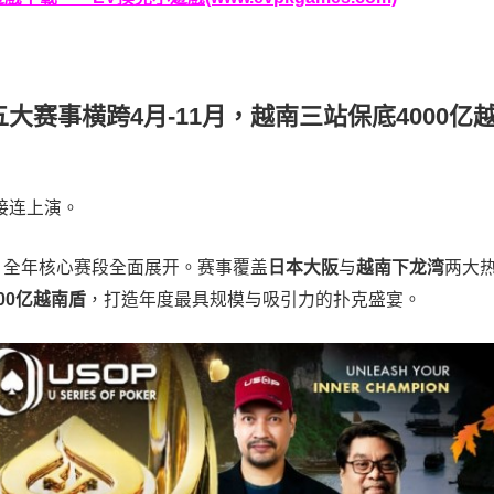
历：五大赛事横跨4月-11月，越南三站保底4000亿
将接连上演。
，全年核心赛段全面展开。赛事覆盖
日本大阪
与
越南下龙湾
两大
000亿越南盾
，打造年度最具规模与吸引力的扑克盛宴。