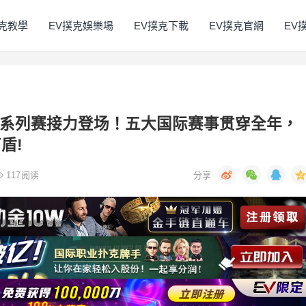
撲克教學
EV撲克娛樂場
EV撲克下載
EV撲克官網
EV
大阪系列赛接力登场！五大国际赛事贯穿全年，
盾!
117
阅读