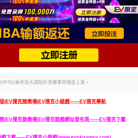
6年，USOP与U系列五大国际扑克赛事将接连上演。
腦版|EV撲克娛樂場|EV撲克小遊戲——EV撲克導航
克保險|EV撲克娛樂場|EV撲克遊戲網址發布頁——EV撲克下載
載——EV撲克小遊戲(www.evpkgames.com)