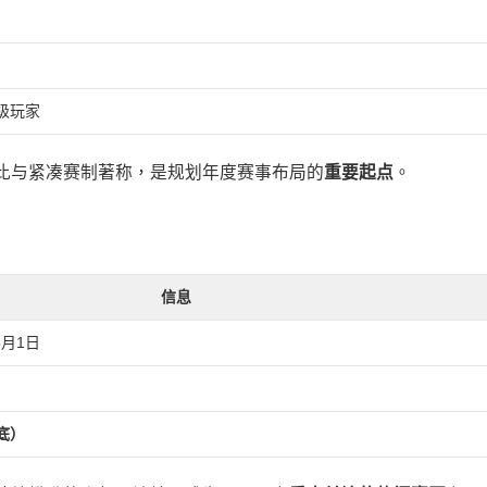
级玩家
比与紧凑赛制著称，是规划年度赛事布局的
重要起点
。
）
信息
6月1日
底）