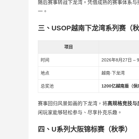
随后赛事转战下龙湾。凭借成熟的赛事体系与
一。
三、USOP越南下龙湾系列赛（
项目
时间
2026年8月27日 – 
地点
越南·下龙湾
总奖池
1200亿越南盾（保
赛事回归风景如画的下龙湾，将
高规格竞技与
闲玩家能够轻松参与、尽享扑克乐趣。
四、U系列大阪锦标赛（秋季）