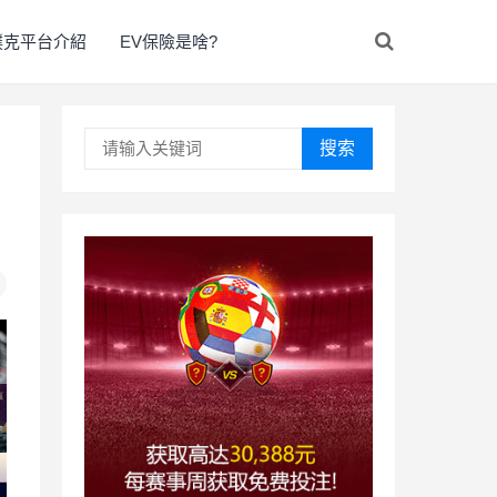
撲克平台介紹
EV保險是啥?
搜索