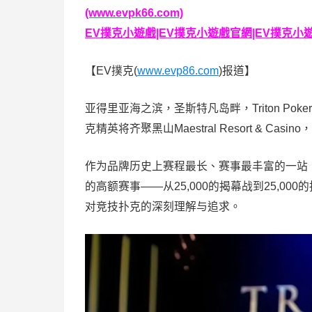
(www.evpk66.com)
EV撲克小遊戲|EV撲克小遊戲官網|EV撲克小遊戲下
【EV撲克(
www.evp86.com
)报道】
亚得里亚海之滨，圣斯特凡岛畔，Triton Po
克精英将齐聚黑山Maestral Resort & Casi
作为品牌历史上赛程最长、赛事最丰富的一站
的高额赛事——从
25,000的揭幕战到
25
,
000
的
对竞技扑克的深刻理解与追求。