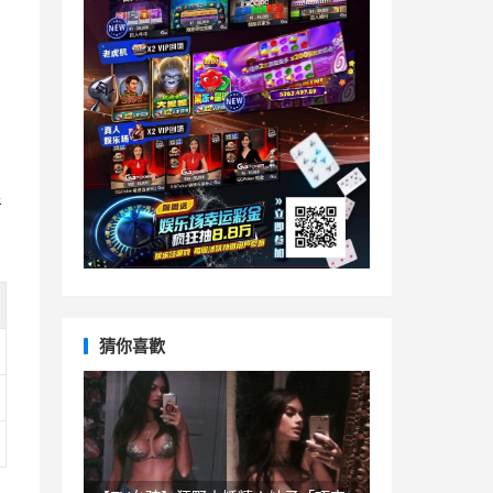
折
猜你喜歡