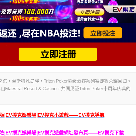
亚海之滨，圣斯特凡岛畔，Triton Poker超级豪客系列赛即将荣耀回归。
tral Resort & Casino，共同见证Triton Poker十周年庆典的
腦版|EV撲克娛樂場|EV撲克小遊戲——EV撲克導航
克保險|EV撲克娛樂場|EV撲克遊戲網址發布頁——EV撲克下載