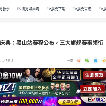
撲克教學
EV撲克娛樂場
EV撲克下載
EV撲克官網
EV
r十周年庆典：黑山站赛程公布，三大旗舰赛事领衔
147
阅读