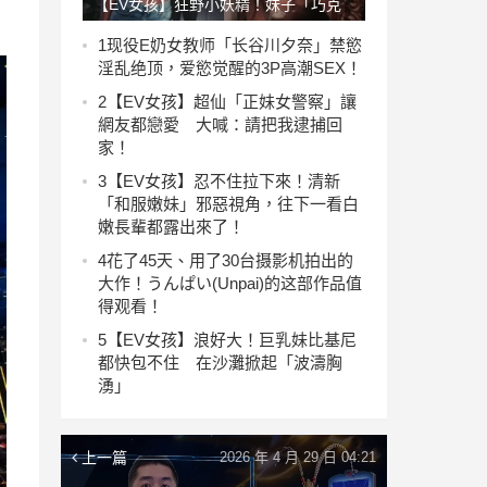
【EV女孩】狂野小妖精！妹子「巧克
力嫩乳」誘惑力破表 魅惑電眼有魔性
1
现役E奶女教师「长谷川夕奈」禁慾
淫乱绝顶，爱慾觉醒的3P高潮SEX！
會上癮
2
【EV女孩】超仙「正妹女警察」讓
網友都戀愛 大喊：請把我逮捕回
家！
3
【EV女孩】忍不住拉下來！清新
「和服嫩妹」邪惡視角，往下一看白
嫩長輩都露出來了！
4
花了45天、用了30台摄影机拍出的
大作！うんぱい(Unpai)的这部作品值
得观看！
5
【EV女孩】浪好大！巨乳妹比基尼
都快包不住 在沙灘掀起「波濤胸
湧」
上一篇
2026 年 4 月 29 日 04:21