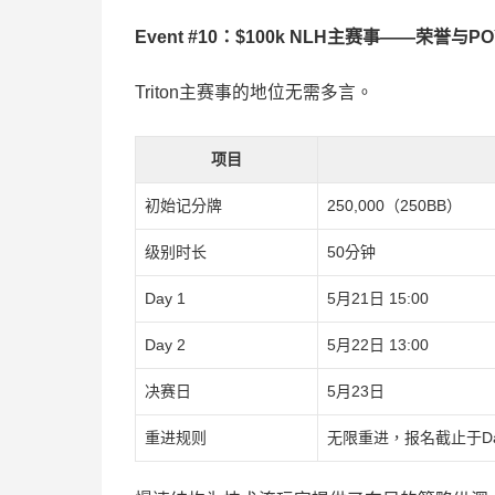
Event #10：$100k NLH主赛事——荣誉
Triton主赛事的地位无需多言。
项目
初始记分牌
250,000（250BB）
级别时长
50分钟
Day 1
5月21日 15:00
Day 2
5月22日 13:00
决赛日
5月23日
重进规则
无限重进，报名截止于Da