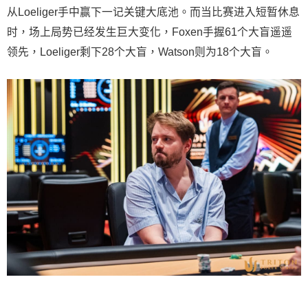
从Loeliger手中赢下一记关键大底池。而当比赛进入短暂休息
时，场上局势已经发生巨大变化，Foxen手握61个大盲遥遥
领先，Loeliger剩下28个大盲，Watson则为18个大盲。