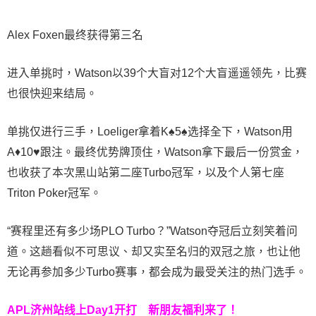
Alex Foxen最终获得第三名
进入单挑时，Watson以39个大盲对12个大盲遥遥领先，比赛
也很快迎来结局。
单挑仅进行三手，Loeliger拿着K♠5♠选择全下，Watson用
A♦10♥跟注。最终优势牌顶住，Watson拿下最后一份赏金，
也收获了本次黑山站第二座Turbo冠军，以及个人第七座
Triton Poker冠军。
“赛程里还有多少场PLO Turbo？”Watson夺冠后立刻笑着问
道。这趟看似不可思议、却又实至名归的双冠之旅，也让他
无论再参加多少Turbo赛事，都会成为最受关注的热门选手。
APL济州站线上Day1开打
新朋友福利来了！