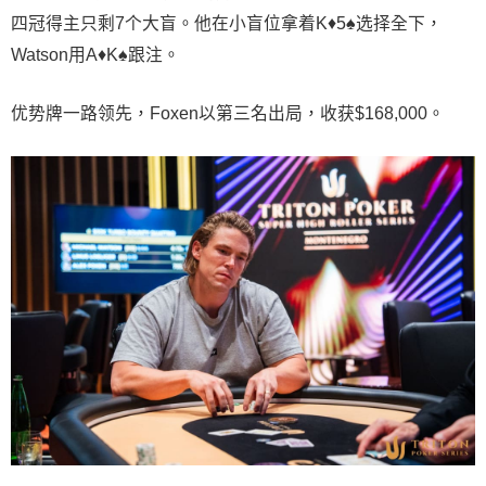
四冠得主只剩7个大盲。他在小盲位拿着K♦5♠选择全下，
Watson用A♦K♠跟注。
优势牌一路领先，Foxen以第三名出局，收获$168,000。