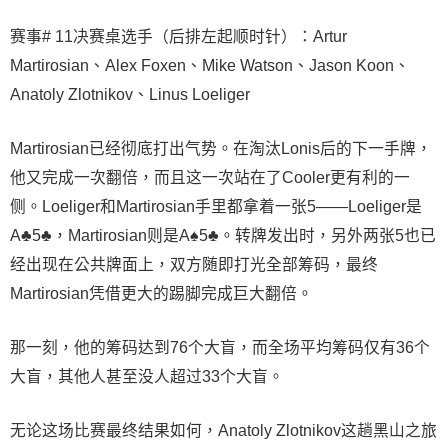
赛事# 11决赛桌选手（后排左起顺时针）：Artur
Martirosian、Alex Foxen、Mike Watson、Jason Koon、
Anatoly Zlotnikov、Linus Loeliger
Martirosian已经彻底打出气势。在淘汰Lonis后的下一手牌，
他又完成一次翻倍，而且这一次站在了Cooler更有利的一
侧。Loeliger和Martirosian手里都拿着一张5——Loeliger是
A♣5♣，Martirosian则是A♠5♣。转牌发出时，另外两张5也已
经出现在公共牌面上，双方随即打光全部筹码，最终
Martirosian凭借更大的踢脚完成巨大翻倍。
那一刻，他的筹码达到76个大盲，而全场平均筹码仅有36个
大盲，其他人甚至没人超过33个大盲。
无论这场比赛最终结果如何，Anatoly Zlotnikov这趟黑山之旅