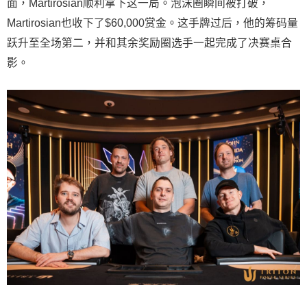
面，Martirosian顺利拿下这一局。泡沫圈瞬间被打破，
Martirosian也收下了$60,000赏金。这手牌过后，他的筹码量
跃升至全场第二，并和其余奖励圈选手一起完成了决赛桌合
影。