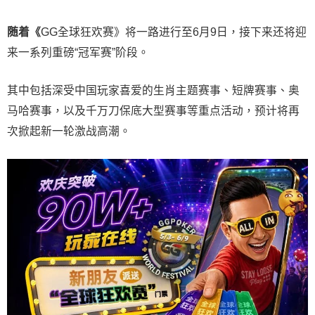
随着《
GG全球狂欢赛》将一路进行至6月9日，接下来还将迎
来一系列重磅“冠军赛”阶段。
其中包括深受中国玩家喜爱的生肖主题赛事、短牌赛事、奥
马哈赛事，以及千万刀保底大型赛事等重点活动，预计将再
次掀起新一轮激战高潮。