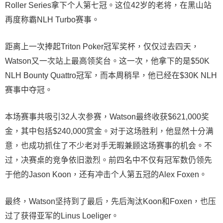
Roller Series拿下个人第七冠。这位42岁的老将，在黑山站
再度称霸NLH Turbo赛事。
距离上一次捧起Triton Poker冠军奖杯，仅仅过去四天，
Watson又一次站上最高领奖台。这一次，他拿下的是$50K
NLH Bounty Quattro冠军，而本周稍早，他已经在$30K NLH
赛事中夺冠。
本场赛事共吸引32人次参赛，Watson最终收获$621,000奖
金，其中包括$240,000赏金。对于这场胜利，他显然十分满
意，也成功抓住了不少老对手无暇兼顾这场赛事的机会。不
过，决赛桌的竞争依旧激烈。前四名中不仅有冠军数仍领先
于他的Jason Koon，还有冲击个人第五冠的Alex Foxen。
最终，Watson坚持到了最后，先后淘汰Koon和Foxen，也压
过了获得亚军的Linus Loeliger。