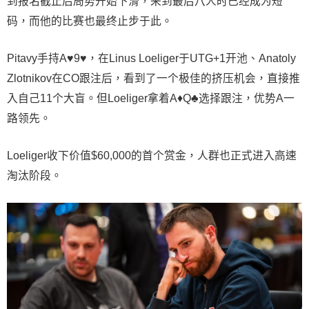
到报名截止后局势开始下滑，来到最后八人时已经成为短
码，而他的比赛也最终止步于此。
Pitavy手持A♥9♥，在Linus Loeliger于UTG+1开池、Anatoly
Zlotnikov在CO跟注后，看到了一个极佳的挤压机会，直接推
入自己11个大盲。但Loeliger拿着A♦Q♣选择跟注，优势A一
路领先。
Loeliger收下价值$60,000的首个赏金，人群也正式进入高速
淘汰阶段。