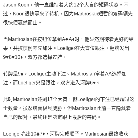
Jason Koon，他一直维持着大约12个大盲的短码状态。不
过，Koon很快等来了转机，因为Martirosian短暂的筹码领先
很快便戛然而止。
当Martirosian在按钮位拿到A♣A♦时，他显然期待着更好的结
果，并按惯例率先加注。Loeliger在大盲位跟注，翻牌发出
9♥8♥10♦，双方都选择过牌。
转牌是9♠，Loeliger主动下注。Martirosian拿着AA选择加
注，而Loeliger只是跟注，双方进入河牌6♥。
此时Martirosian还剩17个大盲，但Loeliger的下注已经超过这
个数量。虽然牌面极具威胁，但Martirosian此前一直隐藏着
自己的超对，最终还是决定跟上最后的筹码。
Loeliger亮出10♣7♦，河牌完成顺子。Martirosian最终收获