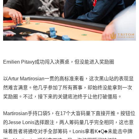
Emilien Pitavy成功闯入决赛桌，但没能进入奖励圈
以Artur Martirosian一贯的高标准来看，这次黑山站的表现显
然难言满意。他几乎参加了所有赛事，却始终没能拿到一次
奖励圈。不过，接下来的关键底池终于让他打破僵局。
Martirosian手持口袋5，在17个大盲码量下直接开推。按钮位
的Jesse Lonis选择跟注，两人筹码量几乎完全相同，这也意
味着胜者将通吃对手全部筹码。Lonis拿着K♦Q♣未能击中牌