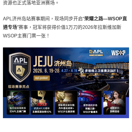
资源也正式落地亚洲赛场。
APL济州岛站赛事期间，现场同步开启“
荣耀之路
—WSOP
直
通专场
”赛事，冠军将获得价值1万刀的2026年拉斯维加斯
WSOP主赛门票一张！