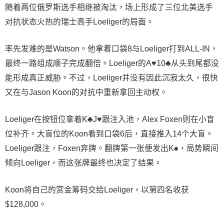
随着两位俄罗斯选手相继被淘汰，场上形成了三位北美选手
对抗状态火热的瑞士高手Loeliger的局面。
率先发难的是Watson。他拿着口袋8与Loeliger打到ALL-IN，
最终一路组成顺子完成翻倍。Loeliger的A♥10♣从头到尾都没
能形成真正威胁。不过，Loeliger并没有因此沉寂太久，很快
又在与Jason Koon的对抗中重新拿回主动权。
Loeliger在按钮位拿着K♣J♥跟注入池，Alex Foxen则在小盲
位补齐。大盲位的Koon看到口袋6后，直接推入14个大盲。
Loeliger跟注，Foxen弃牌。翻牌第一张便发出K♠，局势瞬间
倾向Loeliger，而这张牌最终也决定了结果。
Koon将自己的赏金筹码交给Loeliger，以第四名收获
$128,000。