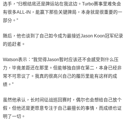
选手，“归根结底还是牌运站在我这边。Turbo赛事里难免会
有很多ALL-IN，能赢下那些关键牌局，本身就是很重要的一
部分。”
随后，他也谈到了自己如今成为最接近Jason Koon冠军纪录
的追赶者。
Watson表示：“我觉得Jason暂时应该还不会感受到什么压
力，毕竟差距还在那里。但能够独自排在第二，本身已经非
常不可思议了。我真的很高兴自己的履历里能有这样的成
绩。”
虽然他承认，长时间征战巡回赛时，偶尔也会想给自己放个
假，但他还是更愿意专注于自己最擅长的事情，而成绩也证
明了一切。