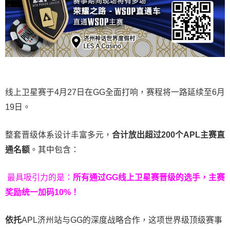
线上卫星赛于4月27日在GG全面打响，赛程将一路延续至6月
19日。
整套晋级体系设计丰富多元，
合计放出
超过200个
APL主赛直
通名额
。其中包含：
最具吸引力的是：
所有通过
GG
线上卫星赛晋级的选手，主赛
奖励统一加码
10%
！
依托
APL济州站与GG的深度战略合作，这项世界级顶级赛事