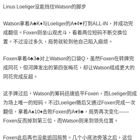
Linus Loeliger没能挡住Watson的脚步
Watson拿着A♣K♦与Loeliger的A♦4♥打到ALL-IN，并成功完
成翻倍。Foxen则坐山观虎斗，看着两位短码不断交换位
置。不过没过多久，局势就轮到他自己陷入麻烦。
Foxen拿着4♣3♣对上Watson的口袋Q，虽然Foxen在转牌完
成同花，但河牌发出的第四张梅花，却让Watson组成更大的
同花完成反超。
这手牌过后，Watson的筹码迅速追平Foxen，而Loeliger则成
为场上唯一的短码。不过Loeliger随后又通过Foxen完成一次
翻倍，拿着A♠10♦击败Foxen的A♦9♣，局势再次变化——
Foxen反而掉到第三位，而Watson则来到领先位置。
Foxen此后再也没能追回局势。几个小底池旁落之后，这位