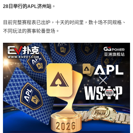
28
日举行的
APL
济州站
。
目前完整赛程表已出炉，十天的时间里，数十场不同规格、
不同玩法的赛事轮番登场。