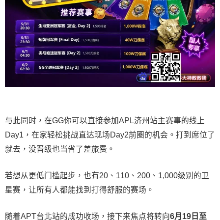
与此同时，在GG你可以直接参加APL济州站主赛事的线上
Day1，在家轻松挑战直达现场Day2前圈的机会。打到席位了
就去，没晋级也当省了差旅费。
若想从更低门槛起步，也有20、110、200、1,000级别的卫
星赛，让所有人都能找到打得舒服的赛场。
随着APT台北站的成功收场，接下来焦点将转向
6
月
19
日至