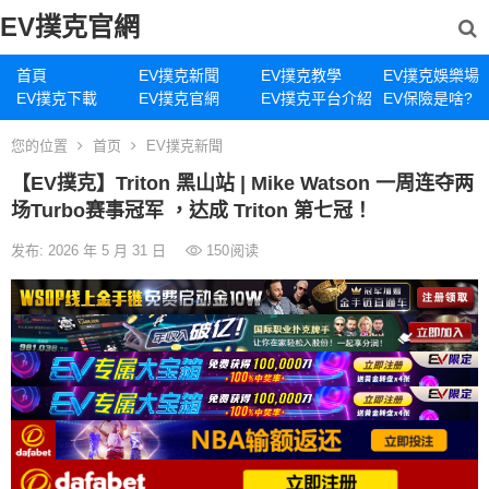
EV撲克官網
首頁
EV撲克新聞
EV撲克教學
EV撲克娛樂場
EV撲克下載
EV撲克官網
EV撲克平台介紹
EV保險是啥?
您的位置
首页
EV撲克新聞
【EV撲克】Triton 黑山站 | Mike Watson 一周连夺两
场Turbo赛事冠军 ，达成 Triton 第七冠！
发布: 2026 年 5 月 31 日
150
阅读