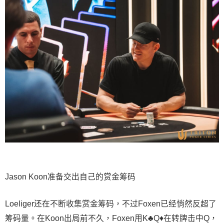
Jason Koon准备交出自己的赏金筹码
Loeliger还在不断收集赏金筹码，不过Foxen已经悄然反超了
筹码量。在Koon出局前不久，Foxen用K♣Q♦在转牌击中Q，