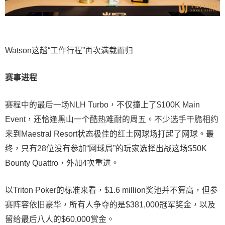
Watson这趟“工作行程”再次满载而归
赛事进程
赛程中的最后一场NLH Turbo，不仅撞上了$100K Main
Event，还恰逢黑山一个酷热难耐的周五。不少选手干脆相约
来到Maestral Resort状态极佳的红土网球场打起了网球。最
终，只有28位没有参加“网球局”的玩家选择出战这场$50K
Bounty Quattro，外加4次重进。
以Triton Poker的标准来看，$1.6 million奖池并不算高，但参
赛阵容依旧豪华，所有人争夺的是$381,000冠军奖金，以及
留给最后八人的$60,000赏金。