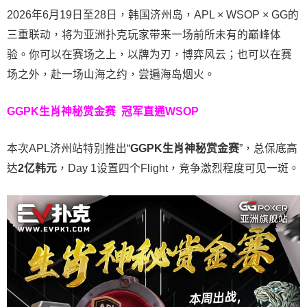
2026年6月19日至28日，韩国济州岛，APL × WSOP × GG的
三重联动，将为亚洲扑克玩家带来一场前所未有的巅峰体
验。
你可以在赛场之上，以牌为刃，博弈风云；也可以在赛
场之外，赴一场山海之约，尝遍海岛烟火。
GGPK生肖神秘赏金赛
冠军直通WSOP
本次APL济州站特别推出“
GGPK
生肖神秘赏金赛
”，总保底高
达
2
亿韩元
，Day 1设置四个Flight，竞争激烈程度可见一斑。