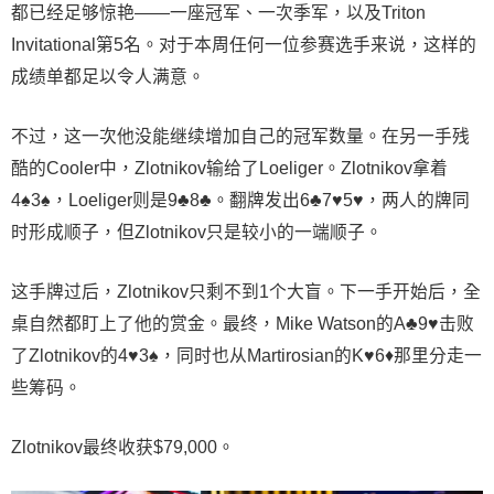
都已经足够惊艳——一座冠军、一次季军，以及Triton
Invitational第5名。对于本周任何一位参赛选手来说，这样的
成绩单都足以令人满意。
不过，这一次他没能继续增加自己的冠军数量。在另一手残
酷的Cooler中，Zlotnikov输给了Loeliger。Zlotnikov拿着
4♠3♠，Loeliger则是9♣8♣。翻牌发出6♣7♥5♥，两人的牌同
时形成顺子，但Zlotnikov只是较小的一端顺子。
这手牌过后，Zlotnikov只剩不到1个大盲。下一手开始后，全
桌自然都盯上了他的赏金。最终，Mike Watson的A♣9♥击败
了Zlotnikov的4♥3♠，同时也从Martirosian的K♥6♦那里分走一
些筹码。
Zlotnikov最终收获$79,000。