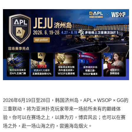
2026年6月19日至28日，韩国济州岛，APL × WSOP × GG的
三重联动，将为亚洲扑克玩家带来一场前所未有的巅峰体
验。
你可以在赛场之上，以牌为刃，博弈风云；也可以在赛
场之外，赴一场山海之约，尝遍海岛烟火。