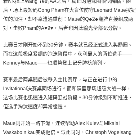
着KK撞上Wang Ye的AA之后，真正的泡沫圈很快降临。随
后，场上最短码Cong Pham在大盲位防守Leonard Maue按钮
位的加注，却不幸遭遇重创：Maue的Q♣2♣翻牌直接组成两
对，击败Pham的A♥9♥，后者也因此输光全部记分牌。
比赛日才刚开始不到30分钟，赛事就已经正式进入奖励圈。
而在这段极度紧绷的泡沫阶段中，获利最大的两位选手——
Kenney与Maue——也顺势登上记分牌榜前列。
赛事最后两桌随后被移入主比赛厅，与正在进行中的
Invitational决赛桌同场进行。而和隔壁那场超级大战一样，
这场比赛也迅速进入短码混战阶段。30分钟级别不断推进，
但选手淘汰速度却异常缓慢。
Maue则开始一路下滑，连续帮助Alex Kulev与Mikalai
Vaskaboinikau完成翻倍。与此同时，Christoph Vogelsang