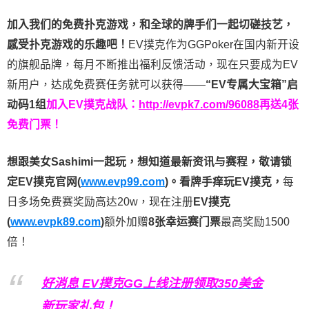
加入我们的免费扑克游戏，和全球的牌手们一起切磋技艺，
感受扑克游戏的乐趣吧！
EV撲克作为GGPoker在国内新开设
的旗舰品牌，每月不断推出福利反馈活动，现在只要成为EV
新用户，达成免费赛任务就可以获得——
“EV专属大宝箱”启
动码1组
加入EV撲克战队：
http://evpk7.com/96088
再送4张
免费门票！
想跟美女Sashimi一起玩，
想知道最新资讯与赛程，
敬请锁
定EV撲克官网(
www.evp99.com
)。
看牌手痒玩EV撲克，
每
日多场免费赛奖励高达20w，现在注册
EV撲克
(
www.evpk89.com
)
额外加赠
8张幸运赛门票
最高奖励1500
倍！
好消息 EV撲克GG上线注册领取350美金
新玩家礼包！