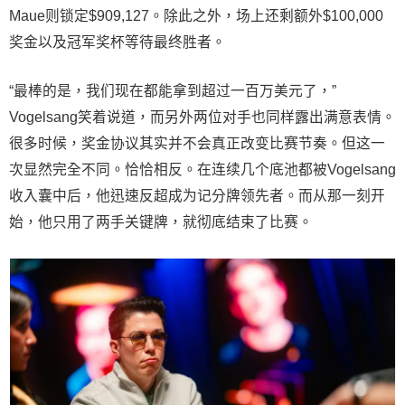
Maue则锁定$909,127。除此之外，场上还剩额外$100,000
奖金以及冠军奖杯等待最终胜者。
“最棒的是，我们现在都能拿到超过一百万美元了，”
Vogelsang笑着说道，而另外两位对手也同样露出满意表情。
很多时候，奖金协议其实并不会真正改变比赛节奏。但这一
次显然完全不同。恰恰相反。在连续几个底池都被Vogelsang
收入囊中后，他迅速反超成为记分牌领先者。而从那一刻开
始，他只用了两手关键牌，就彻底结束了比赛。