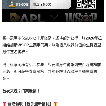
赛事冠军不仅能收获丰厚奖励，还将额外获得一张
2026
年拉
斯维加斯
WSOP
主赛事门票
，以及极具收藏价值的
生肖造型
丹牛签名奖杯
。
线上玩家同样有机会参与，只要跻身
生肖系列赛百万周榜前
五名
，即可获得参赛资格，并额外解锁WSOP直通车赛机
会。
首次来玩？门票我请！
登记领取【新手迎新福利】