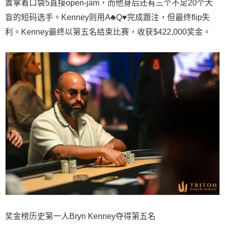
置拿着口袋5直接open-jam，而他身后还有三个不足20个大
盲的短码选手。Kenney则用A♣Q♥完成跟注，但最终flip失
利。Kenney最终以第五名结束比赛，收获$422,000奖金。
奖金榜历史第一人Bryn Kenney夺得第五名