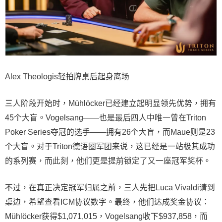
Alex Theologis轻拍牌桌后起身离场
三人阶段开始时，Mühlöcker已经建立起明显领先优势，拥有
45个大盲。Vogelsang——也是最后四人中唯一曾在Triton
Poker Series夺冠的选手——拥有26个大盲，而Maue则是23
个大盲。对于Triton德语圈军团来说，这已经是一站极其成功
的系列赛，而此刻，他们更是提前锁定了又一座冠军奖杯。
不过，在真正决定冠军归属之前，三人先把Luca Vivaldi请到
桌边，希望查看ICM协议数字。最终，他们达成奖金协议：
Mühlöcker获得$1,071,015，Vogelsang收下$937,858，而