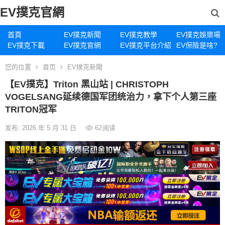
EV撲克官網
首頁
EV撲克新聞
EV撲克教學
EV撲克娛樂場
EV撲克下載
EV撲克官網
EV撲克平台介紹
EV保險是啥?
您的位置
首页
EV撲克新聞
【EV撲克】Triton 黑山站 | CHRISTOPH
VOGELSANG延续德国军团统治力，拿下个人第三座
TRITON冠军
发布: 2026 年 5 月 31 日
62
阅读