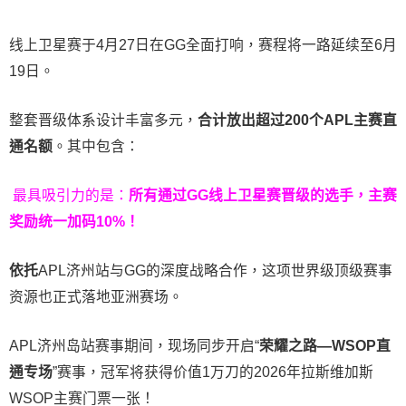
线上卫星赛于4月27日在GG全面打响，赛程将一路延续至6月
19日。
整套晋级体系设计丰富多元，
合计放出
超过200个
APL主赛直
通名额
。其中包含：
最具吸引力的是：
所有通过
GG
线上卫星赛晋级的选手，主赛
奖励统一加码
10%
！
依托
APL济州站与GG的深度战略合作，这项世界级顶级赛事
资源也正式落地亚洲赛场。
APL济州岛站赛事期间，现场同步开启“
荣耀之路
—WSOP
直
通专场
”赛事，冠军将获得价值1万刀的2026年拉斯维加斯
WSOP主赛门票一张！