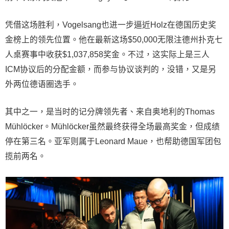
凭借这场胜利，Vogelsang也进一步逼近Holz在德国历史奖
金榜上的领先位置。他在最新这场$50,000无限注德州扑克七
人桌赛事中收获$1,037,858奖金。不过，这实际上是三人
ICM协议后的分配金额，而参与协议谈判的，没错，又是另
外两位德语圈选手。
其中之一，是当时的记分牌领先者、来自奥地利的Thomas
Mühlöcker。Mühlöcker虽然最终获得全场最高奖金，但成绩
停在第三名。亚军则属于Leonard Maue，也帮助德国军团包
揽前两名。