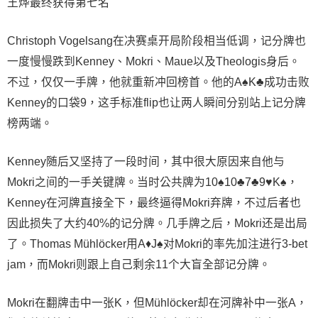
王烨最终获得第七名
Christoph Vogelsang在决赛桌开局阶段相当低调，记分牌也
一度慢慢跌到Kenney、Mokri、Maue以及Theologis身后。
不过，仅仅一手牌，他就重新冲回榜首。他的A♠K♣成功击败
Kenney的口袋9，这手标准flip也让两人瞬间分别站上记分牌
榜两端。
Kenney随后又坚持了一段时间，其中很大原因来自他与
Mokri之间的一手关键牌。当时公共牌为10♠10♣7♣9♥K♠，
Kenney在河牌直接全下，最终逼得Mokri弃牌，不过后者也
因此损失了大约40%的记分牌。几手牌之后，Mokri还是出局
了。Thomas Mühlöcker用A♦J♠对Mokri的率先加注进行3-bet
jam，而Mokri则跟上自己剩余11个大盲全部记分牌。
Mokri在翻牌击中一张K，但Mühlöcker却在河牌补中一张A，