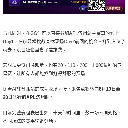
与此同时，在GG你可以直接参加APL济州站主赛事的线上
Day1，在家轻松挑战直达现场Day2前圈的机会。打到席位了
就去，没晋级也当省了差旅费。
若想从更低门槛起步，也有20、110、200、1,000级别的卫
星赛，让所有人都能找到打得舒服的赛场。
随着APT台北站的成功收场，接下来焦点将转向
6
月
19
日至
28
日举行的
APL
济州站
。
目前完整赛程表已出炉，十天的时间里，数十场不同规格、
不同玩法的赛事轮番登场。