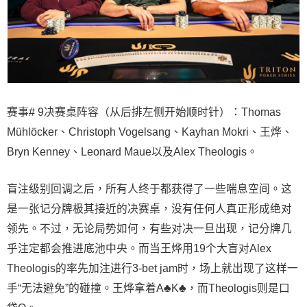
赛事# 9决赛桌阵容（从后排左侧开始顺时针）：Thomas
Mühlöcker、Christoph Vogelsang、Kayhan Mokri、王烨、
Bryn Kenney、Leonard Maue以及Alex Theologis。
盲注级别回调之后，所有人终于都获得了一些喘息空间。这
是一张记分牌极其接近的决赛桌，没有任何人真正形成绝对
领先。不过，无论局势如何，有些对决一旦出现，记分牌几
乎注定都会推进底池中央。而当王烨用19个大盲对Alex
Theologis的率先加注进行3-bet jam时，场上就出现了这样一
手“无法避免”的碰撞。王烨拿着A♣K♣，而Theologis则是口