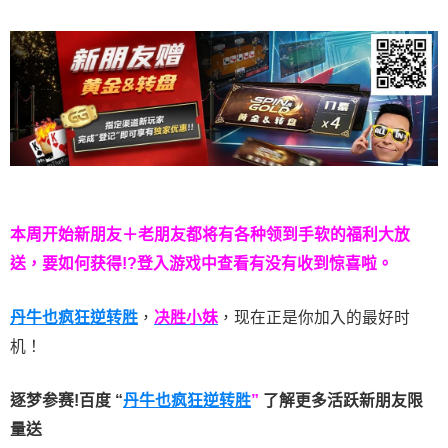
本周开始新朋友＋老朋友都将有各种领到手软的福利大放
送，要如何获得!?登入游戏中查看有没有收到惊喜啦。
丹牛也疯狂逆转胜
，
决胜小妹
，现在正是你加入的最好时
机！
逐梦参赛!百度 “
丹牛也疯狂逆转胜
”
了解更多
活跃新朋友限
量送