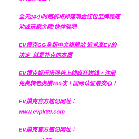
全天24小时随机将掉落现金红包至牌局底
池或玩家余额!快体验吧
EV撲克GG
全新中文旗舰站
追求高EV
的
决定
就是扑克的本质
EV撲克娱乐场强势上线疯狂送钱，注册
免费转老虎機100次！国际认证最安心！
EV撲克官方速记网址：
www.evpk89.com
EV撲克官方速记网址：