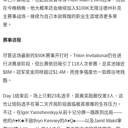
在今晚稍晚，他大概率还会继续加入$100K无限注德州扑克
主赛事战场，继续为自己本就辉煌的职业生涯增添更多荣
誉。
赛事进程
尽管这场最新的$50K赛事开打时，Triton Invitational仍在进
行决赛桌阶段，但比赛依旧吸引了118人次参赛，总奖池接近
$6M。冠军奖金同样超过$1.4M，而竞争强度也一如既往地残
酷。
Day 1结束后，场上只剩23名选手，距离奖励圈仅差3人，这
也让短码选手在第二天开局阶段面临极其艰难的生存压力。
不过，在Igor Yaroshevskyy从前十记分牌一路跌到出局——
他的A♥K♣不敌Bryn Kenney的A♦Q♠——以及Jamil Wakil拿