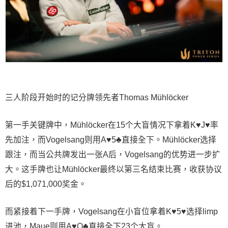
三人阶段开始时的记分牌领先者Thomas Mühlöcker
第一手关键牌中，Mühlöcker在15个大盲情况下拿着K♥J♥率
先加注，而Vogelsang则用A♥5♣直接全下。Mühlöcker选择
跟注，而当公共牌发出一张A后，Vogelsang的优势进一步扩
大。这手牌也让Mühlöcker最终以第三名结束比赛，收获协议
后的$1,071,000奖金。
而紧接着下一手牌，Vogelsang在小盲位拿着K♥5♥选择limp
进池，Maue则用A♥Q♣直接全下23个大盲。