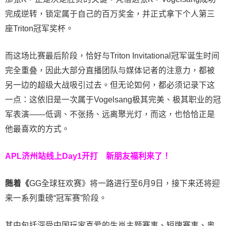
完成逆转，锁定属于自己的百万奖金，并正式拿下个人第三
座Triton冠军奖杯。
而这场比赛最后阶段，恰好与Triton Invitational冠军诞生时间
完全重叠，因此大部分直播团队与媒体记者的注意力，都被
另一边的超级大战吸引过去。但无论如何，都必须记录下这
一点：这依旧是一次属于Vogelsang极其完美、极其职业的冠
军表演——低调、不张扬、远离聚光灯，而这，也恰恰正是
他最喜欢的方式。
APL济州站线上Day1开打
新朋友福利来了！
随着《
GG全球狂欢赛》将一路进行至6月9日，接下来还将迎
来一系列重磅“冠军赛”阶段。
其中包括深受中国玩家喜爱的生肖主题赛事、短牌赛事、奥