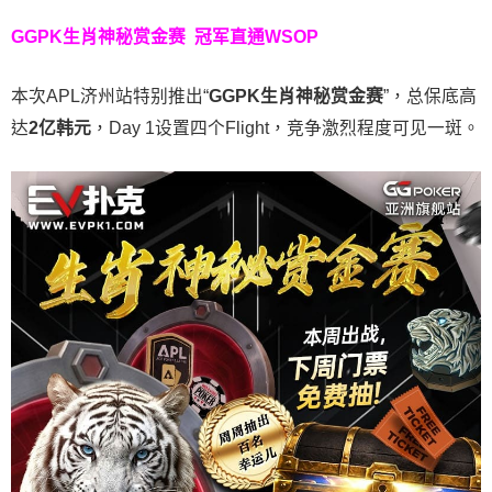
GGPK生肖神秘赏金赛
冠军直通WSOP
本次APL济州站特别推出“
GGPK
生肖神秘赏金赛
”，总保底高
达
2
亿韩元
，Day 1设置四个Flight，竞争激烈程度可见一斑。