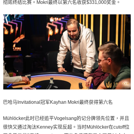
彻底终结比赛。Mokri最终以第六名收获$331,000奖金。
巴哈马Invitational冠军Kayhan Mokri最终获得第六名
Mühlöcker此时已经追平Vogelsang的记分牌领先位置，并且
很快又通过淘汰Kenney实现反超。当时Mühlöcker在cutoff位