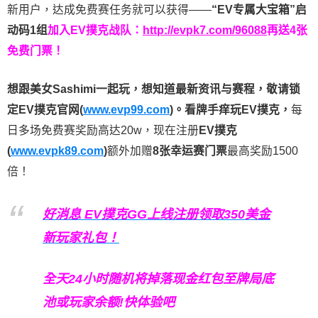
新用户，达成免费赛任务就可以获得——
“EV专属大宝箱”启
动码1组
加入EV撲克战队：
http://evpk7.com/96088
再送4张
免费门票！
想跟美女Sashimi一起玩，
想知道最新资讯与赛程，
敬请锁
定EV撲克官网(
www.evp99.com
)。
看牌手痒玩EV撲克，
每
日多场免费赛奖励高达20w，现在注册
EV撲克
(
www.evpk89.com
)
额外加赠
8张幸运赛门票
最高奖励1500
倍！
好消息 EV撲克GG上线注册领取350美金
新玩家礼包！
全天24小时随机将掉落现金红包至牌局底
池或玩家余额!快体验吧