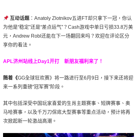
互动话题
：Anatoly Zlotnikov五进FT却只拿下一冠，你认
为他是“稳定”还是“差点运气”？Cash游戏中单日亏损33.8万美
元，Andrew Robl还能在下一场翻回来吗？欢迎在评论区分
享你的看法。
APL济州站线上Day1开打
新朋友福利来了！
随着《
GG全球狂欢赛》将一路进行至6月9日，接下来还将迎
来一系列重磅“冠军赛”阶段。
其中包括深受中国玩家喜爱的生肖主题赛事、短牌赛事、奥
马哈赛事，以及千万刀保底大型赛事等重点活动，预计将再
次掀起新一轮激战高潮。