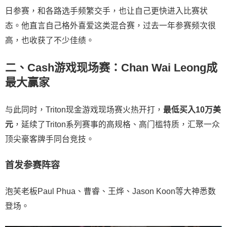
日参赛，和各路选手频繁交手，也让自己更快进入比赛状
态。他直言自己格外喜爱这类混合赛，过去一年参赛频次很
高，也收获了不少佳绩。
二、Cash游戏现场赛：Chan Wai Leong成
最大赢家
与此同时，Triton现金游戏现场赛火热开打，
最低买入10万美
元
，延续了Triton系列赛事的高规格、高门槛特质，汇聚一众
顶尖豪客牌手同台竞技。
首发参赛阵容
泡芙老板Paul Phua、曹睿、王烨、Jason Koon等大神悉数
登场。