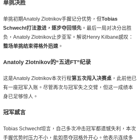
单挑决胜
单挑初期Anatoly Zlotnikov手握记分优势，但
Tobias
Schwecht打法激进，逐步夺回领先
。最后一局对决分出胜
负，Anatoly Zlotnikov止步亚军。解说Henry Kilbane感叹：
整场单挑结束得格外迅速
。
Anatoly Zlotnikov的“五进FT”纪录
这是Anatoly Zlotnikov本次行程
第五次闯入决赛桌
，此前他已
有一座冠军入账。尽管再次与冠军失之交臂，但这一成绩本
身已足够惊人。
冠军感言
Tobias Schwecht坦言，自己多次冲击冠军都遗憾失利，本次
手握优势时压力不小，能如愿夺冠格外开心。他表示连续多