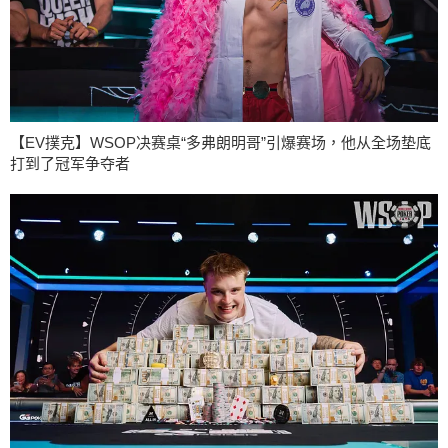
【EV撲克】WSOP决赛桌“多弗朗明哥”引爆赛场，他从全场垫底
打到了冠军争夺者