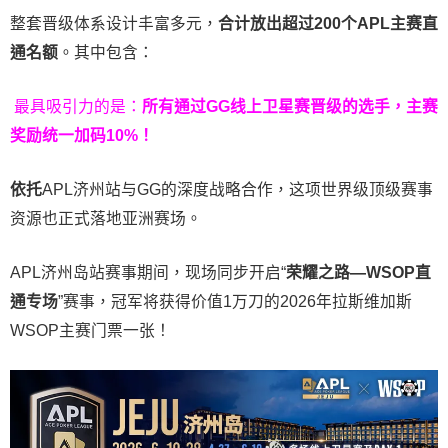
整套晋级体系设计丰富多元，
合计放出
超过200个
APL主赛直
通名额
。其中包含：
最具吸引力的是：
所有通过
GG
线上卫星赛晋级的选手，主赛
奖励统一加码
10%
！
依托
APL济州站与GG的深度战略合作，这项世界级顶级赛事
资源也正式落地亚洲赛场。
APL济州岛站赛事期间，现场同步开启“
荣耀之路
—WSOP
直
通专场
”赛事，冠军将获得价值1万刀的2026年拉斯维加斯
WSOP主赛门票一张！