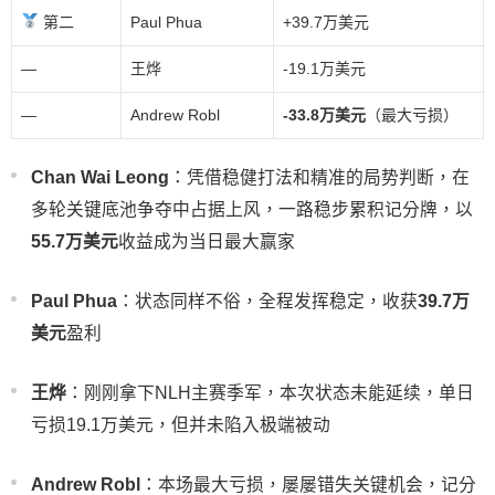
第二
Paul Phua
+39.7万美元
—
王烨
-19.1万美元
—
Andrew Robl
-33.8万美元
（最大亏损）
Chan Wai Leong
：凭借稳健打法和精准的局势判断，在
多轮关键底池争夺中占据上风，一路稳步累积记分牌，以
55.7万美元
收益成为当日最大赢家
Paul Phua
：状态同样不俗，全程发挥稳定，收获
39.7万
美元
盈利
王烨
：刚刚拿下NLH主赛季军，本次状态未能延续，单日
亏损19.1万美元，但并未陷入极端被动
Andrew Robl
：本场最大亏损，屡屡错失关键机会，记分