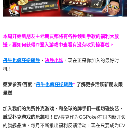
本周开始新朋友＋老朋友都将有各种领到手软的福利大放
送，要如何获得!?登入游戏中查看有没有收到惊喜啦。
丹牛也疯狂逆转胜
，
决胜小妹
，现在正是你加入的最好时
机！
逐梦参赛!百度 “
丹牛也疯狂逆转胜
”
了解更多
活跃新朋友限
量送
加入我们的免费扑克游戏，和全球的牌手们一起切磋技艺，
感受扑克游戏的乐趣吧！
EV撲克作为GGPoker在国内新开设
的旗舰品牌，每月不断推出福利反馈活动，现在只要成为EV