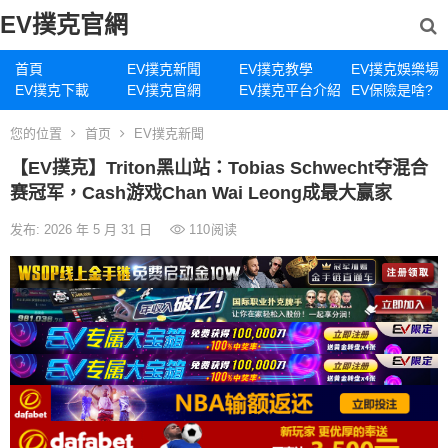
EV撲克官網
首頁
EV撲克新聞
EV撲克教學
EV撲克娛樂場
EV撲克下載
EV撲克官網
EV撲克平台介紹
EV保險是啥?
您的位置
首页
EV撲克新聞
【EV撲克】Triton黑山站：Tobias Schwecht夺混合
赛冠军，Cash游戏Chan Wai Leong成最大赢家
发布: 2026 年 5 月 31 日
110
阅读