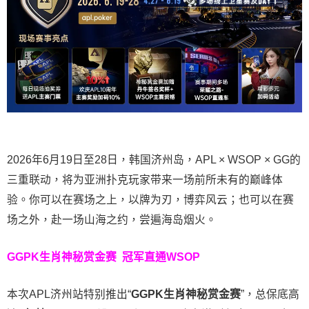
2026年6月19日至28日，韩国济州岛，APL × WSOP × GG的
三重联动，将为亚洲扑克玩家带来一场前所未有的巅峰体
验。
你可以在赛场之上，以牌为刃，博弈风云；也可以在赛
场之外，赴一场山海之约，尝遍海岛烟火。
GGPK生肖神秘赏金赛
冠军直通WSOP
本次APL济州站特别推出“
GGPK
生肖神秘赏金赛
”，总保底高