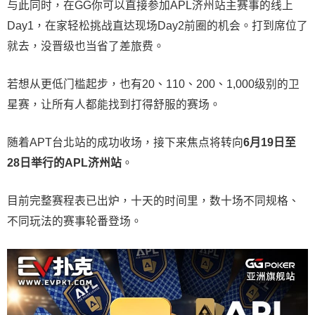
与此同时，在GG你可以直接参加APL济州站主赛事的线上
Day1，在家轻松挑战直达现场Day2前圈的机会。打到席位了
就去，没晋级也当省了差旅费。
若想从更低门槛起步，也有20、110、200、1,000级别的卫
星赛，让所有人都能找到打得舒服的赛场。
随着APT台北站的成功收场，接下来焦点将转向
6
月
19
日至
28
日举行的
APL
济州站
。
目前完整赛程表已出炉，十天的时间里，数十场不同规格、
不同玩法的赛事轮番登场。