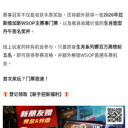
赛事冠军不仅能收获丰厚奖励，还将额外获得一张
2026
年拉
斯维加斯
WSOP
主赛事门票
，以及极具收藏价值的
生肖造型
丹牛签名奖杯
。
线上玩家同样有机会参与，只要跻身
生肖系列赛百万周榜前
五名
，即可获得参赛资格，并额外解锁WSOP直通车赛机
会。
首次来玩？门票我请！
登记领取【新手迎新福利】