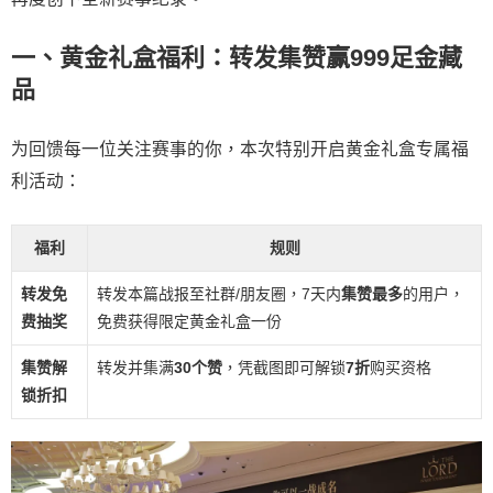
一、黄金礼盒福利：转发集赞赢999足金藏
品
为回馈每一位关注赛事的你，本次特别开启黄金礼盒专属福
利活动：
福利
规则
转发免
转发本篇战报至社群/朋友圈，7天内
集赞最多
的用户，
费抽奖
免费获得限定黄金礼盒一份
集赞解
转发并集满
30个赞
，凭截图即可解锁
7折
购买资格
锁折扣