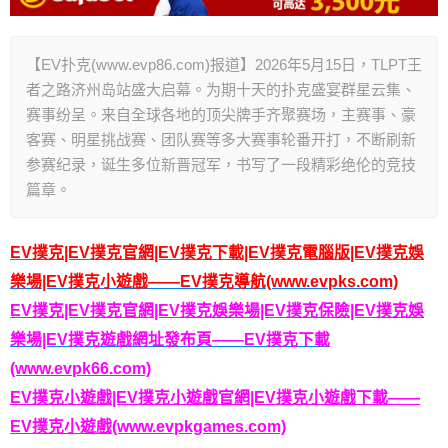
【EV扑克(www.evp86.com)报道】2026年5月15日，TLPT王
者之路济州岛站盛大启幕。为期十天的扑克盛宴群星云集、
赛事纷呈。来自全球各地的顶尖牌手齐聚赛场，主赛事、豪
客赛、明星挑战赛、团队赛等多大赛事轮番开打，不断刷新
参赛纪录，诞生多位新晋冠军，书写了一段精彩绝伦的竞技
篇章。
EV撲克|EV撲克官網|EV撲克下載|EV撲克電腦版|EV撲克娛
樂場|EV撲克小遊戲——EV撲克導航(www.evpks.com)
EV撲克|EV撲克官網|EV撲克娛樂場|EV撲克保險|EV撲克娛
樂場|EV撲克遊戲網址發布頁——EV撲克下載
(www.evpk66.com)
EV撲克小遊戲|EV撲克小遊戲官網|EV撲克小遊戲下載——
EV撲克小遊戲(www.evpkgames.com)