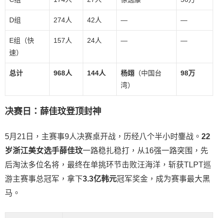
D组
274人
42人
—
—
E组（快
157人
24人
—
—
速）
总计
968人
144人
杨翊
（中国台
98万
湾）
决赛日：薛佳玟登顶封神
5月21日，主赛事9人决赛桌开战，历经八个半小时鏖战。
22
岁浙江美女选手薛佳玟
一路稳扎稳打，从16强一路突围，先
后淘汰多位名将，最终在单挑环节击败汪海洋，斩获TLPT巡
游主赛事总冠军，拿下
3.3亿韩元
冠军奖金，成为赛事最大黑
马。