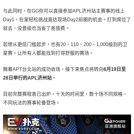
与此同时，在GG你可以直接参加APL济州站主赛事的线上
Day1，在家轻松挑战直达现场Day2前圈的机会。打到席位了
就去，没晋级也当省了差旅费。
若想从更低门槛起步，也有20、110、200、1,000级别的卫
星赛，让所有人都能找到打得舒服的赛场。
随着APT台北站的成功收场，接下来焦点将转向
6
月
19
日至
28
日举行的
APL
济州站
。
目前完整赛程表已出炉，十天的时间里，数十场不同规格、
不同玩法的赛事轮番登场。