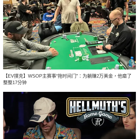
【EV撲克】WSOP主赛事“拖时间门”：为躺赚2万美金，他磨了
整整17分钟