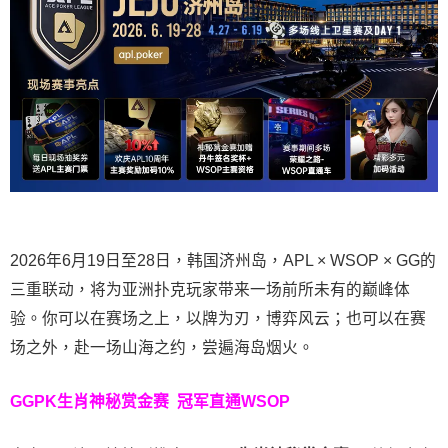
2026年6月19日至28日，韩国济州岛，APL × WSOP × GG的
三重联动，将为亚洲扑克玩家带来一场前所未有的巅峰体
验。
你可以在赛场之上，以牌为刃，博弈风云；也可以在赛
场之外，赴一场山海之约，尝遍海岛烟火。
GGPK生肖神秘赏金赛
冠军直通WSOP