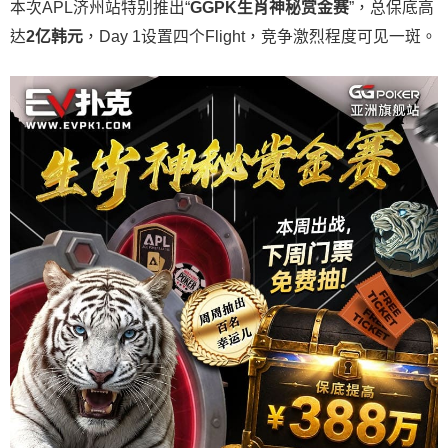
本次APL济州站特别推出“
GGPK
生肖神秘赏金赛
”，总保底高
达
2
亿韩元
，Day 1设置四个Flight，竞争激烈程度可见一斑。