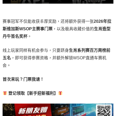
赛事冠军不仅能收获丰厚奖励，还将额外获得一张
2026
年拉
斯维加斯
WSOP
主赛事门票
，以及极具收藏价值的
生肖造型
丹牛签名奖杯
。
线上玩家同样有机会参与，只要跻身
生肖系列赛百万周榜前
五名
，即可获得参赛资格，并额外解锁WSOP直通车赛机
会。
首次来玩？门票我请！
登记领取【新手迎新福利】