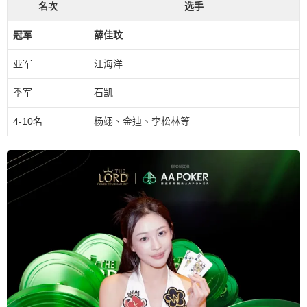
名次
选手
冠军
薛佳玟
亚军
汪海洋
季军
石凯
4-10名
杨翊、金迪、李松林等