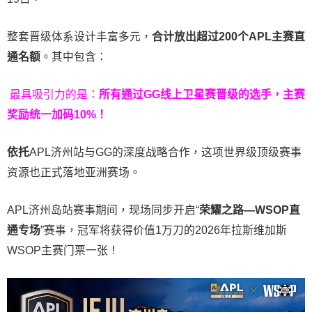
整套晋级体系设计丰富多元，
合计放出
超过200个
APL主赛直
通名额
。其中包含：
最具吸引力的是：
所有通过
GG
线上卫星赛晋级的选手，主赛
奖励统一加码
10%
！
依托
APL济州站与GG的深度战略合作，这项世界级顶级赛事
资源也正式落地亚洲赛场。
APL济州岛站赛事期间，现场同步开启“
荣耀之路
—WSOP
直
通专场
”赛事，冠军将获得价值1万刀的2026年拉斯维加斯
WSOP主赛门票一张！