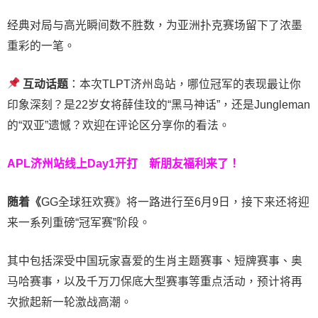
经典对局与高光瞬间数不胜数，为亚洲扑克赛场留下了浓墨
重彩的一笔。
互动话题
：本次TLPT济州岛站，哪位冠军的表现最让你
印象深刻？是22岁女将薛佳玟的“黑马神话”，还是Jungleman
的“双亚”遗憾？欢迎在评论区分享你的看法。
APL济州站线上Day1开打
新朋友福利来了！
随着《
GG全球狂欢赛》将一路进行至6月9日，接下来还将迎
来一系列重磅“冠军赛”阶段。
其中包括深受中国玩家喜爱的生肖主题赛事、短牌赛事、奥
马哈赛事，以及千万刀保底大型赛事等重点活动，预计将再
次掀起新一轮激战高潮。