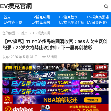
EV撲克官網
首頁
EV撲克新聞
EV撲克教學
EV撲克娛樂場
EV撲克下載
EV撲克官網
EV撲克平台介紹
EV保險是啥?
您的位置
首页
EV撲克新聞
【EV撲克】TLPT济州岛站圆满收官：968人次主赛创
纪录，22岁女将薛佳玟封神，下一届再创精彩
发布: 2026 年 5 月 31 日
83
阅读