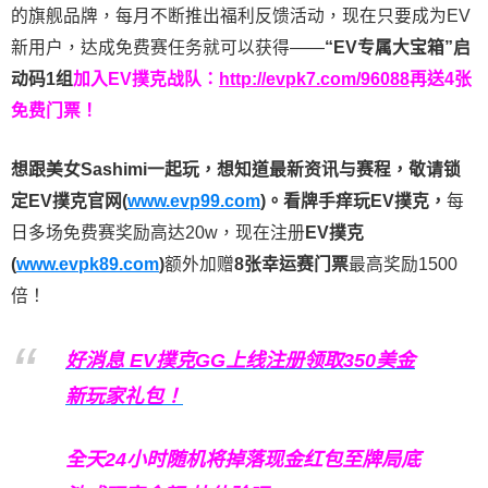
的旗舰品牌，每月不断推出福利反馈活动，现在只要成为EV
新用户，达成免费赛任务就可以获得——
“EV专属大宝箱”启
动码1组
加入EV撲克战队：
http://evpk7.com/96088
再送4张
免费门票！
想跟美女Sashimi一起玩，
想知道最新资讯与赛程，
敬请锁
定EV撲克官网(
www.evp99.com
)。
看牌手痒玩EV撲克，
每
日多场免费赛奖励高达20w，现在注册
EV撲克
(
www.evpk89.com
)
额外加赠
8张幸运赛门票
最高奖励1500
倍！
好消息 EV撲克GG上线注册领取350美金
新玩家礼包！
全天24小时随机将掉落现金红包至牌局底