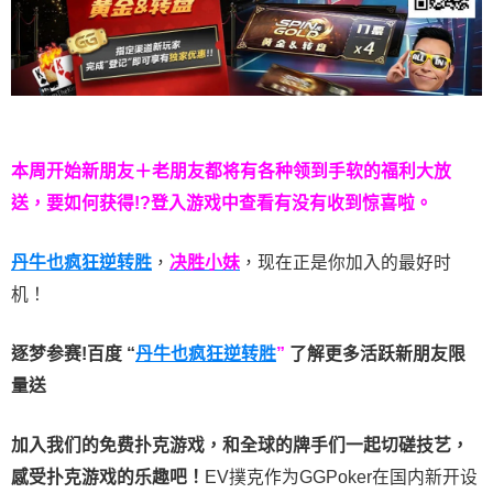
本周开始新朋友＋老朋友都将有各种领到手软的福利大放
送，要如何获得!?登入游戏中查看有没有收到惊喜啦。
丹牛也疯狂逆转胜
，
决胜小妹
，现在正是你加入的最好时
机！
逐梦参赛!百度 “
丹牛也疯狂逆转胜
”
了解更多
活跃新朋友限
量送
加入我们的免费扑克游戏，和全球的牌手们一起切磋技艺，
感受扑克游戏的乐趣吧！
EV撲克作为GGPoker在国内新开设