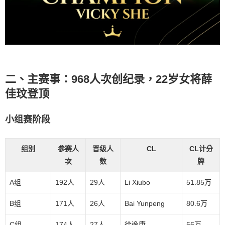
二、主赛事：968人次创纪录，22岁女将薛
佳玟登顶
小组赛阶段
组别
参赛人
晋级人
CL
CL计分
次
数
牌
A组
192人
29人
Li Xiubo
51.85万
B组
171人
26人
Bai Yunpeng
80.6万
C组
174人
27人
徐逸康
56万