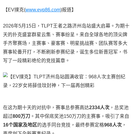
【EV撲克(
www.evp86.com
)报道】
2026年5月15日，TLPT王者之路济州岛站盛大启幕。为期十
天的扑克盛宴群星云集、赛事纷呈。来自全球各地的顶尖牌
手齐聚赛场，主赛事、豪客赛、明星挑战赛、团队赛等多大
赛事轮番开打，不断刷新参赛纪录，诞生多位新晋冠军，书
写了一段精彩绝伦的竞技篇章。
在这为期十天的对抗中，赛事总参赛高达
2334人次
，总奖池
超过
800万刀
。其中保底奖池150万刀的主赛事，吸引了来自
16个国家及地区
的选手同台竞技，最终参赛定格
968人次
，
再度创下全新赛事纪录。