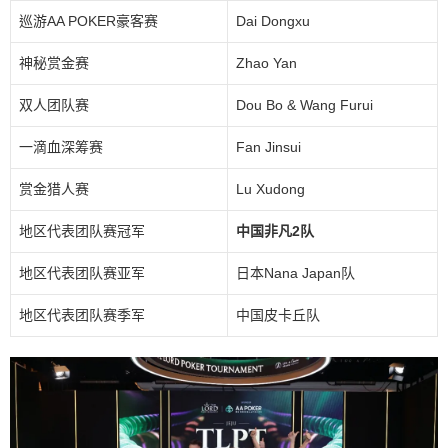
巡游AA POKER豪客赛
Dai Dongxu
神秘赏金赛
Zhao Yan
双人团队赛
Dou Bo & Wang Furui
一滴血深筹赛
Fan Jinsui
赏金猎人赛
Lu Xudong
地区代表团队赛冠军
中国非凡2队
地区代表团队赛亚军
日本Nana Japan队
地区代表团队赛季军
中国皮卡丘队