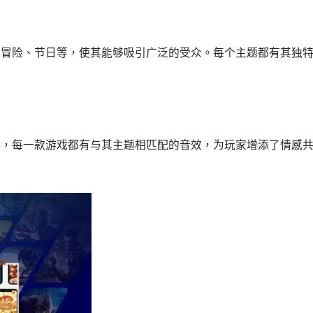
、冒险、节日等，使其能够吸引广泛的受众。每个主题都有其独
心，每一款游戏都有与其主题相匹配的音效，为玩家增添了情感