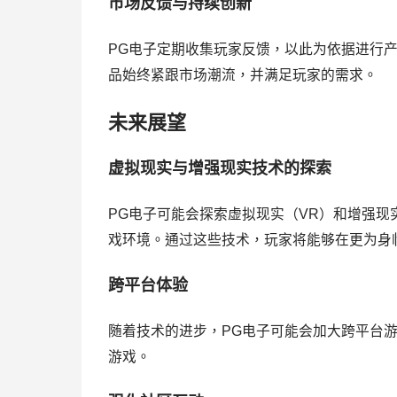
市场反馈与持续创新
PG电子定期收集玩家反馈，以此为依据进行
品始终紧跟市场潮流，并满足玩家的需求。
未来展望
虚拟现实与增强现实技术的探索
PG电子可能会探索虚拟现实（VR）和增强现
戏环境。通过这些技术，玩家将能够在更为身
跨平台体验
随着技术的进步，PG电子可能会加大跨平台
游戏。