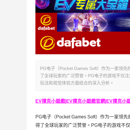
PG电子（Pocket Games Soft）作
了全球玩家的广泛赞誉。PG电子的游戏不仅注
玩法和视觉体验方面结合的深入分析。
EV撲克小遊戲|EV撲克小遊戲官網|EV撲克小遊戲下
PG电子（Pocket Games Soft）作
得了全球玩家的广泛赞誉。PG电子的游戏不