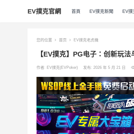
EV撲克官網
首頁
EV撲克新聞
EV
您的位置
首页
EV撲克老虎機
【EV撲克】PG电子：创新玩
作者:
EV撲克(EVPoker)
发布: 2026 年 5 月 21 日