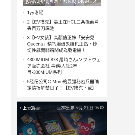
[CAWD-840]哪泥？ 那位IQ 140的天才
科学家凉音留衣（涼音るい）竟然拍过
1
yy洛瑶
产
无码片！【EV撲克下載】
2
【EV撲克】毒王在HCL三条撞葫芦
丢百万刀底池
3
【EV女孩】高顏值正妹「安安兒
Queena」精巧臉蛋鬼臉也正點，秒
切性感開關瞬間成為發電機！
4
300MIUM-873 尾崎さん/ソフトウェ
ア販売会社 事務/入社2年
目-300MIUM系列
5
经纪公司C-More的最强秘密兵器确
定情报解禁日了！【EV撲克下載】
上一篇
2026 年 5 月 21 日 05:03
续