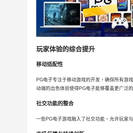
玩家体验的综合提升
移动适配性
PG电子专注于移动游戏的开发，确保所有游
动端的出色体验使得PG电子能够覆盖更广泛
社交功能的整合
一些PG电子游戏融入了社交功能，允许玩家