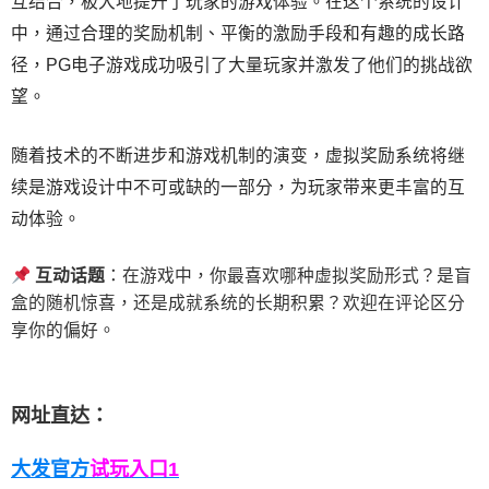
互结合，极大地提升了玩家的游戏体验。在这个系统的设计
中，通过合理的奖励机制、平衡的激励手段和有趣的成长路
径，PG电子游戏成功吸引了大量玩家并激发了他们的挑战欲
望。
随着技术的不断进步和游戏机制的演变，虚拟奖励系统将继
续是游戏设计中不可或缺的一部分，为玩家带来更丰富的互
动体验。
互动话题
：在游戏中，你最喜欢哪种虚拟奖励形式？是盲
盒的随机惊喜，还是成就系统的长期积累？欢迎在评论区分
享你的偏好。
网址直达：
大发官方
试玩入口1