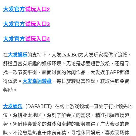
大发官
方
试玩入口2
大发官
方
试玩入口3
大发官
方
试玩入口4
在
大发娱乐
的支持下，大发DafaBet为大发玩家提供了流畅、
舒适且富有乐趣的娱乐环境。无论是想要短暂放松，还是寻
找一款节奏平衡、画面讨喜的休闲作品，大发娱乐APP都值
得体验。
大发幸运转盘
，每日旋转财富轮盘，获取保底免费
奖励。
大发娱乐
（DAFABET）在线上游戏领域一直处于行业领先地
位，深耕亚太地区，深刻了解会员的需求，精准把握市场趋
势，凭借种类繁多的游戏和卓越的服务赢得了广大会员的青
睐。不论您是热衷于体育竞猜、寻找休闲娱乐、喜欢现场体