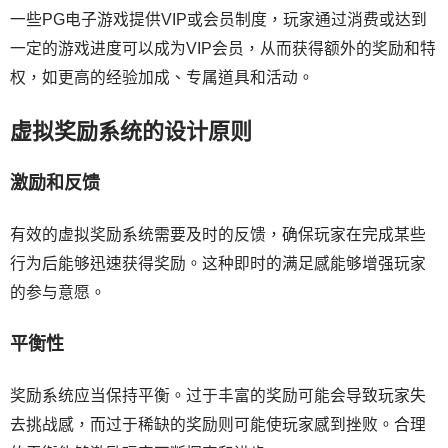
一些PG电子游戏提供VIP或会员制度，玩家通过消费或达到
一定的游戏进度可以成为VIP会员，从而获得额外的奖励和特
权，如更高的经验加成、专属道具和活动。
虚拟奖励系统的设计原则
激励和反馈
有效的虚拟奖励系统需要及时的反馈，确保玩家在完成某些
行为后能够迅速获得奖励。这种即时的满足感能够增强玩家
的参与意愿。
平衡性
奖励系统应当保持平衡。过于丰富的奖励可能会导致玩家失
去挑战感，而过于稀缺的奖励则可能使玩家感到挫败。合理