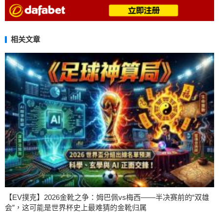
相关文章
【EV撲克】2026金靴之争：姆巴佩vs梅西——半决赛前的“双雄
会”，这可能是世界杯史上最难猜的金靴归属