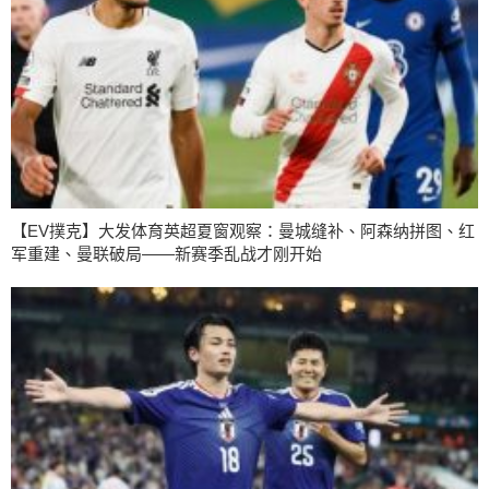
【EV撲克】大发体育英超夏窗观察：曼城缝补、阿森纳拼图、红
军重建、曼联破局——新赛季乱战才刚开始