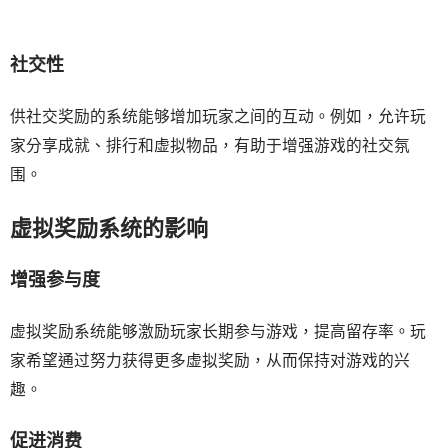
社交性
供社交奖励的系统能够增加玩家之间的互动。例如，允许玩
家分享成就、排行和虚拟物品，有助于增强游戏的社交氛
围。
虚拟奖励系统的影响
增强参与度
虚拟奖励系统能够激励玩家长期参与游戏，提高留存率。玩
家希望通过努力获得更多虚拟奖励，从而保持对游戏的兴
趣。
促进消费