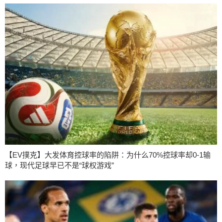
【EV撲克】大发体育控球率的陷阱：为什么70%控球率却0-1输
球，现代足球早已不是“球权游戏”