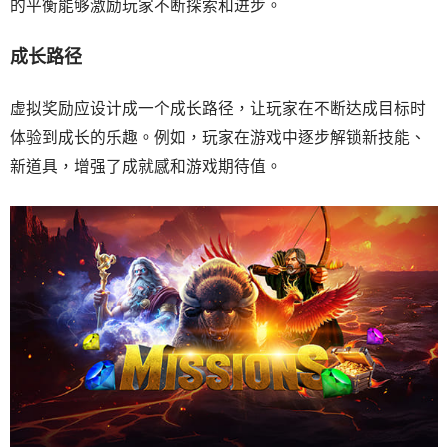
的平衡能够激励玩家不断探索和进步。
成长路径
虚拟奖励应设计成一个成长路径，让玩家在不断达成目标时
体验到成长的乐趣。例如，玩家在游戏中逐步解锁新技能、
新道具，增强了成就感和游戏期待值。