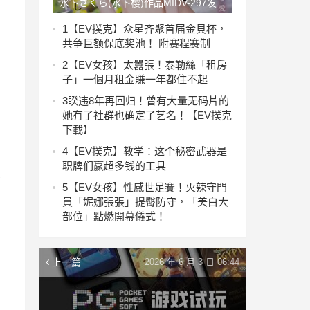
水卜さくら(水卜樱)作品MIDV-297发
布！与公司的大奶下属大搞不伦！温泉
1
【EV撲克】众星齐聚首届金貝杯，
共争巨额保底奖池！ 附赛程赛制
旅行尽情享受她的巨乳【EV撲克下
2
【EV女孩】太囂張！泰勒絲「租房
載】
子」一個月租金賺一年都住不起
3
睽违8年再回归！曾有大量无码片的
她有了社群也确定了艺名！【EV撲克
下載】
4
【EV撲克】教学：这个秘密武器是
职牌们赢超多钱的工具
及
5
【EV女孩】性感世足賽！火辣守門
为
員「妮娜張張」提臀防守，「美白大
的
部位」點燃開幕儀式！
上一篇
2026 年 6 月 3 日 06:44