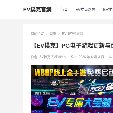
EV撲克官網
首頁
EV撲克新聞
EV
您的位置
首页
EV撲克娛樂場
【EV撲克】PG电子游戏更新
作者:
EV撲克(EVPoker)
发布: 2026 年 6 月 3 日