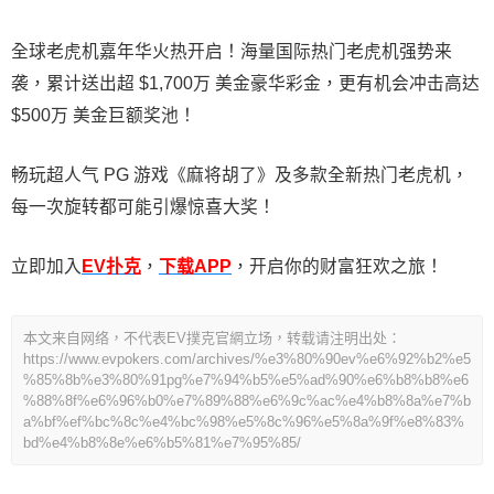
全球老虎机嘉年华火热开启！海量国际热门老虎机强势来
袭，累计送出超 $1,700万 美金豪华彩金，更有机会冲击高达
$500万 美金巨额奖池！
畅玩超人气 PG 游戏《麻将胡了》及多款全新热门老虎机，
每一次旋转都可能引爆惊喜大奖！
立即加入
EV扑克
，
下载APP
，开启你的财富狂欢之旅！
本文来自网络，不代表EV撲克官網立场，转载请注明出处：
https://www.evpokers.com/archives/%e3%80%90ev%e6%92%b2%e5
%85%8b%e3%80%91pg%e7%94%b5%e5%ad%90%e6%b8%b8%e6
%88%8f%e6%96%b0%e7%89%88%e6%9c%ac%e4%b8%8a%e7%b
a%bf%ef%bc%8c%e4%bc%98%e5%8c%96%e5%8a%9f%e8%83%
bd%e4%b8%8e%e6%b5%81%e7%95%85/