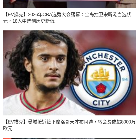
【EV撲克】2026年CBA选秀大会落幕：宝岛控卫宋昕澔当选状
元，18人中选创历史新低
【EV撲克】曼城接近签下摩洛哥天才布阿迪，转会费或超8000万
欧元