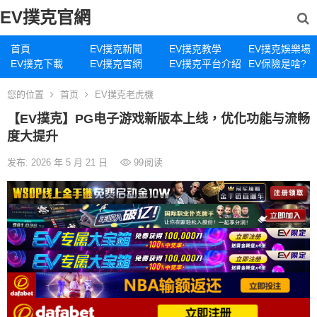
EV撲克官網
首頁
EV撲克新聞
EV撲克教學
EV撲克娛樂場
EV撲克下載
EV撲克官網
EV撲克平台介紹
EV保險是啥?
您的位置
首页
EV撲克老虎機
【EV撲克】PG电子游戏新版本上线，优化功能与流畅
度大提升
发布: 2026 年 5 月 21 日
99
阅读