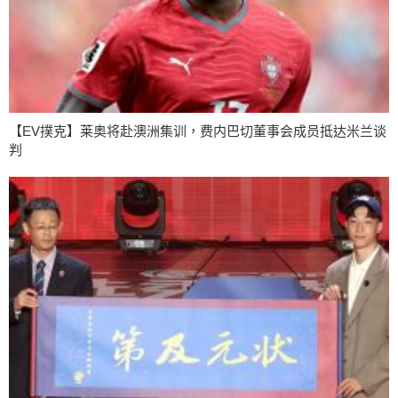
【EV撲克】莱奥将赴澳洲集训，费内巴切董事会成员抵达米兰谈
判