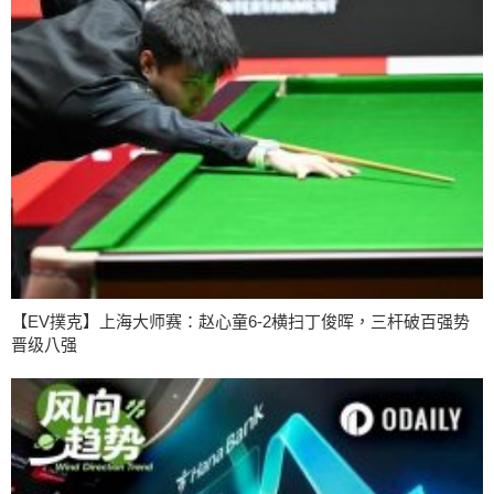
【EV撲克】上海大师赛：赵心童6-2横扫丁俊晖，三杆破百强势
晋级八强