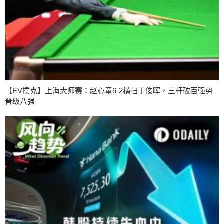
【EV撲克】上海大师赛：赵心童6-2横扫丁俊晖，三杆破百强势
晋级八强