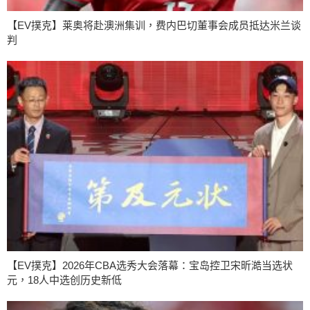
【EV撲克】莱奥将赴澳洲集训，费内巴切董事会成员抵达米兰谈
判
【EV撲克】2026年CBA选秀大会落幕：宝岛控卫宋昕澔当选状
元，18人中选创历史新低