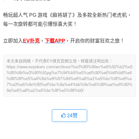
畅玩超人气 PG 游戏《麻将胡了》及多款全新热门老虎机，
每一次旋转都可能引爆惊喜大奖！
立即加入
EV扑克
，
下载APP
，开启你的财富狂欢之旅！
本文来自网络，不代表EV撲克官網立场，转载请注明出处：
https://www.evpokers.com/archives/%e3%80%90ev%e6%92%b2%e5
%85%8b%e3%80%91pg%e7%94%b5%e5%ad%90%e6%b8%b8%e6
%88%8f%e5%a4%9a%e9%87%8d%e6%a8%a1%e5%bc%8f%e8%a
7%a3%e6%9e%90%ef%bc%9a%e4%bb%8e%e6%99%ae%e9%80%
9a%e6%a8%a1%e5%bc%8f%e5%88%b0/
24
赞