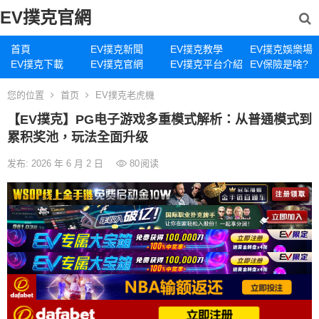
EV撲克官網
首頁
EV撲克新聞
EV撲克教學
EV撲克娛樂場
EV撲克下載
EV撲克官網
EV撲克平台介紹
EV保險是啥?
您的位置
首页
EV撲克老虎機
【EV撲克】PG电子游戏多重模式解析：从普通模式到
累积奖池，玩法全面升级
发布: 2026 年 6 月 2 日
80
阅读