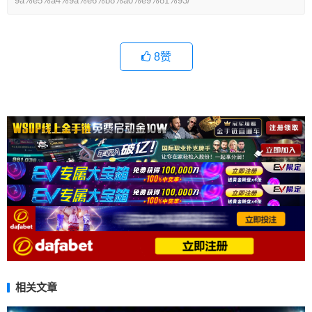
9a%e5%a4%9a%e6%b8%a0%e9%81%93/
8
赞
相关文章