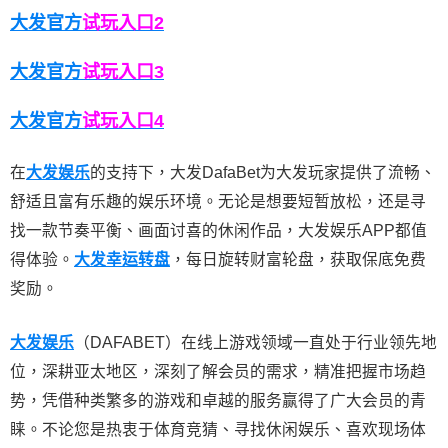
大发官
方
试玩入口2
大发官
方
试玩入口3
大发官
方
试玩入口4
在
大发娱乐
的支持下，大发DafaBet为大发玩家提供了流畅、
舒适且富有乐趣的娱乐环境。无论是想要短暂放松，还是寻
找一款节奏平衡、画面讨喜的休闲作品，大发娱乐APP都值
得体验。
大发幸运转盘
，每日旋转财富轮盘，获取保底免费
奖励。
大发娱乐
（DAFABET）在线上游戏领域一直处于行业领先地
位，深耕亚太地区，深刻了解会员的需求，精准把握市场趋
势，凭借种类繁多的游戏和卓越的服务赢得了广大会员的青
睐。不论您是热衷于体育竞猜、寻找休闲娱乐、喜欢现场体