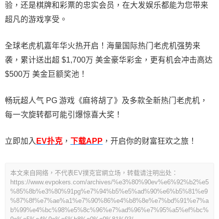
验，还是棋牌和彩票的忠实会员，在大发娱乐都能为您带来
超凡的游戏享受。
全球老虎机嘉年华火热开启！海量国际热门老虎机强势来
袭，累计送出超 $1,700万 美金豪华彩金，更有机会冲击高达
$500万 美金巨额奖池！
畅玩超人气 PG 游戏《麻将胡了》及多款全新热门老虎机，
每一次旋转都可能引爆惊喜大奖！
立即加入
EV扑克
，
下载APP
，开启你的财富狂欢之旅！
本文来自网络，不代表EV撲克官網立场，转载请注明出处：
https://www.evpokers.com/archives/%e3%80%90ev%e6%92%b2%e5
%85%8b%e3%80%91pg%e7%94%b5%e5%ad%90%e6%b5%81%e9
%87%8f%e7%ae%a1%e7%90%86%e4%b8%8e%e7%bd%91%e7%a
b%99%e4%bc%98%e5%8c%96%e7%ad%96%e7%95%a5%ef%bc%