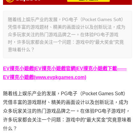
随着线上娱乐产业的发展，PG电子（Pocket Games Soft）
凭借丰富的游戏题材、精美的画面设计以及创新玩法，成为
众多玩家关注的热门游戏品牌之一。在体验PG电子游戏
时，许多玩家都会关注一个问题：游戏中的“最大奖金”究竟
意味着什么？
EV撲克小遊戲|EV撲克小遊戲官網|EV撲克小遊戲下載——
EV撲克小遊戲(www.evpkgames.com)
随着线上娱乐产业的发展，PG电子（Pocket Games Soft）
凭借丰富的游戏题材、精美的画面设计以及创新玩法，成为
众多玩家关注的热门游戏品牌之一。在体验PG电子游戏时，
许多玩家都会关注一个问题：游戏中的“最大奖金”究竟意味着
什么？