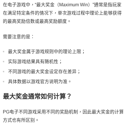
在电子游戏中，“最大奖金（Maximum Win）”通常是指玩家
在满足特定条件的情况下，单次游戏过程中理论上能够获得
的最高奖励倍数或最高奖励额度。
需要注意的是：
最大奖金属于游戏规则中的理论上限；
实际游戏结果具有随机性；
不同游戏的最大奖金设定存在差异；
具体数据以游戏官方说明为准。
最大奖金通常如何计算？
PG电子不同游戏采用不同的奖励机制，因此最大奖金的计算
方式也有所区别。