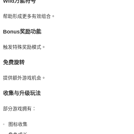
Wild万能符号
帮助形成更多有效组合。
Bonus奖励功能
触发特殊奖励模式。
免费旋转
提供额外游戏机会。
收集与升级玩法
部分游戏拥有：
图标收集