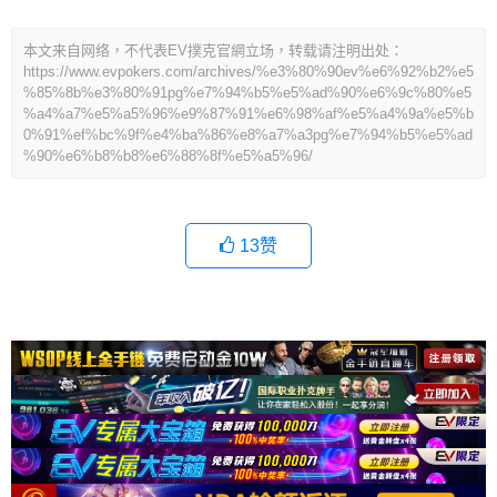
本文来自网络，不代表EV撲克官網立场，转载请注明出处：
https://www.evpokers.com/archives/%e3%80%90ev%e6%92%b2%e5
%85%8b%e3%80%91pg%e7%94%b5%e5%ad%90%e6%9c%80%e5
%a4%a7%e5%a5%96%e9%87%91%e6%98%af%e5%a4%9a%e5%b
0%91%ef%bc%9f%e4%ba%86%e8%a7%a3pg%e7%94%b5%e5%ad
%90%e6%b8%b8%e6%88%8f%e5%a5%96/
13
赞