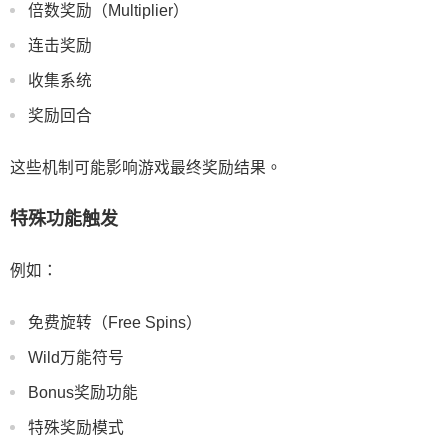
倍数奖励（Multiplier）
连击奖励
收集系统
奖励回合
这些机制可能影响游戏最终奖励结果。
特殊功能触发
例如：
免费旋转（Free Spins）
Wild万能符号
Bonus奖励功能
特殊奖励模式