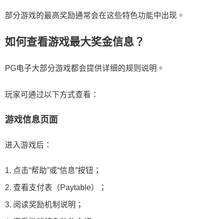
部分游戏的最高奖励通常会在这些特色功能中出现。
如何查看游戏最大奖金信息？
PG电子大部分游戏都会提供详细的规则说明。
玩家可通过以下方式查看：
游戏信息页面
进入游戏后：
点击“帮助”或“信息”按钮；
查看支付表（Paytable）；
阅读奖励机制说明；