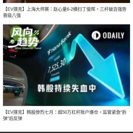
【EV撲克】上海大师赛：赵心童6-2横扫丁俊晖，三杆破百强势
晋级八强
【EV撲克】韩股惨烈七月：超50万杠杆账户爆仓，监管紧急“拆
弹”后反弹