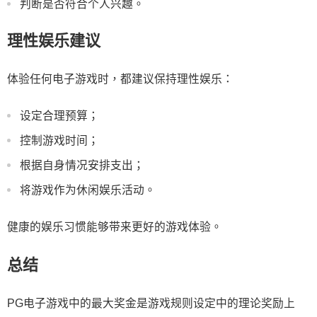
判断是否符合个人兴趣。
理性娱乐建议
体验任何电子游戏时，都建议保持理性娱乐：
设定合理预算；
控制游戏时间；
根据自身情况安排支出；
将游戏作为休闲娱乐活动。
健康的娱乐习惯能够带来更好的游戏体验。
总结
PG电子游戏中的最大奖金是游戏规则设定中的理论奖励上