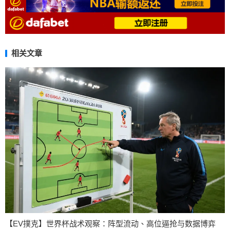
相关文章
【EV撲克】世界杯战术观察：阵型流动、高位逼抢与数据博弈