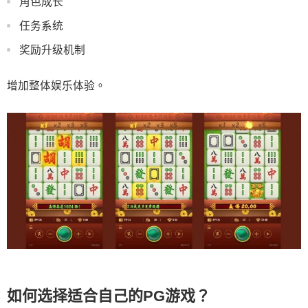
角色成长
任务系统
奖励升级机制
增加整体娱乐体验。
如何选择适合自己的PG游戏？