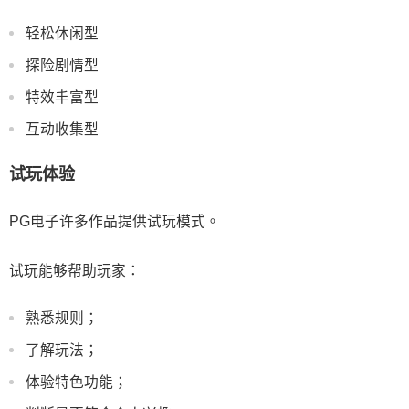
轻松休闲型
探险剧情型
特效丰富型
互动收集型
试玩体验
PG电子许多作品提供试玩模式。
试玩能够帮助玩家：
熟悉规则；
了解玩法；
体验特色功能；