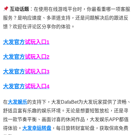
互动话题
：在使用在线游戏平台时，你最看重哪一项客服
服务？是响应速度、多渠道支持，还是问题解决后的跟进反
馈？欢迎在评论区分享你的体验。
大发官方
试玩入口1
大发官
方
试玩入口2
大发官
方
试玩入口3
大发官
方
试玩入口4
在
大发娱乐
的支持下，大发DafaBet为大发玩家提供了流畅、
舒适且富有乐趣的娱乐环境。无论是想要短暂放松，还是寻
找一款节奏平衡、画面讨喜的休闲作品，大发娱乐APP都值
得体验。
大发幸运转盘
，每日旋转财富轮盘，获取保底免费