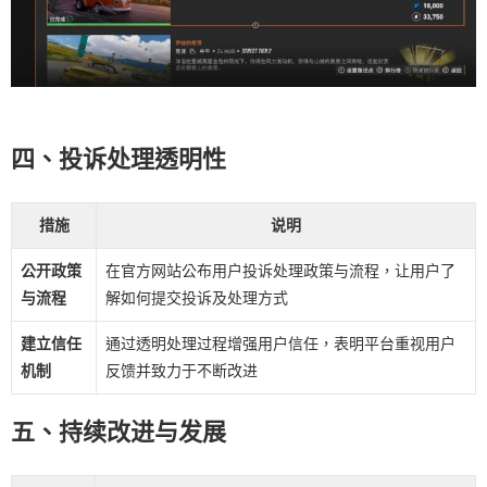
四、投诉处理透明性
措施
说明
公开政策
在官方网站公布用户投诉处理政策与流程，让用户了
与流程
解如何提交投诉及处理方式
建立信任
通过透明处理过程增强用户信任，表明平台重视用户
机制
反馈并致力于不断改进
五、持续改进与发展