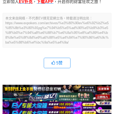
立即加入
EV扑克
，
下载APP
，开启你的财富狂欢之旅！
本文来自网络，不代表EV撲克官網立场，转载请注明出处：
https://www.evpokers.com/archives/%e3%80%90ev%e6%92%b2%e5
%85%8b%e3%80%91pg%e7%94%b5%e5%ad%90%e5%b9%b3%e5
%8f%b0%e7%94%a8%e6%88%b7%e6%8a%95%e8%af%89%e4%b
8%8e%e5%8f%8d%e9%a6%88%e5%a4%84%e7%90%86%e6%9c%
ba%e5%88%b6%ef%bc%9a%e5%a4%9a/
5
赞