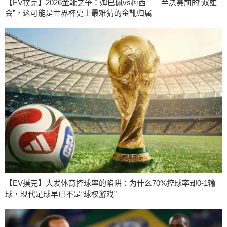
【EV撲克】2026金靴之争：姆巴佩vs梅西——半决赛前的“双雄
会”，这可能是世界杯史上最难猜的金靴归属
【EV撲克】大发体育控球率的陷阱：为什么70%控球率却0-1输
球，现代足球早已不是“球权游戏”